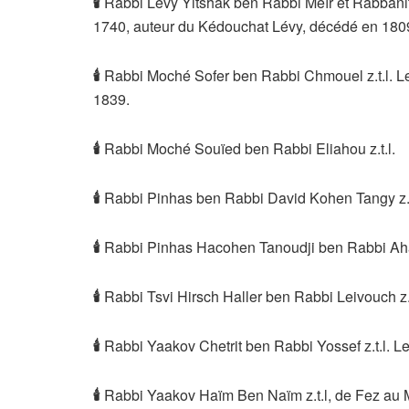
🕯
Rabbi Lévy Yitshak ben Rabbi Méïr et Rabbanite
1740, auteur du Kédouchat Lévy, décédé en 180
🕯
Rabbi Moché Sofer ben Rabbi Chmouel z.t.l. L
1839.
🕯
Rabbi Moché Souïed ben Rabbi Eliahou z.t.l.
🕯
Rabbi Pinhas ben Rabbi David Kohen Tangy z.t
🕯
Rabbi Pinhas Hacohen Tanoudji ben Rabbi Ahar
🕯
Rabbi Tsvi Hirsch Haller ben Rabbi Leivouch z.t
🕯
Rabbi Yaakov Chetrit ben Rabbi Yossef z.t.l. 
🕯
Rabbi Yaakov Haïm Ben Naïm z.t.l, de Fez au 