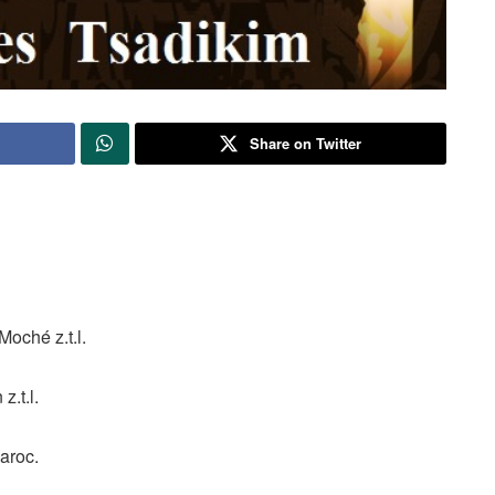
Share on Twitter
oché z.t.l.
.t.l.
aroc.