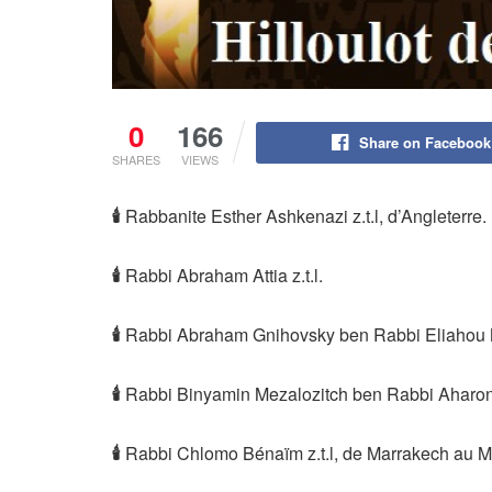
0
166
Share on Facebook
SHARES
VIEWS
🕯
Rabbanite Esther Ashkenazi z.t.l, d’Angleterre.
🕯
Rabbi Abraham Attia z.t.l.
🕯
Rabbi Abraham Gnihovsky ben Rabbi Eliahou M
🕯
Rabbi Binyamin Mezalozitch ben Rabbi Aharon z
🕯
Rabbi Chlomo Bénaïm z.t.l, de Marrakech au M