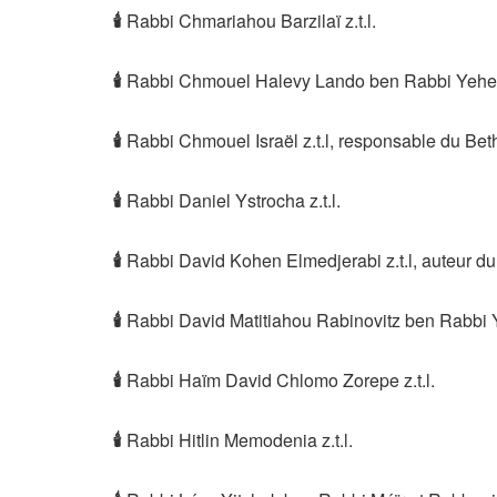
🕯
Rabbi Chmariahou Barzilaï z.t.l.
🕯
Rabbi Chmouel Halevy Lando ben Rabbi Yehezke
🕯
Rabbi Chmouel Israël z.t.l, responsable du Bet
🕯
Rabbi Daniel Ystrocha z.t.l.
🕯
Rabbi David Kohen Elmedjerabi z.t.l, auteur du 
🕯
Rabbi David Matitiahou Rabinovitz ben Rabbi Y
🕯
Rabbi Haïm David Chlomo Zorepe z.t.l.
🕯
Rabbi Hitlin Memodenia z.t.l.