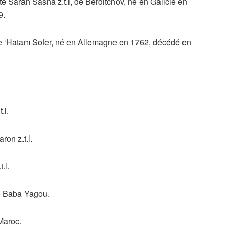
 Sarah Sasha z.t.l, de Berditchov, né en Galicie en
9.
e ‘Hatam Sofer, né en Allemagne en 1762, décédé en
.l.
on z.t.l.
.l.
Le Baba Yagou.
Maroc.