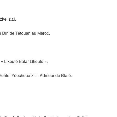
l z.t.l.
h Din de Tétouan au Maroc.
« Likouté Batar Likouté ».
ehiel Yéochoua z.t.l. Admour de Bialé.