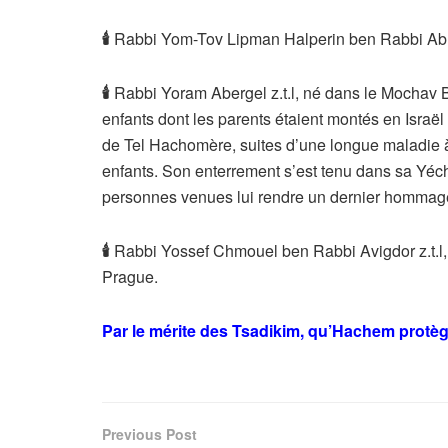
🕯
Rabbi Yom-Tov Lipman Halperin ben Rabbi Abr
🕯
Rabbi Yoram Abergel z.t.l, né dans le Mochav B
enfants dont les parents étaient montés en Israël 
de Tel Hachomère, suites d’une longue maladie à 
enfants. Son enterrement s’est tenu dans sa Yéch
personnes venues lui rendre un dernier hommag
🕯
Rabbi Yossef Chmouel ben Rabbi Avigdor z.t.l,
Prague.
Par le mérite des Tsadikim, qu’Hachem protèg
Previous Post