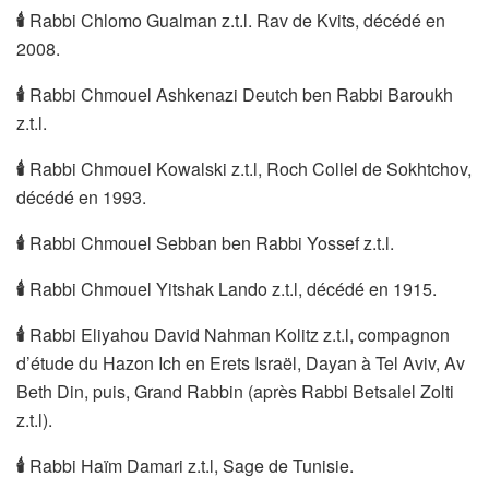
🕯
Rabbi Chlomo Gualman z.t.l. Rav de Kvits, décédé en
2008.
🕯
Rabbi Chmouel Ashkenazi Deutch ben Rabbi Baroukh
z.t.l.
🕯
Rabbi Chmouel Kowalski z.t.l, Roch Collel de Sokhtchov,
décédé en 1993.
🕯
Rabbi Chmouel Sebban ben Rabbi Yossef z.t.l.
🕯
Rabbi Chmouel Yitshak Lando z.t.l, décédé en 1915.
🕯
Rabbi Eliyahou David Nahman Kolitz z.t.l, compagnon
d’étude du Hazon Ich en Erets Israël, Dayan à Tel Aviv, Av
Beth Din, puis, Grand Rabbin (après Rabbi Betsalel Zolti
z.t.l).
🕯
Rabbi Haïm Damari z.t.l, Sage de Tunisie.