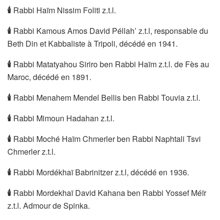
🕯
Rabbi Haïm Nissim Foliti z.t.l.
🕯
Rabbi Kamous Amos David Péllah’ z.t.l, responsable du
Beth Din et Kabbaliste à Tripoli, décédé en 1941.
🕯
Rabbi Matatyahou Siriro ben Rabbi Haïm z.t.l. de Fès au
Maroc, décédé en 1891.
🕯
Rabbi Menahem Mendel Bellis ben Rabbi Touvia z.t.l.
🕯
Rabbi Mimoun Hadahan z.t.l.
🕯
Rabbi Moché Haïm Chmerler ben Rabbi Naphtali Tsvi
Chmerler z.t.l.
🕯
Rabbi Mordékhaï Babrinitzer z.t.l, décédé en 1936.
🕯
Rabbi Mordekhaï David Kahana ben Rabbi Yossef Méïr
z.t.l. Admour de Spinka.