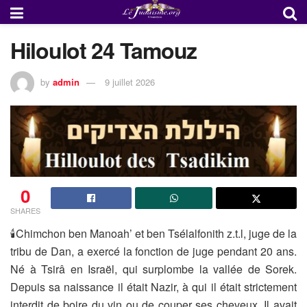
Hiloulot 24 Tamouz
by
admin
9 juillet 2026
0
SHARES
🕯Chimchon ben Manoah’ et ben Tsélalfonith z.t.l, juge de la
tribu de Dan, a exercé la fonction de juge pendant 20 ans.
Né à Tsirâ en Israël, qui surplombe la vallée de Sorek.
Depuis sa naissance il était Nazir, à qui il était strictement
interdit de boire du vin ou de couper ses cheveux .Il avait