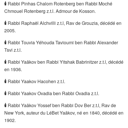
🕯
Rabbi Pinhas Chalom Rotenberg ben Rabbi Moché
Chmouel Rotenberg z.t.l. Admour de Kosson.
🕯
Rabbi Raphaël Alchvilli z.t.l, Rav de Grouzia, décédé en
2005.
🕯
Rabbi Touvia Yéhouda Tavioumi ben Rabbi Alexander
Tsvi z.t.l.
🕯
Rabbi Yaâkov ben Rabbi Yitshak Babrinitzer z.t.l, décédé
en 1936.
🕯
Rabbi Yaakov Hacohen z.t.l.
🕯
Rabbi Yaakov Ovadia ben Rabbi Ovadia z.t.l.
🕯
Rabbi Yaâkov Yossef ben Rabbi Dov Ber z.t.l, Rav de
New York, auteur du LéBet Yaâkov, né en 1840, décédé en
1902.