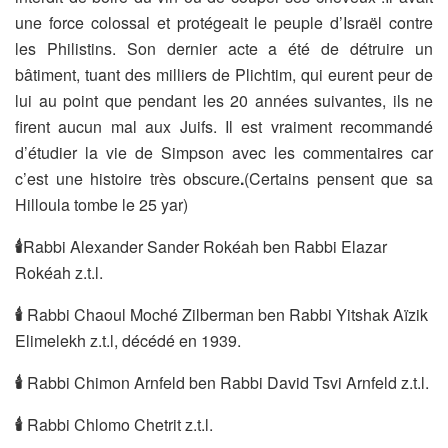
une force colossal et protégeait le peuple d’Israël contre
les Philistins. Son dernier acte a été de détruire un
bâtiment, tuant des milliers de Plichtim, qui eurent peur de
lui au point que pendant les 20 années suivantes, ils ne
firent aucun mal aux Juifs. Il est vraiment recommandé
d’étudier la vie de Simpson avec les commentaires car
c’est une histoire très obscure
.
(Certains pensent que sa
Hilloula tombe le 25 yar)
🕯
Rabbi Alexander Sander Rokéah ben Rabbi Elazar
Rokéah z.t.l.
🕯
Rabbi Chaoul Moché Zilberman ben Rabbi Yitshak Aïzik
Elimelekh z.t.l, décédé en 1939.
🕯
Rabbi Chimon Arnfeld ben Rabbi David Tsvi Arnfeld z.t.l.
🕯
Rabbi Chlomo Chetrit z.t.l.