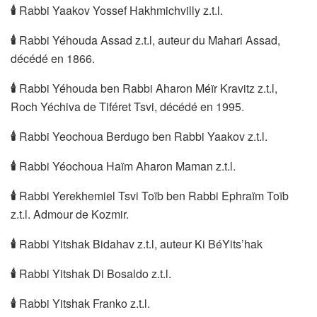
🕯
Rabbi Yaakov Yossef Hakhmichvilly z.t.l.
🕯
Rabbi Yéhouda Assad z.t.l, auteur du Mahari Assad,
décédé en 1866.
🕯
Rabbi Yéhouda ben Rabbi Aharon Méïr Kravitz z.t.l,
Roch Yéchiva de Tiféret Tsvi, décédé en 1995.
🕯
Rabbi Yeochoua Berdugo ben Rabbi Yaakov z.t.l.
🕯
Rabbi Yéochoua Haïm Aharon Maman z.t.l.
🕯
Rabbi Yerekhemiel Tsvi Toïb ben Rabbi Ephraïm Toïb
z.t.l. Admour de Kozmir.
🕯
Rabbi Yitshak Bidahav z.t.l, auteur Ki BéYits’hak
🕯
Rabbi Yitshak Di Bosaldo z.t.l.
🕯
Rabbi Yitshak Franko z.t.l.