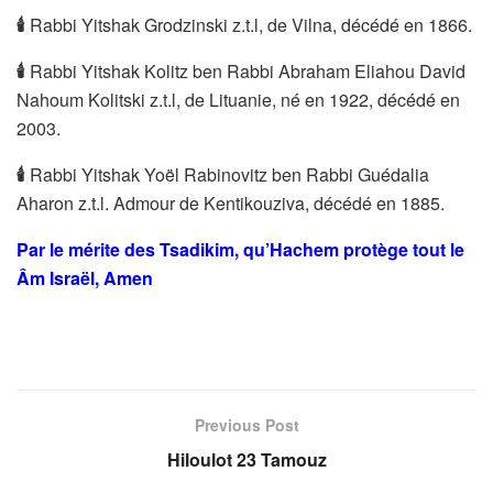
🕯
Rabbi Yitshak Grodzinski z.t.l, de Vilna, décédé en 1866.
🕯
Rabbi Yitshak Kolitz ben Rabbi Abraham Eliahou David
Nahoum Kolitski z.t.l, de Lituanie, né en 1922, décédé en
2003.
🕯
Rabbi Yitshak Yoël Rabinovitz ben Rabbi Guédalia
Aharon z.t.l. Admour de Kentikouziva, décédé en 1885.
Par le mérite des Tsadikim, qu’Hachem protège tout le
Âm Israël, Amen
Previous Post
Hiloulot 23 Tamouz