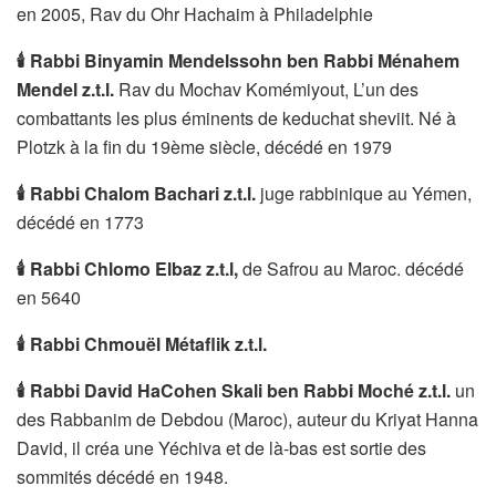
en 2005, Rav du Ohr Hachaim à Philadelphie
🕯
Rabbi Binyamin Mendelssohn ben Rabbi Ménahem
Mendel z.t.l.
Rav du Mochav Komémiyout, L’un des
combattants les plus éminents de keduchat sheviit. Né à
Plotzk à la fin du 19ème siècle, décédé en 1979
🕯
Rabbi Chalom Bachari z.t.l.
juge rabbinique au Yémen,
décédé en 1773
🕯
Rabbi Chlomo Elbaz z.t.l,
de Safrou au Maroc. décédé
en 5640
🕯
Rabbi Chmouël Métaflik z.t.l.
🕯
Rabbi David HaCohen Skali ben Rabbi Moché z.t.l.
un
des Rabbanim de Debdou (Maroc), auteur du Kriyat Hanna
David, il créa une Yéchiva et de là-bas est sortie des
sommités décédé en 1948.