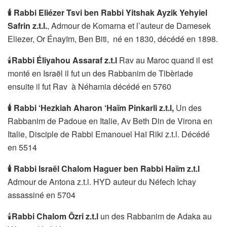
🕯
Rabbi Eliézer Tsvi
ben Rabbi Yitshak Ayzik Yehyiel
Safrin z.t.l.
, Admour de Komarna et l’auteur de Damesek
Eliezer, Or Énayïm, Ben Biti, né en 1830, décédé en 1898.
🕯
Rabbi Éliyahou Assaraf z.t.l
Rav au Maroc quand il est
monté en Israël il fut un des Rabbanim de Tibèriade
ensuite il fut Rav à Néhamia décédé en 5760
🕯
Rabbi ‘Hezkiah Aharon ‘Haïm Pinkarli z.t.l,
Un des
Rabbanim de Padoue en Italie, Av Beth Din de Virona en
Italie, Disciple de Rabbi Emanouel Haï Riki z.t.l. Décédé
en 5514
🕯
Rabbi Israël Chalom Haguer ben Rabbi Haïm z.t.l
Admour de Antona z.t.l. HYD auteur du Néfech Ichay
assassiné en 5704
🕯
Rabbi Chalom Ôzri z.t.l
un des Rabbanim de Adaka au