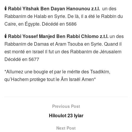
🕯
Rabbi Yitshak Ben Dayan Hanounou
z.t.l.
un des
Rabbanim de Halab en Syrie. De là, il a été le Rabbin du
Caire, en Égypte. Décédé en 5686
🕯
Rabbi Yossef Manjed Ben Rabbi Chlomo z.t.l.
un des
Rabbanim de Damas et Aram Tsouba en Syrie. Quand il
est monté en israel il fut un des Rabbanim de Jérusalem
Décédé en 5677
*Allumez une bougie et par le mérite des Tsadikim,
qu’Hachem protège tout le Âm Israël Amen*
Previous Post
Hiloulot 23 Iyiar
Next Post