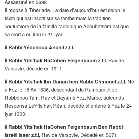
Assassiné en 5698
Il repose à Tibériade. La date d’aujourd’hui est selon le
texte qui est inscrit sur sa tombe mais la tradition
coutumière de la famille rabbinique Abouhatséra est que
sa mort a eu lieu le 21 Iyar
🕯
Rabbi Yéochoua Anchil z.t.l.
🕯
Rabbi Yits’hak HaCohen Feigenbaum z.t.l.
Rav de
Varsovie, décédé en 1911.
🕯
Rabbi Yits’hak Ibn Danan ben
Rabbi Chmouel
z.t.l.
Né
à Fez le 15 Av 1836, descendant du Rambam et de
Rabbénou Tam, Rav et Dayan à Fez, Maroc, auteur du
Responsa LéYits’hak Réah, décédé et enterré à Fez le 24
Iyar 1900.
🕯
Rabbi
Yits’hak
HaCohen Feigenbaum Ben Rabbi
Israël Isser z.t.l,
Rav de Varsovie, Décédé en 5671