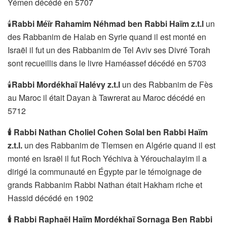
Yémen décédé en 5707
🕯
Rabbi Méïr Rahamim Néhmad ben Rabbi Haïm z.t.l
un
des Rabbanim de Halab en Syrie quand il est monté en
Israël il fut un des Rabbanim de Tel Aviv ses Divré Torah
sont recueillis dans le livre Haméassef décédé en 5703
🕯
Rabbi Mordékhaï Halévy z.t.l
un des Rabbanim de Fès
au Maroc il était Dayan à Tawrerat au Maroc décédé en
5712
🕯
Rabbi Nathan Choliel Cohen Solal ben Rabbi Haïm
z.t.l.
un des Rabbanim de Tlemsen en Algérie quand il est
monté en Israël il fut Roch Yéchiva à Yérouchalayim il a
dirigé la communauté en Égypte par le témoignage de
grands Rabbanim Rabbi Nathan était Hakham riche et
Hassid décédé en 1902
🕯
Rabbi Raphaël Haïm Mordékhaï Sornaga Ben Rabbi