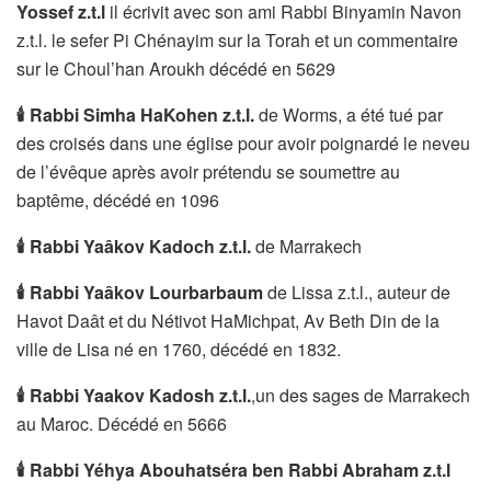
Yossef z.t.l
il écrivit avec son ami Rabbi Binyamin Navon
z.t.l. le sefer Pi Chénayim sur la Torah et un commentaire
sur le Choul’han Aroukh décédé en 5629
🕯
Rabbi Simha HaKohen z.t.l.
de Worms, a été tué par
des croisés dans une église pour avoir poignardé le neveu
de l’évêque après avoir prétendu se soumettre au
baptême, décédé en 1096
🕯
Rabbi Yaâkov Kadoch z.t.l.
de Marrakech
🕯
Rabbi Yaâkov Lourbarbaum
de Lissa z.t.l., auteur de
Havot Daât et du Nétivot HaMichpat, Av Beth Din de la
ville de Lisa né en 1760, décédé en 1832.
🕯
Rabbi Yaakov Kadosh
z.t.l.
,un des sages de Marrakech
au Maroc. Décédé en 5666
🕯
Rabbi Yéhya Abouhatséra ben Rabbi Abraham z.t.l