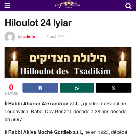
Hiloulot 24 Iyiar
by
admin
5 mai 2021
0
SHARES
🕯
Rabbi Aharon Alexandrov z.t.l.
,
gendre du Rabbi de
Loubavitch, Rabbi Dov Ber z.t.l. décédé a 28 ans décédé
en 5697
🕯
Rabbi Akiva Moché Gottlieb z.t.l.,
né en 1923, décédé