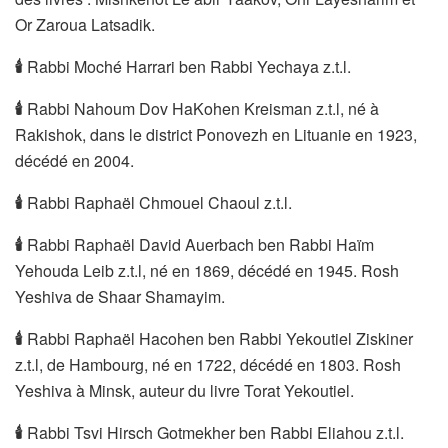
Or Zaroua Latsadik.
🕯
Rabbi Moché Harrari ben Rabbi Yechaya z.t.l.
🕯
Rabbi Nahoum Dov HaKohen Kreisman z.t.l, né à
Rakishok, dans le district Ponovezh en Lituanie en 1923,
décédé en 2004.
🕯
Rabbi Raphaël Chmouel Chaoul z.t.l.
🕯
Rabbi Raphaël David Auerbach ben Rabbi Haïm
Yehouda Leib z.t.l, né en 1869, décédé en 1945. Rosh
Yeshiva de Shaar Shamayim.
🕯
Rabbi Raphaël Hacohen ben Rabbi Yekoutiel Ziskiner
z.t.l, de Hambourg, né en 1722, décédé en 1803. Rosh
Yeshiva à Minsk, auteur du livre Torat Yekoutiel.
🕯
Rabbi Tsvi Hirsch Gotmekher ben Rabbi Eliahou z.t.l.