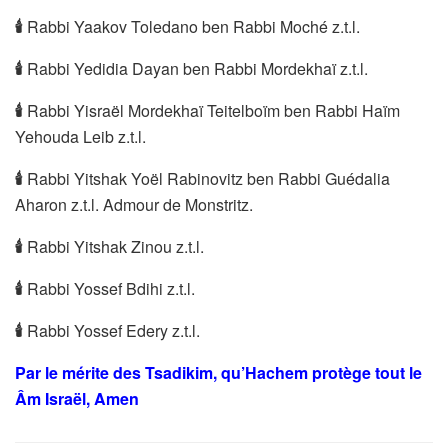
🕯
Rabbi Yaakov Toledano ben Rabbi Moché z.t.l.
🕯
Rabbi Yedidia Dayan ben Rabbi Mordekhaï z.t.l.
🕯
Rabbi Yisraël Mordekhaï Teitelboïm ben Rabbi Haïm
Yehouda Leib z.t.l.
🕯
Rabbi Yitshak Yoël Rabinovitz ben Rabbi Guédalia
Aharon z.t.l. Admour de Monstritz.
🕯
Rabbi Yitshak Zinou z.t.l.
🕯
Rabbi Yossef Bdihi z.t.l.
🕯
Rabbi Yossef Edery z.t.l.
Par le mérite des Tsadikim, qu’Hachem protège tout le
Âm Israël, Amen