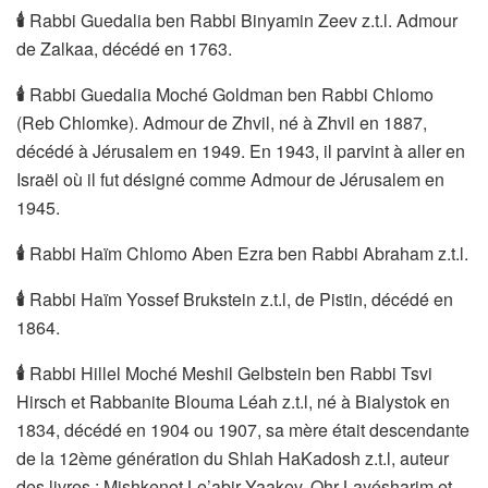
🕯
Rabbi Guedalia ben Rabbi Binyamin Zeev z.t.l. Admour
de Zalkaa, décédé en 1763.
🕯
Rabbi Guedalia Moché Goldman ben Rabbi Chlomo
(Reb Chlomke). Admour de Zhvil, né à Zhvil en 1887,
décédé à Jérusalem en 1949. En 1943, il parvint à aller en
Israël où il fut désigné comme Admour de Jérusalem en
1945.
🕯
Rabbi Haïm Chlomo Aben Ezra ben Rabbi Abraham z.t.l.
🕯
Rabbi Haïm Yossef Brukstein z.t.l, de Pistin, décédé en
1864.
🕯
Rabbi Hillel Moché Meshil Gelbstein ben Rabbi Tsvi
Hirsch et Rabbanite Blouma Léah z.t.l, né à Bialystok en
1834, décédé en 1904 ou 1907, sa mère était descendante
de la 12ème génération du Shlah HaKadosh z.t.l, auteur
des livres : Mishkenot Le’abir Yaakov, Ohr Layésharim et