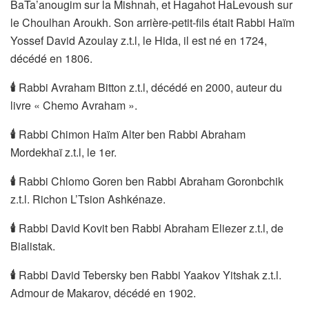
BaTa’anougim sur la Mishnah, et Hagahot HaLevoush sur
le Choulhan Aroukh. Son arrière-petit-fils était Rabbi Haïm
Yossef David Azoulay z.t.l, le Hida, il est né en 1724,
décédé en 1806.
🕯
Rabbi Avraham Bitton z.t.l, décédé en 2000, auteur du
livre « Chemo Avraham ».
🕯
Rabbi Chimon Haïm Alter ben Rabbi Abraham
Mordekhaï z.t.l, le 1er.
🕯
Rabbi Chlomo Goren ben Rabbi Abraham Goronbchik
z.t.l. Richon L’Tsion Ashkénaze.
🕯
Rabbi David Kovit ben Rabbi Abraham Eliezer z.t.l, de
Bialistak.
🕯
Rabbi David Tebersky ben Rabbi Yaakov Yitshak z.t.l.
Admour de Makarov, décédé en 1902.