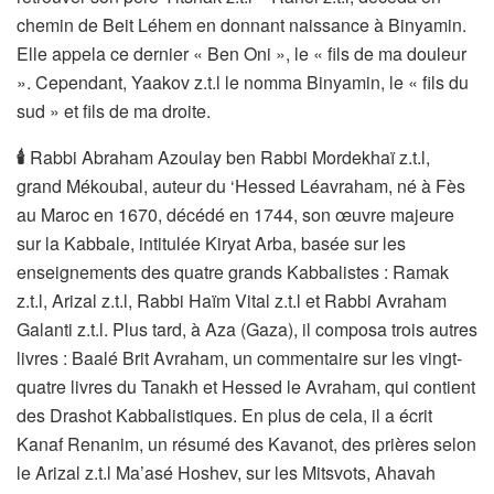
chemin de Beit Léhem en donnant naissance à Binyamin.
Elle appela ce dernier « Ben Oni », le « fils de ma douleur
». Cependant, Yaakov z.t.l le nomma Binyamin, le « fils du
sud » et fils de ma droite.
🕯
Rabbi Abraham Azoulay ben Rabbi Mordekhaï z.t.l,
grand Mékoubal, auteur du ‘Hessed Léavraham, né à Fès
au Maroc en 1670, décédé en 1744, son œuvre majeure
sur la Kabbale, intitulée Kiryat Arba, basée sur les
enseignements des quatre grands Kabbalistes : Ramak
z.t.l, Arizal z.t.l, Rabbi Haïm Vital z.t.l et Rabbi Avraham
Galanti z.t.l. Plus tard, à Aza (Gaza), il composa trois autres
livres : Baalé Brit Avraham, un commentaire sur les vingt-
quatre livres du Tanakh et Hessed le Avraham, qui contient
des Drashot Kabbalistiques. En plus de cela, il a écrit
Kanaf Renanim, un résumé des Kavanot, des prières selon
le Arizal z.t.l Ma’asé Hoshev, sur les Mitsvots, Ahavah