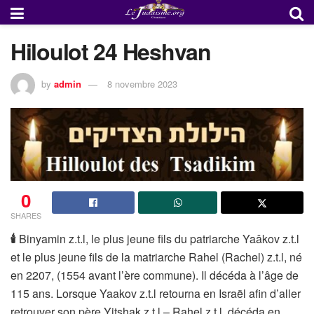
Hiloulot 24 Heshvan
by
admin
8 novembre 2023
0
SHARES
🕯
Binyamin z.t.l, le plus jeune fils du patriarche Yaâkov z.t.l
et le plus jeune fils de la matriarche Rahel (Rachel) z.t.l, né
en 2207, (1554 avant l’ère commune). Il décéda à l’âge de
115 ans. Lorsque Yaakov z.t.l retourna en Israël afin d’aller
retrouver son père Yitshak z.t.l – Rahel z.t.l, décéda en