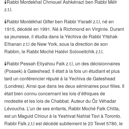
🕯Rabbi Mordekhaï Chmouel Ashkénazi ben Rabbi Méïr
z.t.l.
🕯Rabbi Mordékhaï Gifter ben Rabbi Yisraël z.t.l, né en
1915, décédé en 1991. Né à Richmond en Virginie. Durant
sa jeunesse, il étudia dans la Yéchiva de Rabbi Yitshak
Elhanan z.t.l de New York, sous la direction de son
Rabbin, le Rabbi Moché Halévi Soloveitchik z.t.l.
🕯Rabbi Pessah Eliyahou Falk z.t.l, un des décisionnaires
(Possek) à Gateshead. Il était à la fois un étudiant et plus
tard un conférencier réputé à la Yechiva de Gateshead
(Londres). Ainsi que dans les deux séminaires pour filles. Il
était bien connu concernant les lois d’éthiques de
modestie et les lois de Chabbat. Auteur du Ôz Véhadar
Lévoucha. L’un de ses enfants, Rabbi Moché Falk Chlita,
est un Maguid Chiour à la Yeshivat Nahlat Tsvi à Toronto.
Rabbi Falk z.t.l est décédé subitement le 23 Tevet 5780, le