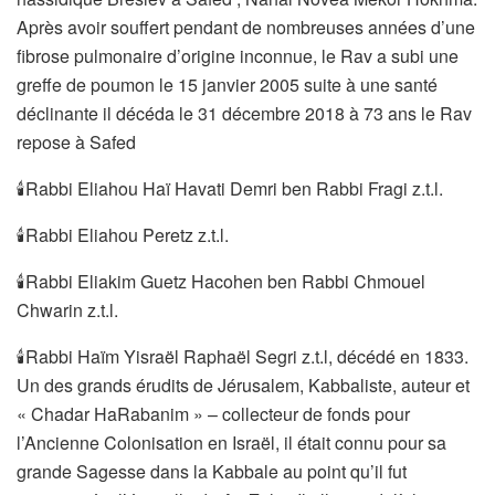
Après avoir souffert pendant de nombreuses années d’une
fibrose pulmonaire d’origine inconnue, le Rav a subi une
greffe de poumon le 15 janvier 2005 suite à une santé
déclinante il décéda le 31 décembre 2018 à 73 ans le Rav
repose à Safed
🕯Rabbi Eliahou Haï Havati Demri ben Rabbi Fragi z.t.l.
🕯Rabbi Eliahou Peretz z.t.l.
🕯Rabbi Eliakim Guetz Hacohen ben Rabbi Chmouel
Chwarin z.t.l.
🕯Rabbi Haïm Yisraël Raphaël Segri z.t.l, décédé en 1833.
Un des grands érudits de Jérusalem, Kabbaliste, auteur et
« Chadar HaRabanim » – collecteur de fonds pour
l’Ancienne Colonisation en Israël, il était connu pour sa
grande Sagesse dans la Kabbale au point qu’il fut