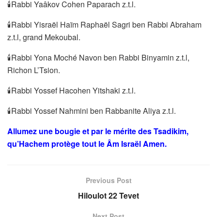
🕯Rabbi Yaâkov Cohen Paparach z.t.l.
🕯Rabbi Yisraël Haïm Raphaël Sagri ben Rabbi Abraham
z.t.l, grand Mekoubal.
🕯Rabbi Yona Moché Navon ben Rabbi Binyamin z.t.l,
Richon L’Tsion.
🕯Rabbi Yossef Hacohen Yitshaki z.t.l.
🕯Rabbi Yossef Nahmini ben Rabbanite Aliya z.t.l.
Allumez une bougie et par le mérite des Tsadikim,
qu’Hachem protège tout le Âm Israël Amen.
Previous Post
Hiloulot 22 Tevet
Next Post