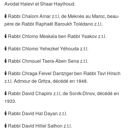
Avodat Halevi et Shaar Hayihoud.
🕯
Rabbi Chalom Amar z.t.l, de Meknès au Maroc, beau-
père de Rabbi Raphaël Baroukh Tolédano z.t.l.
🕯
Rabbi Chlomo Meskala ben Rabbi Yaakov z.t.l.
🕯
Rabbi Chlomo Yehezkel Yéhouda z.t.l.
🕯
Rabbi Chmouel Tsera-Aben Sena z.t.l.
🕯
Rabbi Chraga Feivel Dantziger ben Rabbi Tsvi Hirsch
z.t.l. Admour de Gritza, décédé en 1848.
🕯
Rabbi David Chapiro z.t.l, de Sonik-Dinov, décédé en
1933.
🕯
Rabbi David Haï Dayan z.t.l.
🕯
Rabbi David Hillel Sathon z.t.l.