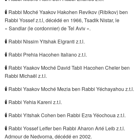
🕯
Rabbi Moché Yaakov Hakohen Revikov (Ribikov) ben
Rabbi Yossef z.t.l, décédé en 1966, Tsadik Nistar, le
« Sandlar (le cordonnier) de Tel Aviv ».
🕯
Rabbi Nissim Yitshak Elgranti z.t.l.
🕯
Rabbi Prehia Hacohen Italiano z.t.l.
🕯
Rabbi Yaakov Moché David Tabli Hacohen Cheïer ben
Rabbi Michaël z.t.l.
🕯
Rabbi Yaakov Moché Mezia ben Rabbi Yéchayahou z.t.l.
🕯
Rabbi Yehia Kareni z.t.l.
🕯
Rabbi Yitshak Cohen ben Rabbi Ezra Yéochoua z.t.l.
🕯
Rabbi Yossef Leïfer ben Rabbi Aharon Arié Leib z.t.l.
Admour de Nedvorna, décédé en 2002.