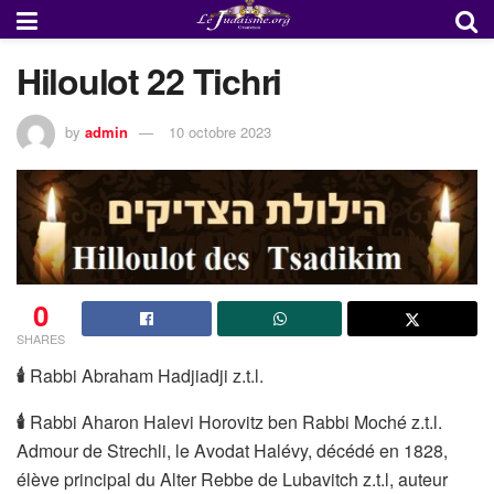
Hiloulot 22 Tichri
by
admin
10 octobre 2023
0
SHARES
🕯
Rabbi Abraham Hadjiadji z.t.l.
🕯
Rabbi Aharon Halevi Horovitz ben Rabbi Moché z.t.l.
Admour de Strechli, le Avodat Halévy, décédé en 1828,
élève principal du Alter Rebbe de Lubavitch z.t.l, auteur