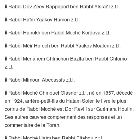
🕯
Rabbi Dov Zeev Rappaport ben Rabbi Yisraël z.t.l.
🕯
Rabbi Haïm Yaakov Hamon z.t.l.
🕯
Rabbi Hanokh ben Rabbi Moché Kordova z.t.l.
🕯
Rabbi Méïr Horech ben Rabbi Yaakov Moalem z.t.l.
🕯
Rabbi Menahem Chimchon Bazila ben Rabbi Chlomo
z.t.l.
🕯
Rabbi Mimoun Abecassis z.t.l.
🕯
Rabbi Moché Chmouel Glasner z.t.l, né en 1857, décédé
en 1924, arrière-petit-fils du Hatam Sofer, le livre le plus
connu de Rabbi Moché est Dor Revi’i sur Guémara Houlin.
Ses autres œuvres comprennent des responsas et un
commentaire de la Torah.
🕯
Rabbi Moché Haïm ben Rabbi Eliahou z.t.l.