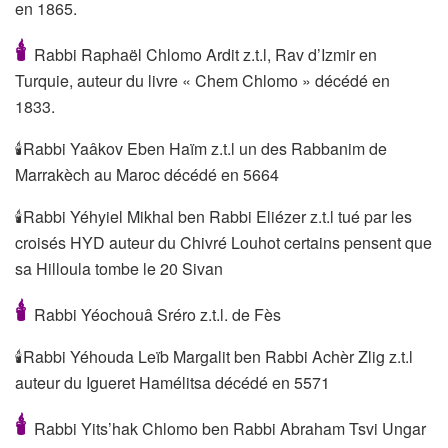
en 1865.
🕯
Rabbi Raphaël Chlomo Ardit z.t.l, Rav d’Izmir en
Turquie, auteur du livre « Chem Chlomo » décédé en
1833.
🕯Rabbi Yaâkov Eben Haïm z.t.l un des Rabbanim de
Marrakèch au Maroc décédé en 5664
🕯Rabbi Yéhyiel Mikhal ben Rabbi Eliézer z.t.l tué par les
croisés HYD auteur du Chivré Louhot certains pensent que
sa Hilloula tombe le 20 Sivan
🕯
Rabbi Yéochouâ Sréro z.t.l. de Fès
🕯Rabbi Yéhouda Leïb Margalit ben Rabbi Achèr Zlig z.t.l
auteur du Igueret Hamélitsa décédé en 5571
🕯
Rabbi Yits’hak Chlomo ben Rabbi Abraham Tsvi Ungar