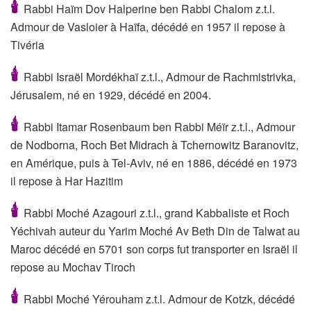
🕯
Rabbi Haïm Dov Halperine ben Rabbi Chalom z.t.l.
Admour de Vasloier à Haïfa, décédé en 1957 il repose à
Tivéria
🕯
Rabbi Israël Mordékhaï z.t.l., Admour de Rachmistrivka,
Jérusalem, né en 1929, décédé en 2004.
🕯
Rabbi Itamar Rosenbaum ben Rabbi Méïr z.t.l., Admour
de Nodborna, Roch Bet Midrach à Tchernowitz Baranovitz,
en Amérique, puis à Tel-Aviv, né en 1886, décédé en 1973
il repose à Har Hazitim
🕯
Rabbi Moché Azagouri z.t.l., grand Kabbaliste et Roch
Yéchivah auteur du Yarim Moché Av Beth Din de Talwat au
Maroc décédé en 5701 son corps fut transporter en Israël il
repose au Mochav Tiroch
🕯
Rabbi Moché Yérouham z.t.l. Admour de Kotzk, décédé