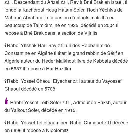
z.t.l. Descendant du Arizal z.t.l, Rav à Bné Brak en Israël, il
fonde la Kacherout Houg Hatam Sofer, Roch Yéchiva de
Mahané Abraham il n’a pas eu d’enfants mais il à eu
beaucoup de Talmidim, né en 1925, décédé en 2004 il
repose à Bné Brak dans la section de Vijnits
🕯Rabbi Yitshak Haï Dray z.t.l un des Rabbanim de
Constantine en Algérie il était le grand rabbin de Sétif en
Algérie auteur du Héder Malkhout livre de Kabbala décédé
en 5687 il repose à Har Hazitim
🕯Rabbi Yossef Chaoul Elyachar z.t.l auteur du Vayossef
Chaoul décédé en 5708
🕯
Rabbi Yossef Leïb Sofer z.t.l., Admour de Paksh, auteur
du Yalkout Sofer, décédé en 1915.
🕯Rabbi Yossef Teitelbaum ben Rabbi Chmouël z.t.l décédé
en 5696 il repose à Nipolomitz