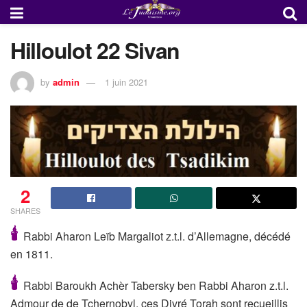
Hilloulot 22 Sivan
by
admin
1 juin 2021
2
SHARES
🕯
Rabbi Aharon Leïb Margaliot z.t.l. d’Allemagne, décédé
en 1811.
🕯
Rabbi Baroukh Achèr Tabersky ben Rabbi Aharon z.t.l.
Admour de de Tchernobyl, ces Divré Torah sont recueillis