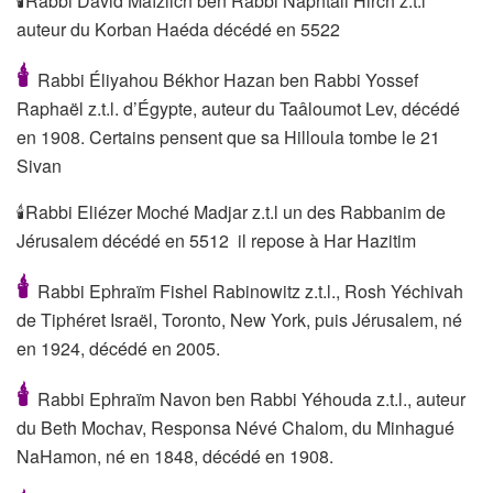
🕯Rabbi David Maïzlich ben Rabbi Naphtali Hirch z.t.l
auteur du Korban Haéda décédé en 5522
🕯
Rabbi Éliyahou Békhor Hazan ben Rabbi Yossef
Raphaël z.t.l. d’Égypte, auteur du Taâloumot Lev, décédé
en 1908. Certains pensent que sa Hilloula tombe le 21
Sivan
🕯Rabbi Eliézer Moché Madjar z.t.l un des Rabbanim de
Jérusalem décédé en 5512 il repose à Har Hazitim
🕯
Rabbi Ephraïm Fishel Rabinowitz z.t.l., Rosh Yéchivah
de Tiphéret Israël, Toronto, New York, puis Jérusalem, né
en 1924, décédé en 2005.
🕯
Rabbi Ephraïm Navon ben Rabbi Yéhouda z.t.l., auteur
du Beth Mochav, Responsa Névé Chalom, du Minhagué
NaHamon, né en 1848, décédé en 1908.