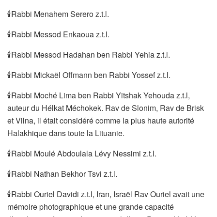
🕯Rabbi Menahem Serero z.t.l.
🕯Rabbi Messod Enkaoua z.t.l.
🕯Rabbi Messod Hadahan ben Rabbi Yehia z.t.l.
🕯Rabbi Mickaël Offmann ben Rabbi Yossef z.t.l.
🕯Rabbi Moché Lima ben Rabbi Yitshak Yehouda z.t.l,
auteur du Hélkat Méchokek. Rav de Slonim, Rav de Brisk
et Vilna, il était considéré comme la plus haute autorité
Halakhique dans toute la Lituanie.
🕯Rabbi Moulé Abdoulala Lévy Nessimi z.t.l.
🕯Rabbi Nathan Bekhor Tsvi z.t.l.
🕯Rabbi Ouriel Davidi z.t.l, Iran, Israël Rav Ouriel avait une
mémoire photographique et une grande capacité