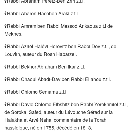
🕯Rabbi Abraham Peretz-Ben Zriri z.t.l.
🕯Rabbi Aharon Hacohen Araki z.t.l.
🕯Rabbi Amram ben Rabbi Messod Ankaoua z.t.l de
Meknes.
🕯Rabbi Azriël Halévi Horovitz ben Rabbi Dov z.t.l, de
Louvlin, auteur du Rosh Habarzel.
🕯Rabbi Bekhor Abraham Ben Ikar z.t.l.
🕯Rabbi Chaoul Abadi-Dav ben Rabbi Eliahou z.t.l.
🕯Rabbi Chlomo Semama z.t.l.
🕯Rabbi David Chlomo Eibshitz ben Rabbi Yerekhmiel z.t.l,
de Soroka, Safed, auteur du Lévouché Sérad sur la
Halakha et Arvé Nahal commentaire de la Torah
hassidique, né en 1755, décédé en 1813.