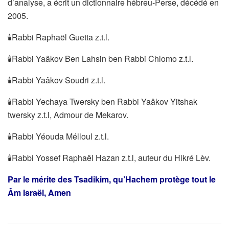
d’analyse, a écrit un dictionnaire hébreu-Perse, décédé en
2005.
🕯Rabbi Raphaël Guetta z.t.l.
🕯Rabbi Yaâkov Ben Lahsin ben Rabbi Chlomo z.t.l.
🕯Rabbi Yaâkov Soudri z.t.l.
🕯Rabbi Yechaya Twersky ben Rabbi Yaâkov Yitshak
twersky z.t.l, Admour de Mekarov.
🕯Rabbi Yéouda Mélloul z.t.l.
🕯Rabbi Yossef Raphaël Hazan z.t.l, auteur du Hikré Lèv.
Par le mérite des Tsadikim, qu’Hachem protège tout le
Âm Israël, Amen