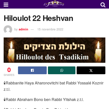
Hiloulot 22 Heshvan
by
admin
15 novembre 2022
0
SHARES
🕯Rabbanite Haya Aharonovitchi bat Rabbi Yossalé Koznir
z.t.l.
🕯Rabbi Abraham Bono ben Rabbi Yitshak z.t.l.