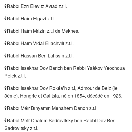
🕯Rabbi Ezri Elevitz Aviad z.t.l.
🕯Rabbi Haïm Elgazi z.t.l.
🕯Rabbi Haïm Mrizin z.t.l de Meknes.
🕯Rabbi Haïm Vidal Eliachvili z.t.l.
🕯Rabbi Hassan Ben Lahssin z.t.l.
🕯Rabbi Issakhar Dov Barich ben Rabbi Yaâkov Yeochoua
Pelek z.t.l.
🕯Rabbi Issakhar Dov Rokéa’h z.t.l, Admour de Belz (le
3ème). Hongrie et Galitsia, né en 1854, décédé en 1926.
🕯Rabbi Méïr Binyamin Menahem Danon z.t.l.
🕯Rabbi Méïr Chalom Sadrovitsky ben Rabbi Dov Ber
Sadrovitsky z.t.l.