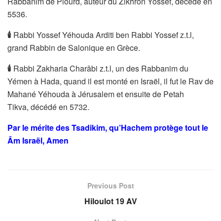
Rabbanim de Piourd, auteur du Zikhron Yossef, décédé en
5536.
🕯
️Rabbi Yossef Yéhouda Arditi ben Rabbi Yossef z.t.l,
grand Rabbin de Salonique en Grèce.
🕯
️Rabbi Zakharia Charâbi z.t.l, un des Rabbanim du
Yémen à Hada, quand il est monté en Israël, il fut le Rav de
Mahané Yéhouda à Jérusalem et ensuite de Petah
Tikva, décédé en 5732.
Par le mérite des Tsadikim, qu’Hachem protège tout le
Âm Israël, Amen
Previous Post
Hiloulot 19 AV