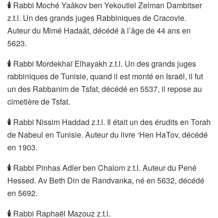
🕯
️Rabbi Moché Yaâkov ben Yekoutiel Zelman Dambitser
z.t.l. Un des grands juges Rabbiniques de Cracovie.
Auteur du Mimé Hadaât, décédé à l’âge de 44 ans en
5623.
🕯
️Rabbi Mordekhaï Elhayakh z.t.l. Un des grands juges
rabbiniques de Tunisie, quand il est monté en Israël, il fut
un des Rabbanim de Tsfat, décédé en 5537, il repose au
cimetière de Tsfat.
🕯
Rabbi Nissim Haddad z.t.l. Il était un des érudits en Torah
de Nabeul en Tunisie. Auteur du livre ‘Hen HaTov, décédé
en 1903.
🕯
️Rabbi Pinhas Adler ben Chalom z.t.l. Auteur du Pené
Hessed. Av Beth Din de Randvanka, né en 5632, décédé
en 5692.
🕯
️Rabbi Raphaël Mazouz z.t.l.