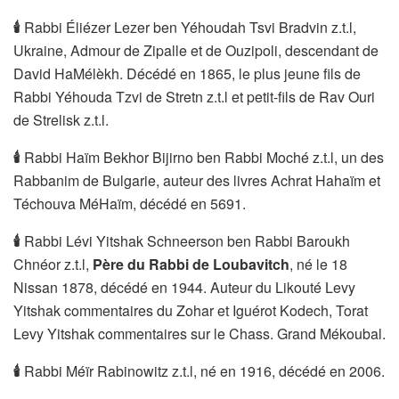
🕯
️Rabbi Éliézer Lezer ben Yéhoudah Tsvi Bradvin z.t.l,
Ukraine, Admour de Zipalle et de Ouzipoli, descendant de
David HaMélèkh. Décédé en 1865, le plus jeune fils de
Rabbi Yéhouda Tzvi de Stretn z.t.l et petit-fils de Rav Ouri
de Strelisk z.t.l.
🕯
️Rabbi Haïm Bekhor Bijirno ben Rabbi Moché z.t.l, un des
Rabbanim de Bulgarie, auteur des livres Achrat Hahaïm et
Téchouva MéHaïm, décédé en 5691.
🕯
️Rabbi Lévi Yitshak Schneerson ben Rabbi Baroukh
Chnéor z.t.l,
Père du Rabbi de Loubavitch
, né le 18
Nissan 1878, décédé en 1944. Auteur du Likouté Levy
Yitshak commentaires du Zohar et Iguérot Kodech, Torat
Levy Yitshak commentaires sur le Chass. Grand Mékoubal.
🕯
️Rabbi Méïr Rabinowitz z.t.l, né en 1916, décédé en 2006.