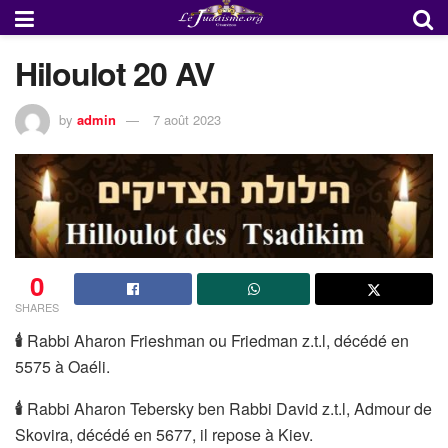
Hiloulot 20 AV
by
admin
7 août 2023
0
SHARES
🕯
️Rabbi Aharon Frieshman ou Friedman z.t.l, décédé en
5575 à Oaéli.
🕯
️Rabbi Aharon Tebersky ben Rabbi David z.t.l, Admour de
Skovira, décédé en 5677, il repose à Kiev.