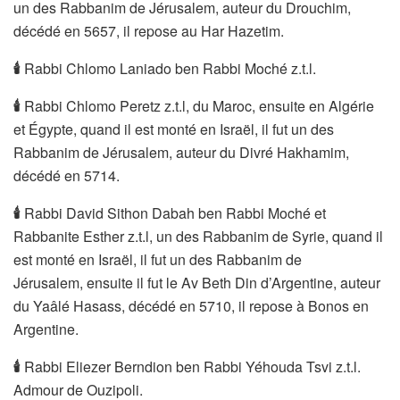
un des Rabbanim de Jérusalem, auteur du Drouchim,
décédé en 5657, il repose au Har Hazetim.
🕯
️Rabbi Chlomo Laniado ben Rabbi Moché z.t.l.
🕯
️Rabbi Chlomo Peretz z.t.l, du Maroc, ensuite en Algérie
et Égypte, quand il est monté en Israël, il fut un des
Rabbanim de Jérusalem, auteur du Divré Hakhamim,
décédé en 5714.
🕯
️Rabbi David Sithon Dabah ben Rabbi Moché et
Rabbanite Esther z.t.l, un des Rabbanim de Syrie, quand il
est monté en Israël, il fut un des Rabbanim de
Jérusalem, ensuite il fut le Av Beth Din d’Argentine, auteur
du Yaâlé Hasass, décédé en 5710, il repose à Bonos en
Argentine.
🕯
️Rabbi Eliezer Berndion ben Rabbi Yéhouda Tsvi z.t.l.
Admour de Ouzipoli.