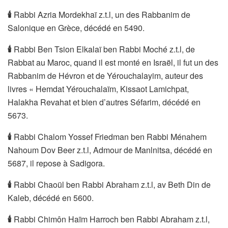
🕯
️Rabbi Azria Mordekhaï z.t.l, un des Rabbanim de
Salonique en Grèce, décédé en 5490.
🕯
Rabbi Ben Tsion Elkalaï ben Rabbi Moché z.t.l, de
Rabbat au Maroc, quand il est monté en Israël, il fut un des
Rabbanim de Hévron et de Yérouchalayim, auteur des
livres « Hemdat Yérouchalaïm, Kissaot Lamichpat,
Halakha Revahat et bien d’autres Séfarim, décédé en
5673.
🕯
Rabbi Chalom Yossef Friedman ben Rabbi Ménahem
Nahoum Dov Beer z.t.l, Admour de Manlnitsa, décédé en
5687, il repose à Sadigora.
🕯
️Rabbi Chaoül ben Rabbi Abraham z.t.l, av Beth Din de
Kaleb, décédé en 5600.
🕯
️Rabbi Chimôn Haïm Harroch ben Rabbi Abraham z.t.l,