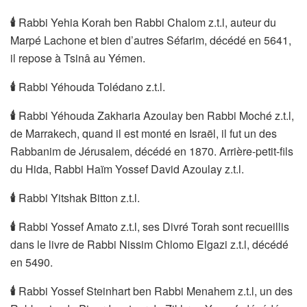
🕯
Rabbi Yehia Korah ben Rabbi Chalom z.t.l, auteur du
Marpé Lachone et bien d’autres Séfarim, décédé en 5641,
il repose à Tsinâ au Yémen.
🕯
️Rabbi Yéhouda Tolédano z.t.l.
🕯
️Rabbi Yéhouda Zakharia Azoulay ben Rabbi Moché z.t.l,
de Marrakech, quand il est monté en Israël, il fut un des
Rabbanim de Jérusalem, décédé en 1870. Arrière-petit-fils
du Hida, Rabbi Haïm Yossef David Azoulay z.t.l.
🕯
️Rabbi Yitshak Bitton z.t.l.
🕯
Rabbi Yossef Amato z.t.l, ses Divré Torah sont recueillis
dans le livre de Rabbi Nissim Chlomo Elgazi z.t.l, décédé
en 5490.
🕯
Rabbi Yossef Steinhart ben Rabbi Menahem z.t.l, un des