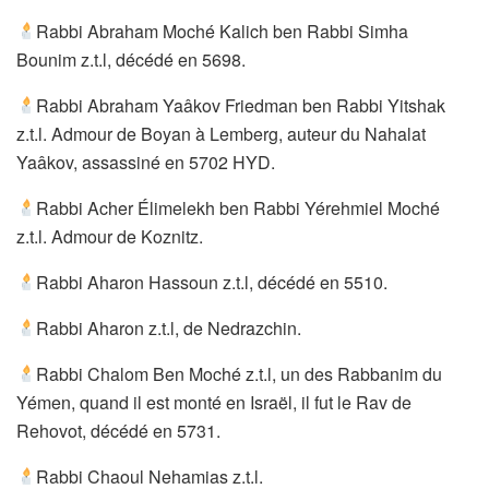
Rabbi Abraham Moché Kalich ben Rabbi Simha
Bounim z.t.l, décédé en 5698.
Rabbi Abraham Yaâkov Friedman ben Rabbi Yitshak
z.t.l. Admour de Boyan à Lemberg, auteur du Nahalat
Yaâkov, assassiné en 5702 HYD.
Rabbi Acher Élimelekh ben Rabbi Yérehmiel Moché
z.t.l. Admour de Koznitz.
Rabbi Aharon Hassoun z.t.l, décédé en 5510.
Rabbi Aharon z.t.l, de Nedrazchin.
Rabbi Chalom Ben Moché z.t.l, un des Rabbanim du
Yémen, quand il est monté en Israël, il fut le Rav de
Rehovot, décédé en 5731.
Rabbi Chaoul Nehamias z.t.l.