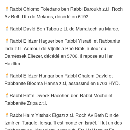
Rabbi Chlomo Toledano ben Rabbi Baroukh z.t.l. Roch
Av Beth Din de Meknès, décédé en 5193.
Rabbi David Ben Tabou z.t.l, de Marrakech au Maroc.
Rabbi Eliézer Haguer ben Rabbi Yisraël et Rabbanite
Inda z.t.l. Admour de Vijnits à Bné Brak, auteur du
Daméssek Eliezer, décédé en 5706, il repose au Har
Hazitim.
Rabbi Eliézer Hungar ben Rabbi Chalom David et
Rabbanite Blooma Hanna z.t.l, assassiné en 5703 HYD.
Rabbi Haïm Dweck Hacohen ben Rabbi Moché et
Rabbanite Zripa z.t.l.
Rabbi Haïm Yitshak Élgazi z.t.l. Roch Av Beth Din de
Izmir en Turquie, lorsqu’il est monté en Israël, il fut un des