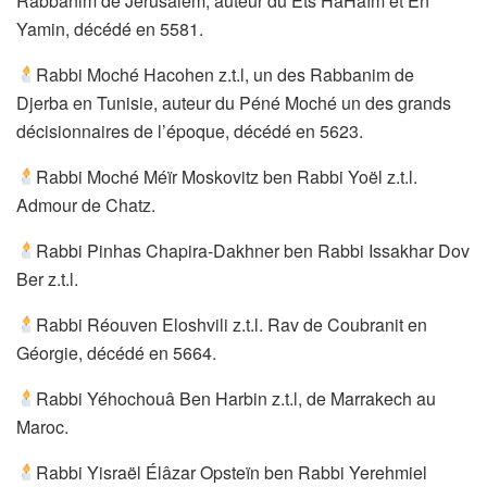
Rabbanim de Jérusalem, auteur du Ets HaHaïm et Ên
Yamin, décédé en 5581.
Rabbi Moché Hacohen z.t.l, un des Rabbanim de
Djerba en Tunisie, auteur du Péné Moché un des grands
décisionnaires de l’époque, décédé en 5623.
Rabbi Moché Méïr Moskovitz ben Rabbi Yoël z.t.l.
Admour de Chatz.
Rabbi Pinhas Chapira-Dakhner ben Rabbi Issakhar Dov
Ber z.t.l.
Rabbi Réouven Eloshvili z.t.l. Rav de Coubranit en
Géorgie, décédé en 5664.
Rabbi Yéhochouâ Ben Harbin z.t.l, de Marrakech au
Maroc.
Rabbi Yisraël Élâzar Opsteïn ben Rabbi Yerehmiel