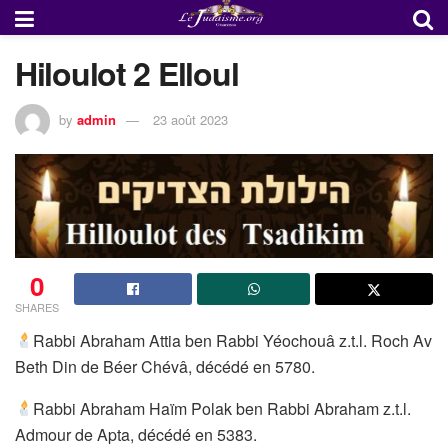
Hiloulot 2 Elloul
by
admin
23 août 2023
0
SHARES
Rabbi Abraham Attia ben Rabbi Yéochouâ z.t.l. Roch Av
Beth Din de Béer Chévâ, décédé en 5780.
Rabbi Abraham Haïm Polak ben Rabbi Abraham z.t.l.
Admour de Apta, décédé en 5383.