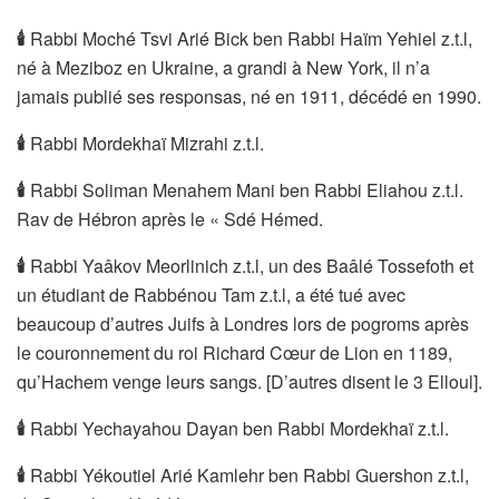
🕯
Rabbi Moché Tsvi Arié Bick ben Rabbi Haïm Yehiel z.t.l,
né à Meziboz en Ukraine, a grandi à New York, il n’a
jamais publié ses responsas, né en 1911, décédé en 1990.
🕯
Rabbi Mordekhaï Mizrahi z.t.l.
🕯
Rabbi Soliman Menahem Mani ben Rabbi Eliahou z.t.l.
Rav de Hébron après le « Sdé Hémed.
🕯
Rabbi Yaâkov Meorlinich z.t.l, un des Baâlé Tossefoth et
un étudiant de Rabbénou Tam z.t.l, a été tué avec
beaucoup d’autres Juifs à Londres lors de pogroms après
le couronnement du roi Richard Cœur de Lion en 1189,
qu’Hachem venge leurs sangs. [D’autres disent le 3 Elloul].
🕯
Rabbi Yechayahou Dayan ben Rabbi Mordekhaï z.t.l.
🕯
Rabbi Yékoutiel Arié Kamlehr ben Rabbi Guershon z.t.l,