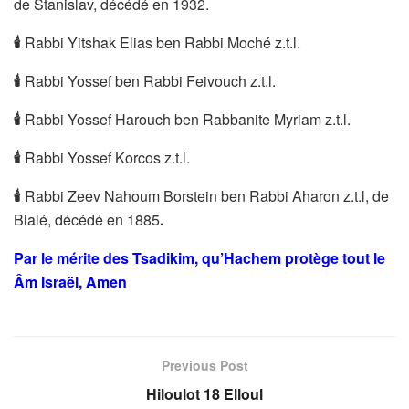
de Stanislav, décédé en 1932.
🕯
Rabbi Yitshak Elias ben Rabbi Moché z.t.l.
🕯
Rabbi Yossef ben Rabbi Feivouch z.t.l.
🕯
Rabbi Yossef Harouch ben Rabbanite Myriam z.t.l.
🕯
Rabbi Yossef Korcos z.t.l.
🕯
Rabbi Zeev Nahoum Borstein ben Rabbi Aharon z.t.l, de
Bialé, décédé en 1885
.
Par le mérite des Tsadikim, qu’Hachem protège tout le
Âm Israël, Amen
Previous Post
Hiloulot 18 Elloul