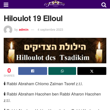
Hiloulot 19 Elloul
by
admin
4 septembre 2023
0
SHARES
🕯
Rabbi Abraham Chlomo Zalman Tsoref z.t.l.
🕯
Rabbi Abraham Hacohen ben Rabbi Aharon Hacohen
z.t.l.