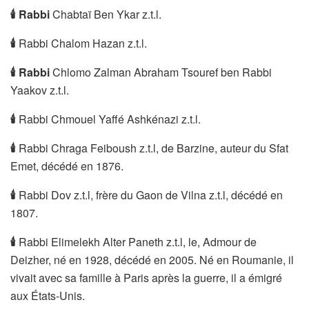
🕯
Rabbi
Chabtaï Ben Ykar z.t.l.
🕯
Rabbi Chalom Hazan z.t.l.
🕯
Rabbi
Chlomo Zalman Abraham Tsouref ben Rabbi
Yaakov z.t.l.
🕯
Rabbi Chmouel Yaffé Ashkénazi z.t.l.
🕯
Rabbi Chraga Feiboush z.t.l, de Barzine, auteur du Sfat
Emet, décédé en 1876.
🕯
Rabbi Dov z.t.l, frère du Gaon de Vilna z.t.l, décédé en
1807.
🕯
Rabbi Elimelekh Alter Paneth z.t.l, le, Admour de
Deizher, né en 1928, décédé en 2005. Né en Roumanie, il
vivait avec sa famille à Paris après la guerre, il a émigré
aux États-Unis.