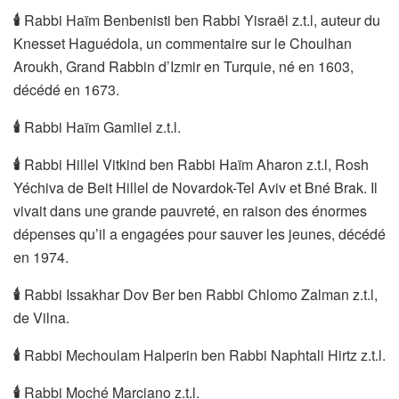
🕯
Rabbi Haïm Benbenisti ben Rabbi Yisraël z.t.l, auteur du
Knesset Haguédola, un commentaire sur le Choulhan
Aroukh, Grand Rabbin d’Izmir en Turquie, né en 1603,
décédé en 1673.
🕯
Rabbi Haïm Gamliel z.t.l.
🕯
Rabbi Hillel Vitkind ben Rabbi Haïm Aharon z.t.l, Rosh
Yéchiva de Beit Hillel de Novardok-Tel Aviv et Bné Brak. Il
vivait dans une grande pauvreté, en raison des énormes
dépenses qu’il a engagées pour sauver les jeunes, décédé
en 1974.
🕯
Rabbi Issakhar Dov Ber ben Rabbi Chlomo Zalman z.t.l,
de Vilna.
🕯
Rabbi Mechoulam Halperin ben Rabbi Naphtali Hirtz z.t.l.
🕯
Rabbi Moché Marciano z.t.l.