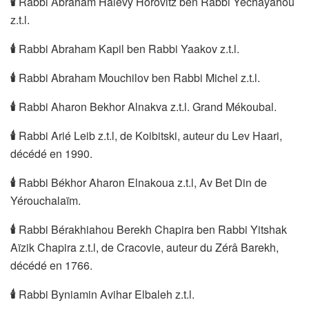
🕯
Rabbi Abraham Halévy Horovitz ben Rabbi Yechayahou
z.t.l.
🕯
Rabbi Abraham Kapil ben Rabbi Yaakov z.t.l.
🕯
Rabbi Abraham Mouchilov ben Rabbi Michel z.t.l.
🕯
Rabbi Aharon Bekhor Alnakva z.t.l. Grand Mékoubal.
🕯
Rabbi Arié Leib z.t.l, de Koibitski, auteur du Lev Haari,
décédé en 1990.
🕯
Rabbi Békhor Aharon Elnakoua z.t.l, Av Bet Din de
Yérouchalaïm.
🕯
Rabbi Bérakhiahou Berekh Chapira ben Rabbi Yitshak
Aïzik Chapira z.t.l, de Cracovie, auteur du Zérâ Barekh,
décédé en 1766.
🕯
Rabbi Byniamin Avihar Elbaleh z.t.l.