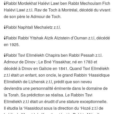
🕯Rabbi Mordekhaï Halévi Lawi ben Rabbi Mechoulam Fich
Halévi Lawi z.t.l. Rav de Toch à Montréal, décédé du vivant
de son père le Admour de Toch.
🕯Rabbi Naphtali Mechaletz z.t.l.
🕯Rabbi Rabbi Yitshak Aïzik Aïzistein d’Ouman z.t.l, décédé
en 1925.
🕯Rabbi Tsvi Elimélekh Chapira ben Rabbi Pessah z.t.l.
Admour de Dinov ; Le Bné Yissakhar, né en 1783 et
décédé à Dinov en Galicie en 1841. Quand Tsvi Elimélekh
z.t.l était un enfant, son oncle, le grand Rabbin ‘Hassidique
Elimélekh de Lizhensk z.t.l, prédit que son neveu
deviendra une personnalité éminente dans le domaine de
la Torah. Sa prédiction se réalisa. Le Rabbin Tsvi
Elimélekh z.t.l était un érudit d’une stature exceptionnelle.
Il étudia la ‘Hassidout sous la direction du ‘Hozé z.t.l de