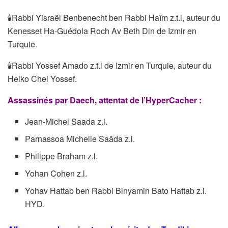
🕯Rabbi Yisraël Benbenecht ben Rabbi Haïm z.t.l, auteur du
Kenesset Ha-Guédola Roch Av Beth Din de Izmir en
Turquie.
🕯Rabbi Yossef Amado z.t.l de Izmir en Turquie, auteur du
Helko Chel Yossef.
Assassinés par Daech, attentat de l’HyperCacher :
Jean-Michel Saada z.l.
Parnassoa Michelle Saâda z.l.
Philippe Braham z.l.
Yohan Cohen z.l.
Yohav Hattab ben Rabbi Binyamin Bato Hattab z.l.
HYD.