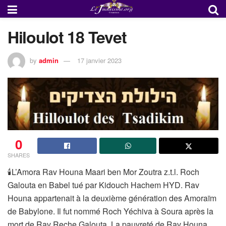
Hiloulot 18 Tevet
by
admin
17 janvier 2023
0
SHARES
🕯L’Amora Rav Houna Maari ben Mor Zoutra z.t.l. Roch
Galouta en Babel tué par Kidouch Hachem HYD. Rav
Houna appartenait à la deuxième génération des Amoraïm
de Babylone. Il fut nommé Roch Yéchiva à Soura après la
mort de Rav Reche Galouta. La pauvreté de Rav Houna