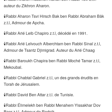
auteur du Zikhron Aharon.
🕯Rabbi Aharon Tsvi Hirsch Bak ben Rabbi Abraham Bâk
z.t.l, Admour de Apcha.
🕯Rabbi Arié Leib Chapiro z.t.l, décédé en 1991.
🕯Rabbi Arié Leïvouch Alberchtam ben Rabbi Sinaï z.t.l,
Admour de Tsantz Djimigrad. Auteur du Arié Chaag
🕯Rabbi Baroukh Chapira ben Rabbi Moché Tamar z.t.l,
Mekoubal.
🕯Rabbi Chabtaï Gabriel z.t.l, un des grands érudits en
Torah de Jérusalem.
🕯Rabbi David Ben Attar z.t.l. de Tunisie.
🕯Rabbi Élimelekh ben Rabbi Menahem Yissakhar Dov
Beer z.t.l, Admour de Rodnik.