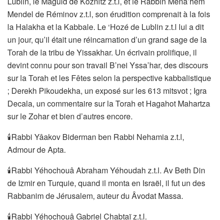
Lublin, le Maguid de Koznitz z.t.l, et le Rabbin Ména’hem
Mendel de Réminov z.t.l, son érudition comprenait à la fois
la Halakha et la Kabbale. Le ‘Hozé de Lublin z.t.l lui a dit
un jour, qu’il était une réincarnation d’un grand sage de la
Torah de la tribu de Yissakhar. Un écrivain prolifique, il
devint connu pour son travail B’nei Yssa’har, des discours
sur la Torah et les Fêtes selon la perspective kabbalistique
; Derekh Pikoudekha, un exposé sur les 613 mitsvot ; Igra
Decala, un commentaire sur la Torah et Hagahot Mahartza
sur le Zohar et bien d’autres encore.
🕯Rabbi Yâakov Biderman ben Rabbi Nehamia z.t.l,
Admour de Apta.
🕯Rabbi Yéhochouâ Abraham Yéhoudah z.t.l. Av Beth Din
de Izmir en Turquie, quand il monta en Israël, il fut un des
Rabbanim de Jérusalem, auteur du Âvodat Massa.
🕯Rabbi Yéhochouâ Gabriel Chabtaï z.t.l.