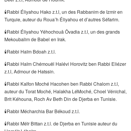
🕯Rabbi Éliyahou Hako z.t.l, un des Rabbanim de Izmir en
Turquie, auteur du Roua’h Éliyahou et d’autres Séfarim.
🕯Rabbi Éliyahou Yéhochouâ Ôvadia z.t.l, un des grands
Mekoubalim de Babel en Irak.
🕯Rabbi Haïm Bdoah z.t.l.
🕯Rabbi Haïm Chémouël Halévi Horovitz ben Rabbi Eliézer
z.t.l, Admour de Hatssin.
🕯Rabbi Kalfon Moché Hacohen ben Rabbi Chalom z.t.l,
auteur du Torat Moché, Halakha LéMoché, Choel Vénichal,
Brit Kéhouna, Roch Av Beth Din de Djerba en Tunisie.
🕯Rabbi Mécharchia Bar Békoud z.t.l.
🕯Rabbi Méïr Bittan z.t.l. de Djerba en Tunisie auteur du