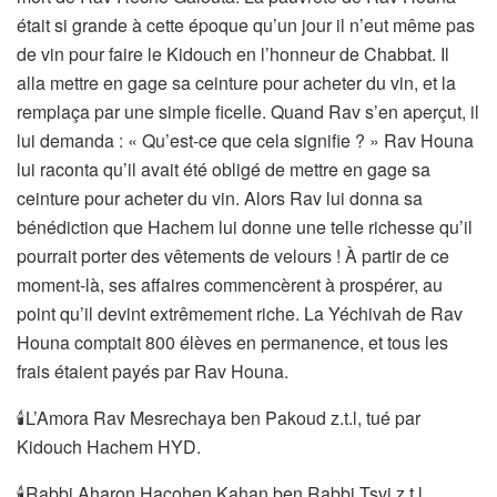
était si grande à cette époque qu’un jour il n’eut même pas
de vin pour faire le Kidouch en l’honneur de Chabbat. Il
alla mettre en gage sa ceinture pour acheter du vin, et la
remplaça par une simple ficelle. Quand Rav s’en aperçut, il
lui demanda : « Qu’est-ce que cela signifie ? » Rav Houna
lui raconta qu’il avait été obligé de mettre en gage sa
ceinture pour acheter du vin. Alors Rav lui donna sa
bénédiction que Hachem lui donne une telle richesse qu’il
pourrait porter des vêtements de velours ! À partir de ce
moment-là, ses affaires commencèrent à prospérer, au
point qu’il devint extrêmement riche. La Yéchivah de Rav
Houna comptait 800 élèves en permanence, et tous les
frais étaient payés par Rav Houna.
🕯L’Amora Rav Mesrechaya ben Pakoud z.t.l, tué par
Kidouch Hachem HYD.
🕯Rabbi Aharon Hacohen Kahan ben Rabbi Tsvi z.t.l.