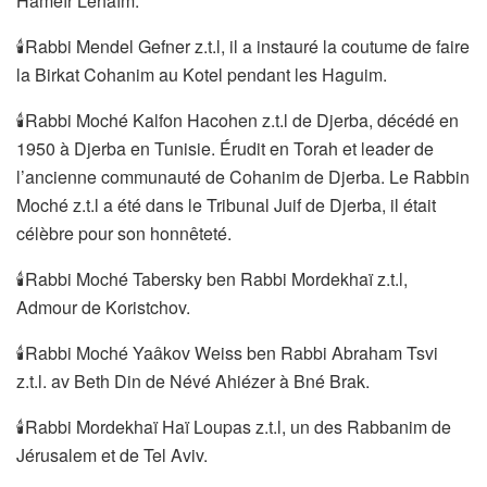
Haméïr Léhaïm.
🕯Rabbi Mendel Gefner z.t.l, il a instauré la coutume de faire
la Birkat Cohanim au Kotel pendant les Haguim.
🕯Rabbi Moché Kalfon Hacohen z.t.l de Djerba, décédé en
1950 à Djerba en Tunisie. Érudit en Torah et leader de
l’ancienne communauté de Cohanim de Djerba. Le Rabbin
Moché z.t.l a été dans le Tribunal Juif de Djerba, il était
célèbre pour son honnêteté.
🕯Rabbi Moché Tabersky ben Rabbi Mordekhaï z.t.l,
Admour de Koristchov.
🕯Rabbi Moché Yaâkov Weiss ben Rabbi Abraham Tsvi
z.t.l. av Beth Din de Névé Ahiézer à Bné Brak.
🕯Rabbi Mordekhaï Haï Loupas z.t.l, un des Rabbanim de
Jérusalem et de Tel Aviv.