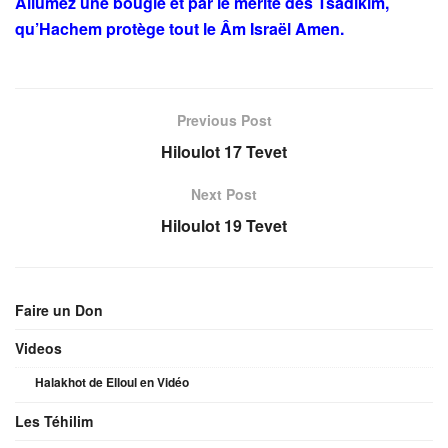
Allumez une bougie et par le mérite des Tsadikim,
qu’Hachem protège tout le Âm Israël Amen.
Previous Post
Hiloulot 17 Tevet
Next Post
Hiloulot 19 Tevet
Faire un Don
Videos
Halakhot de Elloul en Vidéo
Les Téhilim