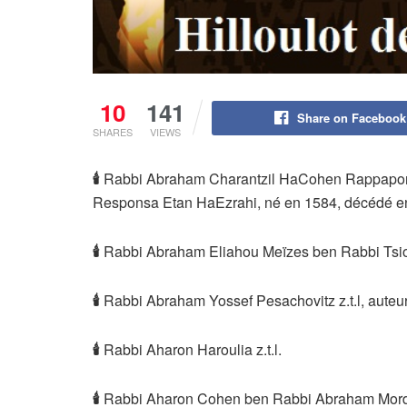
10
141
Share on Facebook
SHARES
VIEWS
🕯
Rabbi Abraham Charantzil HaCohen Rappaport z
Responsa Etan HaEzrahi, né en 1584, décédé e
🕯
Rabbi Abraham Eliahou Meïzes ben Rabbi Tsion
🕯
Rabbi Abraham Yossef Pesachovitz z.t.l, auteu
🕯
Rabbi Aharon Haroulia z.t.l.
🕯
Rabbi Aharon Cohen ben Rabbi Abraham Mordekh