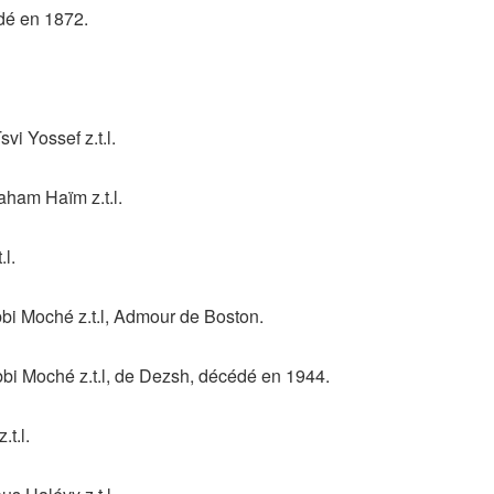
dé en 1872.
i Yossef z.t.l.
ham Haïm z.t.l.
.l.
i Moché z.t.l, Admour de Boston.
 Moché z.t.l, de Dezsh, décédé en 1944.
t.l.