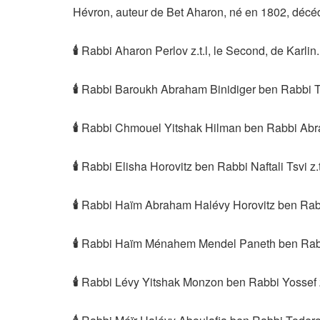
Hévron, auteur de Bet Aharon, né en 1802, décé
🕯
Rabbi Aharon Perlov z.t.l, le Second, de Karlin.
🕯
Rabbi Baroukh Abraham Binidiger ben Rabbi Tsv
🕯
Rabbi Chmouel Yitshak Hilman ben Rabbi Abra
🕯
Rabbi Elisha Horovitz ben Rabbi Naftali Tsvi z.t
🕯
Rabbi Haïm Abraham Halévy Horovitz ben Rabb
🕯
Rabbi Haïm Ménahem Mendel Paneth ben Rabbi
🕯
Rabbi Lévy Yitshak Monzon ben Rabbi Yossef z.