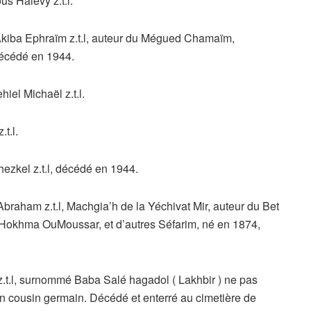
s Halévy z.t.l.
iba Ephraïm z.t.l, auteur du Mégued Chamaïm,
décédé en 1944.
el Michaël z.t.l.
t.l.
zkel z.t.l, décédé en 1944.
aham z.t.l, Machgia’h de la Yéchivat Mir, auteur du Bet
Hokhma OuMoussar, et d’autres Séfarim, né en 1874,
t.l, surnommé Baba Salé hagadol ( Lakhbir ) ne pas
on cousin germain. Décédé et enterré au cimetière de