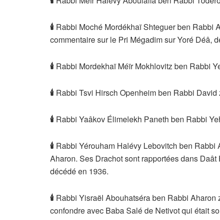
🕯
Rabbi Méïr Halévy Aboulafia ben Rabbi Toderou
🕯
Rabbi Moché Mordékhaï Shteguer ben Rabbi Ak
commentaire sur le Pri Mégadim sur Yoré Déâ, 
🕯
Rabbi Mordekhaï Méïr Mokhlovitz ben Rabbi Yehi
🕯
Rabbi Tsvi Hirsch Openheim ben Rabbi David z.
🕯
Rabbi Yaâkov Élimelekh Paneth ben Rabbi Yehe
🕯
Rabbi Yérouham Halévy Lebovitch ben Rabbi Abr
Aharon. Ses Drachot sont rapportées dans Daât 
décédé en 1936.
🕯
Rabbi Yisraël Abouhatséra ben Rabbi Aharon z.
confondre avec Baba Salé de Netivot qui était s