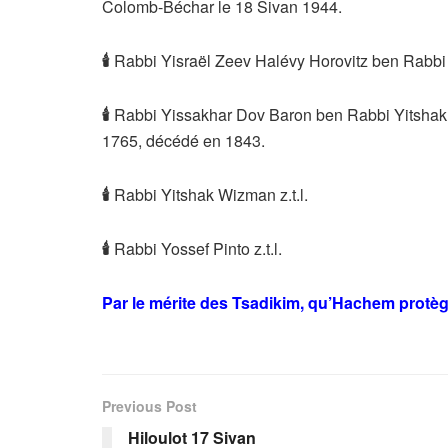
Colomb-Béchar le 18 Sivan 1944.
🕯
Rabbi Yisraël Zeev Halévy Horovitz ben Rabbi 
🕯
Rabbi Yissakhar Dov Baron ben Rabbi Yitshak z
1765, décédé en 1843.
🕯
Rabbi Yitshak Wizman z.t.l.
🕯
Rabbi Yossef Pinto z.t.l.
Par le mérite des Tsadikim, qu’Hachem protèg
Previous Post
Hiloulot 17 Sivan