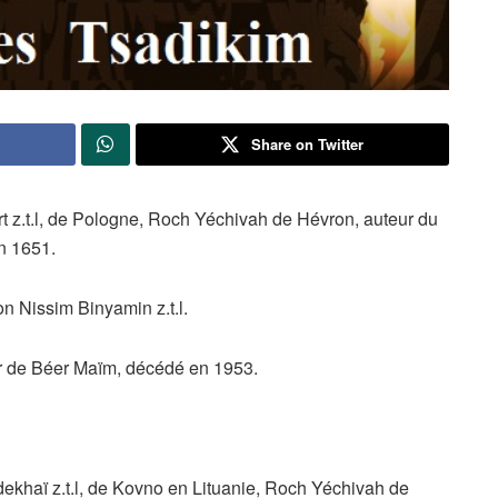
Share on Twitter
.t.l, de Pologne, Roch Yéchivah de Hévron, auteur du
n 1651.
 Nissim Binyamin z.t.l.
r de Béer Maïm, décédé en 1953.
aï z.t.l, de Kovno en Lituanie, Roch Yéchivah de