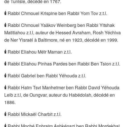
de Tunisie, décédé en 1767.
🕯
Rabbi Chmouel Krispine ben Rabbi Yom Tov z.t.l.
🕯
Rabbi Chmouel Yaâkov Weinberg ben Rabbi Yitshak
Matitiahou z.t.l, auteur de Hessed Avraham, Rosh Yéchiva
de Ner Yisraël à Baltimore, né en 1923, décédé en 1999.
🕯
Rabbi Eliahou Méïr Maman z.t.l.
🕯
Rabbi Eliahou Pinhas Pardes ben Rabbi Ben Tsion z.t.l.
🕯
Rabbi Gabriel ben Rabbi Yéhouda z.t.l.
🕯
Rabbi Haïm Tsvi Manheïmer ben Rabbi David Yéhouda
Leib z.t.l, de Oungvar, auteur du Habédolah, décédé en
1886.
🕯
Rabbi Mickaël Charbit z.t.l.
🕯
Rabbi Moché Ephraïm Ashkénazi ben Rabbi Mordekhaï