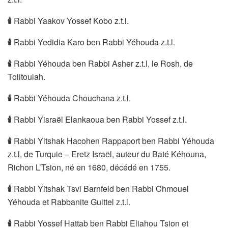
🕯
Rabbi Yaakov Yossef Kobo z.t.l.
🕯
Rabbi Yedidia Karo ben Rabbi Yéhouda z.t.l.
🕯
Rabbi Yéhouda ben Rabbi Asher z.t.l, le Rosh, de
Tolitoulah.
🕯
Rabbi Yéhouda Chouchana z.t.l.
🕯
Rabbi Yisraël Elankaoua ben Rabbi Yossef z.t.l.
🕯
Rabbi Yitshak Hacohen Rappaport ben Rabbi Yéhouda
z.t.l, de Turquie – Eretz Israël, auteur du Baté Kéhouna,
Richon L’Tsion, né en 1680, décédé en 1755.
🕯
Rabbi Yitshak Tsvi Barnfeld ben Rabbi Chmouel
Yéhouda et Rabbanite Guittel z.t.l.
🕯
Rabbi Yossef Hattab ben Rabbi Eliahou Tsion et