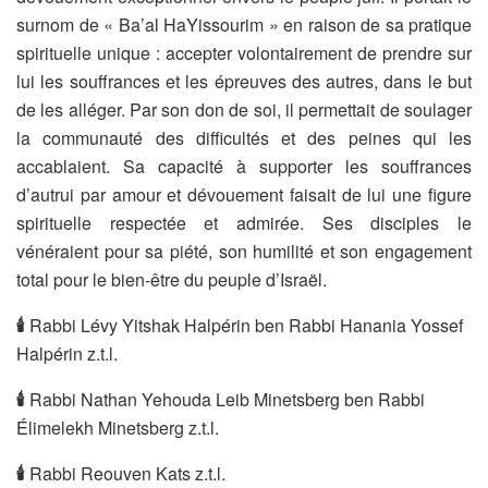
surnom de « Ba’al HaYissourim » en raison de sa pratique
spirituelle unique : accepter volontairement de prendre sur
lui les souffrances et les épreuves des autres, dans le but
de les alléger. Par son don de soi, il permettait de soulager
la communauté des difficultés et des peines qui les
accablaient. Sa capacité à supporter les souffrances
d’autrui par amour et dévouement faisait de lui une figure
spirituelle respectée et admirée. Ses disciples le
vénéraient pour sa piété, son humilité et son engagement
total pour le bien-être du peuple d’Israël.
🕯
Rabbi Lévy Yitshak Halpérin ben Rabbi Hanania Yossef
Halpérin z.t.l.
🕯
Rabbi Nathan Yehouda Leib Minetsberg ben Rabbi
Élimelekh Minetsberg z.t.l.
🕯
Rabbi Reouven Kats z.t.l.