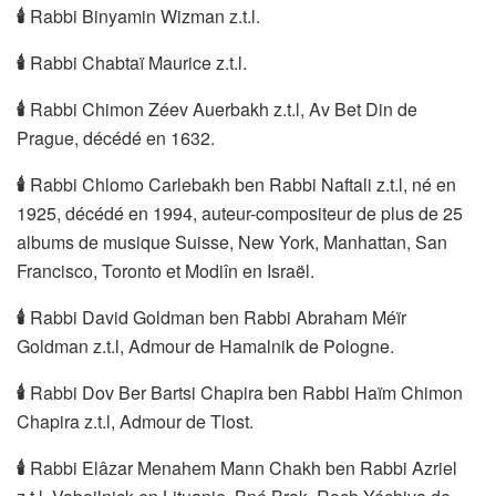
🕯
Rabbi Binyamin Wizman z.t.l.
🕯
Rabbi Chabtaï Maurice z.t.l.
🕯
Rabbi Chimon Zéev Auerbakh z.t.l, Av Bet Din de
Prague, décédé en 1632.
🕯
Rabbi Chlomo Carlebakh ben Rabbi Naftali z.t.l, né en
1925, décédé en 1994, auteur-compositeur de plus de 25
albums de musique Suisse, New York, Manhattan, San
Francisco, Toronto et Modiîn en Israël.
🕯
Rabbi David Goldman ben Rabbi Abraham Méïr
Goldman z.t.l, Admour de Hamalnik de Pologne.
🕯
Rabbi Dov Ber Bartsi Chapira ben Rabbi Haïm Chimon
Chapira z.t.l, Admour de Tlost.
🕯
Rabbi Elâzar Menahem Mann Chakh ben Rabbi Azriel