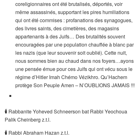
coreligionnaires ont été brutalisés, déportés, voir
même assassinés, supportant les pires humiliations
qui ont été commises : profanations des synagogues,
des livres saints, des cimetières, des magasins
appartenants à des Juifs… Des brutalités souvent
encouragées par une population chauffée à blanc par
les nazis (que leur souvenir soit oublié). Cette nuit,
nous sommes bien au chaud dans nos foyers…ayons
une pensée émue pour ces Juifs qui ont vécu sous le
régime d’Hitler Imah Chémo Vézikhro. Qu’Hachem
protège Son Peuple Amen – N’OUBLIONS JAMAIS !!!
🕯
Rabbanite Yoheved Schneerson bat Rabbi Yeochoua
Palik Cheinberg z.t.l.
🕯
Rabbi Abraham Hazan z.t.l.