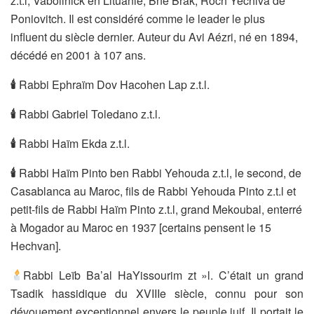
z.t.l, Vaboilnick en Lituanie, Bné Brak, Roch Yéchiva de
Poniovitch. Il est considéré comme le leader le plus
influent du siècle dernier. Auteur du Avi Aézri, né en 1894,
décédé en 2001 à 107 ans.
🕯
Rabbi Ephraïm Dov Hacohen Lap z.t.l.
🕯
Rabbi Gabriel Toledano z.t.l.
🕯
Rabbi Haïm Ekda z.t.l.
🕯
Rabbi Haïm Pinto ben Rabbi Yehouda z.t.l, le second, de
Casablanca au Maroc, fils de Rabbi Yehouda Pinto z.t.l et
petit-fils de Rabbi Haïm Pinto z.t.l, grand Mekoubal, enterré
à Mogador au Maroc en 1937 [certains pensent le 15
Hechvan].
Rabbi Leïb Ba’al HaYissourim zt »l. C’était un grand
Tsadik hassidique du XVIIIe siècle, connu pour son
dévouement exceptionnel envers le peuple juif. Il portait le