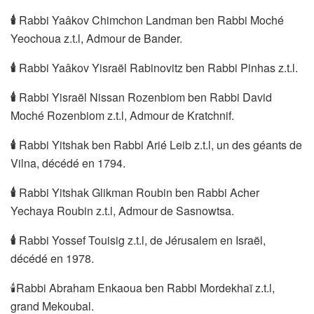
🕯
Rabbi Yaâkov Chimchon Landman ben Rabbi Moché
Yeochoua z.t.l, Admour de Bander.
🕯
Rabbi Yaâkov Yisraël Rabinovitz ben Rabbi Pinhas z.t.l.
🕯
Rabbi Yisraël Nissan Rozenbiom ben Rabbi David
Moché Rozenbiom z.t.l, Admour de Kratchnif.
🕯
Rabbi Yitshak ben Rabbi Arié Leib z.t.l, un des géants de
Vilna, décédé en 1794.
🕯
Rabbi Yitshak Glikman Roubin ben Rabbi Acher
Yechaya Roubin z.t.l, Admour de Sasnowtsa.
🕯
Rabbi Yossef Touisig z.t.l, de Jérusalem en Israël,
décédé en 1978.
🕯Rabbi Abraham Enkaoua ben Rabbi Mordekhaï z.t.l,
grand Mekoubal.