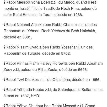
🕯Rabbi Messod Yona Edéri z.t.l, du Maroc, quand il est
monté en Israël, il fut le Tsadik de Roch Pina, auteur du
sefer Sefat Emet sur la Torah, décédé en 1968.
🕯Rabbi Nétanel Alchikh ben Rabbi Chalom z.t.l, un des
Rabbanim du Yémen, Roch Yéchiva du Beth Halchikh,
décédé en 5681.
🕯Rabbi Nissim Ovadia ben Rabbi Yossef z.t.l, un des
Rabbanim de Turquie, décédé en 5702.
🕯Rabbi Pinhas Haïm Halévy Horowitz ben Rabbi Abraham
Zeev z.t.l, auteur du Pitha Zouta, décédé en 5698.
🕯Rabbi Tzvi Dishkes z.t.l, de Ofotshéna, décédé en 1856.
🕯Rabbi Yéhouda Koubo z.t.l, de Salonique, le Sultan le mis
à mort en 1637, HYD.
🕯Rabbi Yéhya Chnéour ben Rabbi Messod z.t.l. Grand