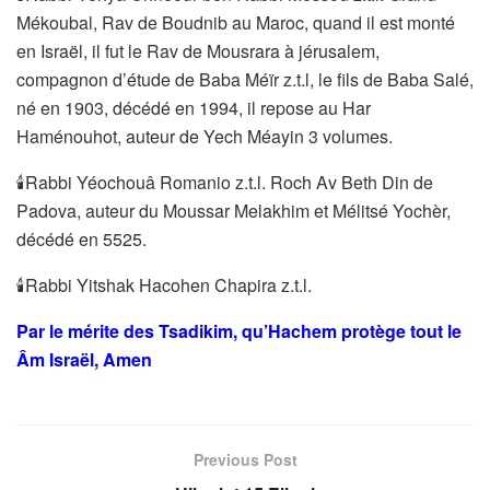
Mékoubal, Rav de Boudnib au Maroc, quand il est monté
en Israël, il fut le Rav de Mousrara à jérusalem,
compagnon d’étude de Baba Méïr z.t.l, le fils de Baba Salé,
né en 1903, décédé en 1994, il repose au Har
Haménouhot, auteur de Yech Méayin 3 volumes.
🕯Rabbi Yéochouâ Romanio z.t.l. Roch Av Beth Din de
Padova, auteur du Moussar Melakhim et Mélitsé Yochèr,
décédé en 5525.
🕯Rabbi Yitshak Hacohen Chapira z.t.l.
Par le mérite des Tsadikim, qu’Hachem protège tout le
Âm Israël, Amen
Previous Post