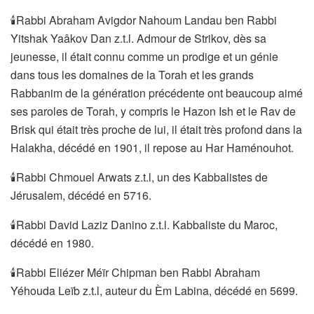
🕯Rabbi Abraham Avigdor Nahoum Landau ben Rabbi
Yitshak Yaâkov Dan z.t.l. Admour de Strikov, dès sa
jeunesse, il était connu comme un prodige et un génie
dans tous les domaines de la Torah et les grands
Rabbanim de la génération précédente ont beaucoup aimé
ses paroles de Torah, y compris le Hazon Ish et le Rav de
Brisk qui était très proche de lui, il était très profond dans la
Halakha, décédé en 1901, il repose au Har Haménouhot.
🕯Rabbi Chmouel Arwats z.t.l, un des Kabbalistes de
Jérusalem, décédé en 5716.
🕯Rabbi David Laziz Danino z.t.l. Kabbaliste du Maroc,
décédé en 1980.
🕯Rabbi Eliézer Méïr Chipman ben Rabbi Abraham
Yéhouda Leïb z.t.l, auteur du Èm Labina, décédé en 5699.