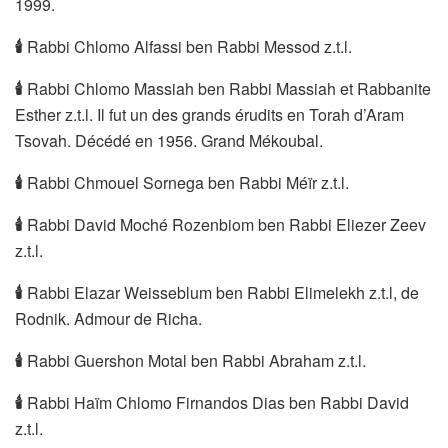
1999.
🕯
Rabbi Chlomo Alfassi ben Rabbi Messod z.t.l.
🕯
Rabbi Chlomo Massiah ben Rabbi Massiah et Rabbanite
Esther z.t.l. Il fut un des grands érudits en Torah d’Aram
Tsovah. Décédé en 1956. Grand Mékoubal.
🕯
Rabbi Chmouel Sornega ben Rabbi Méïr z.t.l.
🕯
Rabbi David Moché Rozenbiom ben Rabbi Eliezer Zeev
z.t.l.
🕯
Rabbi Elazar Weisseblum ben Rabbi Elimelekh z.t.l, de
Rodnik. Admour de Richa.
🕯
Rabbi Guershon Motal ben Rabbi Abraham z.t.l.
🕯
Rabbi Haïm Chlomo Firnandos Dias ben Rabbi David
z.t.l.