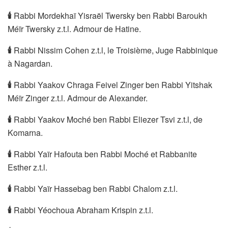
🕯
Rabbi Mordekhaï Yisraël Twersky ben Rabbi Baroukh
Méïr Twersky z.t.l. Admour de Hatine.
🕯
Rabbi Nissim Cohen z.t.l, le Troisième, Juge Rabbinique
à Nagardan.
🕯
Rabbi Yaakov Chraga Feivel Zinger ben Rabbi Yitshak
Méïr Zinger z.t.l. Admour de Alexander.
🕯
Rabbi Yaakov Moché ben Rabbi Eliezer Tsvi z.t.l, de
Komarna.
🕯
Rabbi Yaïr Hafouta ben Rabbi Moché et Rabbanite
Esther z.t.l.
🕯
Rabbi Yaïr Hassebag ben Rabbi Chalom z.t.l.
🕯
Rabbi Yéochoua Abraham Krispin z.t.l.