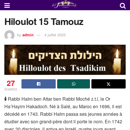
Hiloulot 15 Tamouz
by
admin
4 juillet 2023
27
SHARES
🕯
Rabbi Haïm ben Attar ben Rabbi Moché z.t.l, le Or
Ha’Hayim Hakadoch. Né à Salé, au Maroc en 1696, il est
décédé en 1743. Rabbi Haïm passa ses jeunes années à
étudier avec son grand-père dont il porte le nom. En 1742
avec 30 disciples, il arriva en Israël, quatre jours avant