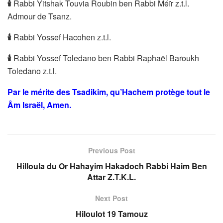
🕯
Rabbi Yitshak Touvia Roubin ben Rabbi Méïr z.t.l.
Admour de Tsanz.
🕯
Rabbi Yossef Hacohen z.t.l.
🕯
Rabbi Yossef Toledano ben Rabbi Raphaël Baroukh
Toledano z.t.l.
Par le mérite des Tsadikim, qu’Hachem protège tout le
Âm Israël, Amen.
Previous Post
Hilloula du Or Hahayim Hakadoch Rabbi Haim Ben
Attar Z.T.K.L.
Next Post
Hiloulot 19 Tamouz