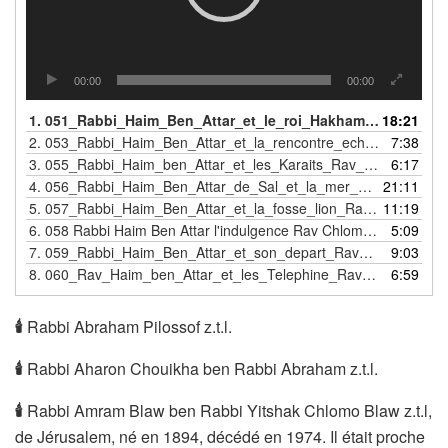
00:00
00:00
1.
051_Rabbi_Haim_Ben_Attar_et_le_roi_Hakham_Rav_Chlomo_Atlan
18:21
2.
053_Rabbi_Haim_Ben_Attar_et_la_rencontre_echouee_Rav_Chlomo_Atlan
7:38
3.
055_Rabbi_Haim_ben_Attar_et_les_Karaits_Rav_Chlomo_Atlan
6:17
4.
056_Rabbi_Haim_Ben_Attar_de_Sal_et_la_mer_qui_s_ouvre_Rav_Chlomo_Atlan
21:11
5.
057_Rabbi_Haim_Ben_Attar_et_la_fosse_lion_Rav_Chlomo_Atlan
11:19
6.
058 Rabbi Haim Ben Attar l'indulgence Rav Chlomo Atlan
5:09
7.
059_Rabbi_Haim_Ben_Attar_et_son_depart_Rav_Chlomo_Atlan
9:03
8.
060_Rav_Haim_ben_Attar_et_les_Telephine_Rav_Chlomo_Atlan
6:59
🕯
Rabbi Abraham Pilossof z.t.l.
🕯
Rabbi Aharon Chouikha ben Rabbi Abraham z.t.l.
🕯
Rabbi Amram Blaw ben Rabbi Yitshak Chlomo Blaw z.t.l,
de Jérusalem, né en 1894, décédé en 1974. Il était proche