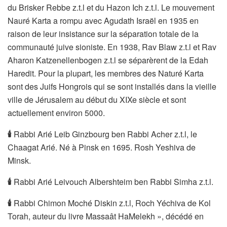
du Brisker Rebbe z.t.l et du Hazon Ich z.t.l. Le mouvement
Nauré Karta a rompu avec Agudath Israël en 1935 en
raison de leur insistance sur la séparation totale de la
communauté juive sioniste. En 1938, Rav Blaw z.t.l et Rav
Aharon Katzenellenbogen z.t.l se séparèrent de la Edah
Haredit. Pour la plupart, les membres des Naturé Karta
sont des Juifs Hongrois qui se sont installés dans la vieille
ville de Jérusalem au début du XIXe siècle et sont
actuellement environ 5000.
🕯
Rabbi Arié Leib Ginzbourg ben Rabbi Acher z.t.l, le
Chaagat Arié. Né à Pinsk en 1695. Rosh Yeshiva de
Minsk.
🕯
Rabbi Arié Leivouch Albershteim ben Rabbi Simha z.t.l.
🕯
Rabbi Chimon Moché Diskin z.t.l, Roch Yéchiva de Kol
Torah, auteur du livre Massaât HaMelekh », décédé en