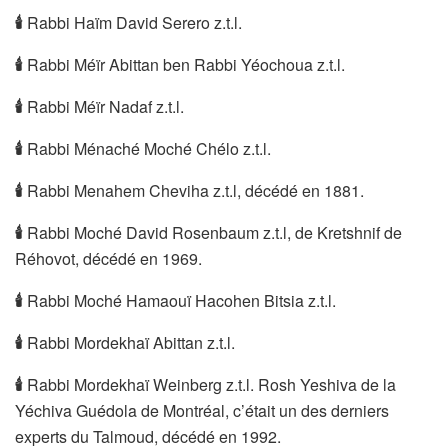
🕯
Rabbi Haïm David Serero z.t.l.
🕯
Rabbi Méïr Abittan ben Rabbi Yéochoua z.t.l.
🕯
Rabbi Méïr Nadaf z.t.l.
🕯
Rabbi Ménaché Moché Chélo z.t.l.
🕯
Rabbi Menahem Cheviha z.t.l, décédé en 1881.
🕯
Rabbi Moché David Rosenbaum z.t.l, de Kretshnif de
Réhovot, décédé en 1969.
🕯
Rabbi Moché Hamaouï Hacohen Bitsia z.t.l.
🕯
Rabbi Mordekhaï Abittan z.t.l.
🕯
Rabbi Mordekhaï Weinberg z.t.l. Rosh Yeshiva de la
Yéchiva Guédola de Montréal, c’était un des derniers
experts du Talmoud, décédé en 1992.