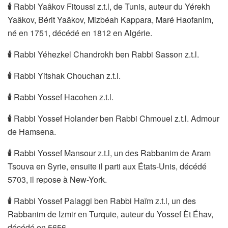
🕯
Rabbi Yaâkov Fitoussi z.t.l, de Tunis, auteur du Yérekh
Yaâkov, Bérit Yaâkov, Mizbéah Kappara, Maré Haofanim,
né en 1751, décédé en 1812 en Algérie.
🕯
Rabbi Yéhezkel Chandrokh ben Rabbi Sasson z.t.l.
🕯
Rabbi Yitshak Chouchan z.t.l.
🕯
Rabbi Yossef Hacohen z.t.l.
🕯
Rabbi Yossef Holander ben Rabbi Chmouel z.t.l. Admour
de Hamsena.
🕯
Rabbi Yossef Mansour z.t.l, un des Rabbanim de Aram
Tsouva en Syrie, ensuite il parti aux États-Unis, décédé
5703, il repose à New-York.
🕯
Rabbi Yossef Palaggi ben Rabbi Haïm z.t.l, un des
Rabbanim de Izmir en Turquie, auteur du Yossef Èt Éhav,
décédé en 5656.