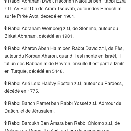
🕯
Rabbi Abraham Dwek Hacohen Kaloutsi ben Rabbi Ézra
z.t.l, Av Beit Din de Aram Tsouvah, auteur des Pirouchim
sur le Pirké Avot, décédé en 1901.
🕯
Rabbi Abraham Weinberg z.t.l, de Slonime, auteur du
Birkat Abraham, décédé en 1981.
🕯
Rabbi Aharon Aben Haïm ben Rabbi David z.t.l, de Fès,
auteur du Korban Aharon, quand il est monté en Israël, il
fut un des Rabbanim de Hévron, ensuite il est parti à Izmir
en Turquie, décédé en 5448.
🕯
Rabbi Arié Leïb Halévy Epstein z.t.l, auteur du Pardess,
décédé en 1775.
🕯
Rabbi Barich Parnet ben Rabbi Yossef z.t.l. Admour de
Daâch. et de Jérusalem.
🕯
Rabbi Baroukh Ben Âmara ben Rabbi Chlomo z.t.l, de
Meknès au Maroc, il a écrit un livre de responsa en