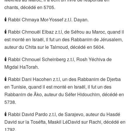
chants, décédé en 5705.
🕯
Rabbi Chmaya Mor-Yossef z.t.l. Dayan.
🕯
Rabbi Chmouël Elbaz z.t.l, de Séfrou au Maroc, quand il
est monté en Israël, il fut un des Rabbanim de Jérusalem,
auteur du Chita sur le Talmoud, décédé en 5604.
🕯
Rabbi Chmouel Scheinberg z.t.l, Rosh Yéchiva de
Migdal HaTorah.
🕯
Rabbi Dani Hacohen z.t.l, un des Rabbanim de Djerba
en Tunisie, quand il est monté en Israël, il fut un des
Rabbanim de Âko, auteur du Séfer Hidouchim, décédé en
5738.
🕯
Rabbi David Pardo z.t.l, de Sarajevo, auteur du Hasdé
David sur la Toséfta, Maskil LéDavid sur Rachi, décédé en
1792.