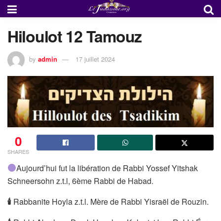
Hiloulot 12 Tamouz
by
admin
17 juillet 2024
0
SHARES
Aujourd’hui fut la libération de Rabbi Yossef Yitshak
Schneersohn z.t.l, 6ème Rabbi de Habad.
🕯
Rabbanite Hoyla z.t.l. Mère de Rabbi Yisraël de Rouzin.