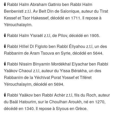
🕯
Rabbi Haïm Abraham Gatinio ben Rabbi Haïm
Benbenisti z.t.l. Av Beit Din de Salonique, auteur du Tirat
Kessef et Tsor Hakessef, décédé en 1711. Il repose à
Yérouchalayim.
🕯
Rabbi Haïm Yisraël z.t.l, de Pilov, décédé en 1905.
🕯
Rabbi Hillel Di Figioto ben Rabbi Éliyahou z.t.l, un des
Rabbanim de Aram Tsouva en Syrie, décédé en 5644.
🕯
Rabbi Nissim Binyamin Mordékhaï Elyachar ben Rabbi
Yaâkov Chaoul z.t.l, auteur du Yissa Bérakha, un des
Rabbanim de la Yéchivat Porat Yossef et Tiféret
Yérouchalayim, décédé en 5694.
🕯
Rabbi Yaâkov ben Rabbi Achèr z.t.l, fils du Roch, auteur
du Baâl Hatourim, sur le Choulhan Aroukh, né en 1270,
décédé en 1340. Il repose à Siyous en Grèce.