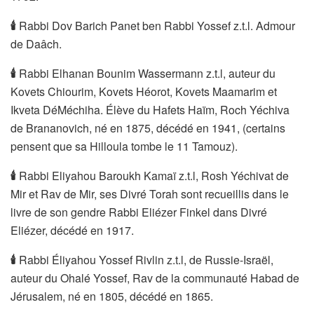
🕯
Rabbi Dov Barich Panet ben Rabbi Yossef z.t.l. Admour
de Daâch.
🕯
Rabbi Elhanan Bounim Wassermann z.t.l, auteur du
Kovets Chiourim, Kovets Héorot, Kovets Maamarim et
Ikveta DéMéchiha. Élève du Hafets Haïm, Roch Yéchiva
de Brananovich, né en 1875, décédé en 1941, (certains
pensent que sa Hilloula tombe le 11 Tamouz).
🕯
Rabbi Eliyahou Baroukh Kamaï z.t.l, Rosh Yéchivat de
Mir et Rav de Mir, ses Divré Torah sont recueillis dans le
livre de son gendre Rabbi Eliézer Finkel dans Divré
Eliézer, décédé en 1917.
🕯
Rabbi Éliyahou Yossef Rivlin z.t.l, de Russie-Israël,
auteur du Ohalé Yossef, Rav de la communauté Habad de
Jérusalem, né en 1805, décédé en 1865.