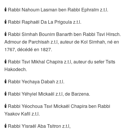
🕯
Rabbi Nahoum Lasman ben Rabbi Ephraïm z.t.l.
🕯
Rabbi Raphaël Da La Prigoula z.t.l.
🕯
Rabbi Simhah Bounim Banarth ben Rabbi Tsvi Hirsch.
Admour de Parchisah z.t.l, auteur de Kol Simhah, né en
1767, décédé en 1827.
🕯
Rabbi Tsvi Mikhal Chapira z.t.l, auteur du sefer Tsits
Hakodech.
🕯
Rabbi Yechaya Dabah z.t.l.
🕯
Rabbi Yéhyiel Mickaêl z.t.l, de Barzena.
🕯
Rabbi Yéochoua Tsvi Mickaël Chapira ben Rabbi
Yaakov Kafil z.t.l.
🕯
Rabbi Yisraël Aba Tsitron z.t.l,