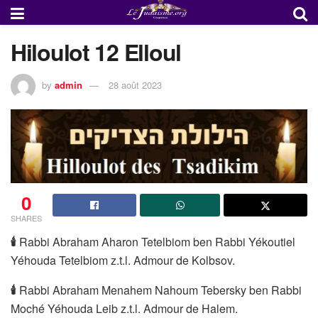
Hiloulot 12 Elloul
by
admin
28 août 2023
0
SHARES
🕯
Rabbi Abraham Aharon Tetelbiom ben Rabbi Yékoutiel
Yéhouda Tetelbiom z.t.l. Admour de Kolbsov.
🕯
Rabbi Abraham Menahem Nahoum Tebersky ben Rabbi
Moché Yéhouda Leib z.t.l. Admour de Halem.