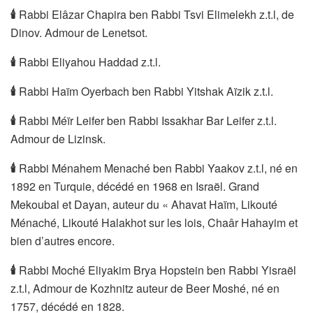
🕯
Rabbi Elâzar Chapira ben Rabbi Tsvi Elimelekh z.t.l, de
Dinov. Admour de Lenetsot.
🕯
Rabbi Eliyahou Haddad z.t.l.
🕯
Rabbi Haïm Oyerbach ben Rabbi Yitshak Aïzik z.t.l.
🕯
Rabbi Méïr Leifer ben Rabbi Issakhar Bar Leifer z.t.l.
Admour de Lizinsk.
🕯
Rabbi Ménahem Menaché ben Rabbi Yaakov z.t.l, né en
1892 en Turquie, décédé en 1968 en Israël. Grand
Mekoubal et Dayan, auteur du « Ahavat Haïm, Likouté
Ménaché, Likouté Halakhot sur les lois, Chaâr Hahayim et
bien d’autres encore.
🕯
Rabbi Moché Eliyakim Brya Hopstein ben Rabbi Yisraël
z.t.l, Admour de Kozhnitz auteur de Beer Moshé, né en
1757, décédé en 1828.