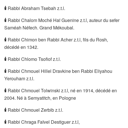
🕯
Rabbi Abraham Tsebah z.t.l.
🕯
Rabbi Chalom Moché Haï Guenine z.t.l, auteur du sefer
Saméah Néfech. Grand Mékoubal.
🕯
Rabbi Chimon ben Rabbi Acher z.t.l, fils du Rosh,
décédé en 1342.
🕯
Rabbi Chlomo Tsofiof z.t.l.
🕯
Rabbi Chmouel Hillel Dravkine ben Rabbi Eliyahou
Yerouham z.t.l.
🕯
Rabbi Chmouel Tolwinski z.t.l, né en 1914, décédé en
2004. Né à Semyatitch, en Pologne
🕯
Rabbi Chmouel Zerbib z.t.l.
🕯
Rabbi Chraga Faïvel Destiguer z.t.l,