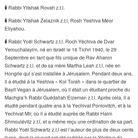
🕯
Rabbi Yitshak Rovah z.t.l.
🕯
Rabbi Yitshak Zelaznik z.t.l, Rosh Yeshiva Méor
Eliyahou.
🕯
Rabbi Yoël Schwartz z.t.l. Roch Yéchiva de Dvar
Yerouchalayim, né en Israël le 16 Tichri 1940, le 29
Septembre en tant que fils unique de Rav Aharon
Schwartz z.t.l. et de sa mère Martha Leah z.t.l, née en
Hongrie qui s’est installée à Jérusalem. Pendant deux ans,
il a étudié à la Yeshiva « Kol Torah » dans le quartier de
Bayit Vegan à Jérusalem, où il était un étudiant proche du
Machgia’h Rabbi Guédaliah Eizeman z.t.l. Après cela, il a
étudié pendant quatre ans à la Yechivat Poniovitch, et à la
Yechivat Mir, où il a étudié auprès de Rabbi Haim
Shmoulévitz z.t.l, et a même reçu une ordination de sa part.
Rabbi Yoël Schwartz z.t.l est l’auteur de plus de deux cents
livres, dont la plupart ont été publiés par la Yéchiva de