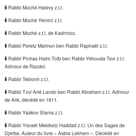
🕯
Rabbi Moché Halevy z.t.l.
🕯
Rabbi Moché Yémini z.t.l.
🕯
Rabbi Moché z.t.l, de Kashnioz.
🕯
Rabbi Peretz Maïmon ben Rabbi Raphaël z.t.l.
🕯
Rabbi Pinhas Haïm Toïb ben Rabbi Yéhouda Tsvi z.t.l.
Admour de Razdol.
🕯
Rabbi Tebiomi z.t.l.
🕯
Rabbi Tzvi Arié Lando ben Rabbi Abraham z.t.l. Admour
de Alik, décédé en 1811.
🕯
Rabbi Yaâkov Slama z.t.l.
🕯
Rabbi Yisraël Mekiketz Haddad z.t.l. Un des Sages de
Djerba. Auteur du livre « Asbia Lekhem ». Décédé en