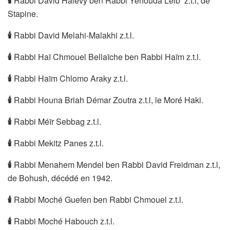
🕯
Rabbi David Halévy ben Rabbi Yéhouda Leib z.t.l, de
Stapine.
🕯
Rabbi David Melahi-Malakhi z.t.l.
🕯
Rabbi Haï Chmouel Bellaïche ben Rabbi Haïm z.t.l.
🕯
Rabbi Haïm Chlomo Araky z.t.l.
🕯
Rabbi Houna Briah Démar Zoutra z.t.l, le Moré Haki.
🕯
Rabbi Méïr Sebbag z.t.l.
🕯
Rabbi Mekitz Panes z.t.l.
🕯
Rabbi Menahem Mendel ben Rabbi David Freidman z.t.l,
de Bohush, décédé en 1942.
🕯
Rabbi Moché Guefen ben Rabbi Chmouel z.t.l.
🕯
Rabbi Moché Habouch z.t.l.