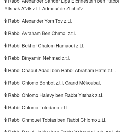
🕯
Rabbi Alexander Sander Lipa Eichnestein ben Rabbi
Yitshak Aïzik z.t.l. Admour de Zitchoïv.
🕯
Rabbi Alexander Yom Tov z.t.l.
🕯
Rabbi Avraham Ben Chimol z.t.l.
🕯
Rabbi Bekhor Chalom Hamaouï z.t.l.
🕯
Rabbi Binyamin Nehmad z.t.l.
🕯
Rabbi Chaoul Adadi ben Rabbi Abraham Haïm z.t.l.
🕯
Rabbi Chlomo Bohbot z.t.l. Grand Mékoubal.
🕯
Rabbi Chlomo Halevy ben Rabbi Yitshak z.t.l.
🕯
Rabbi Chlomo Toledano z.t.l.
🕯
Rabbi Chmouel Tobias ben Rabbi Chlomo z.t.l.