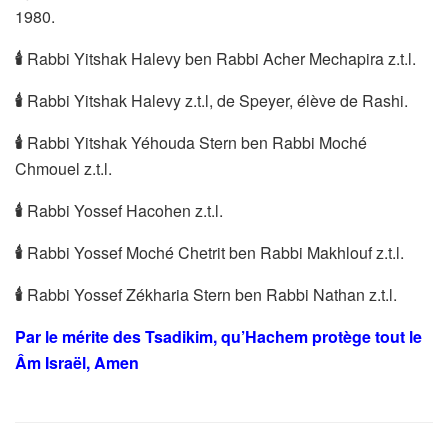
1980.
🕯
Rabbi Yitshak Halevy ben Rabbi Acher Mechapira z.t.l.
🕯
Rabbi Yitshak Halevy z.t.l, de Speyer, élève de Rashi.
🕯
Rabbi Yitshak Yéhouda Stern ben Rabbi Moché
Chmouel z.t.l.
🕯
Rabbi Yossef Hacohen z.t.l.
🕯
Rabbi Yossef Moché Chetrit ben Rabbi Makhlouf z.t.l.
🕯
Rabbi Yossef Zékharia Stern ben Rabbi Nathan z.t.l.
Par le mérite des Tsadikim, qu’Hachem protège tout le
Âm Israël, Amen