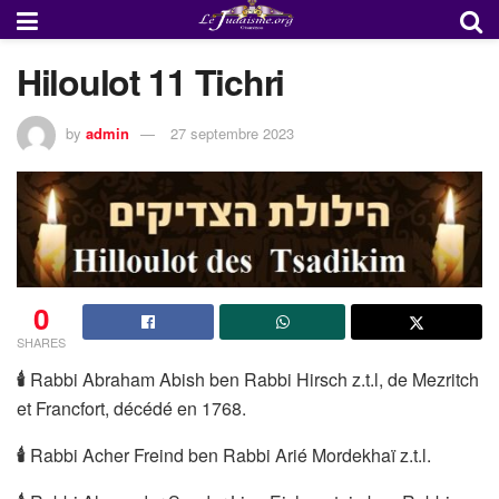
Hiloulot 11 Tichri
by
admin
27 septembre 2023
0
SHARES
🕯
Rabbi Abraham Abish ben Rabbi Hirsch z.t.l, de Mezritch
et Francfort, décédé en 1768.
🕯
Rabbi Acher Freind ben Rabbi Arié Mordekhaï z.t.l.