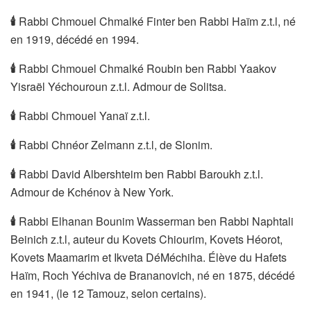
🕯
Rabbi Chmouel Chmalké Finter ben Rabbi Haïm z.t.l, né
en 1919, décédé en 1994.
🕯
Rabbi Chmouel Chmalké Roubin ben Rabbi Yaakov
Yisraël Yéchouroun z.t.l. Admour de Solitsa.
🕯
Rabbi Chmouel Yanaï z.t.l.
🕯
Rabbi Chnéor Zelmann z.t.l, de Slonim.
🕯
Rabbi David Albershteim ben Rabbi Baroukh z.t.l.
Admour de Kchénov à New York.
🕯
Rabbi Elhanan Bounim Wasserman ben Rabbi Naphtali
Beinich z.t.l, auteur du Kovets Chiourim, Kovets Héorot,
Kovets Maamarim et Ikveta DéMéchiha. Élève du Hafets
Haïm, Roch Yéchiva de Brananovich, né en 1875, décédé
en 1941, (le 12 Tamouz, selon certains).