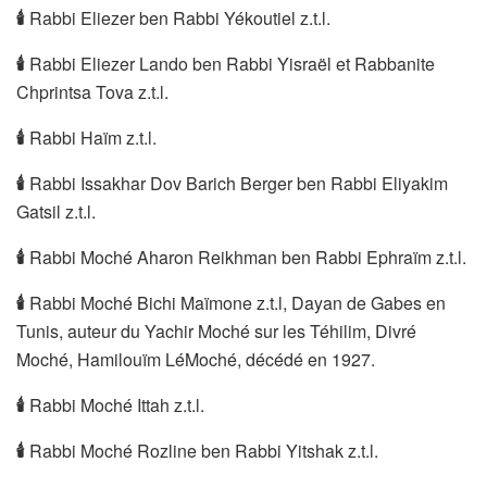
🕯
Rabbi Eliezer ben Rabbi Yékoutiel z.t.l.
🕯
Rabbi Eliezer Lando ben Rabbi Yisraël et Rabbanite
Chprintsa Tova z.t.l.
🕯
Rabbi Haïm z.t.l.
🕯
Rabbi Issakhar Dov Barich Berger ben Rabbi Eliyakim
Gatsil z.t.l.
🕯
Rabbi Moché Aharon Reikhman ben Rabbi Ephraïm z.t.l.
🕯
Rabbi Moché Bichi Maïmone z.t.l, Dayan de Gabes en
Tunis, auteur du Yachir Moché sur les Téhilim, Divré
Moché, Hamilouïm LéMoché, décédé en 1927.
🕯
Rabbi Moché Ittah z.t.l.
🕯
Rabbi Moché Rozline ben Rabbi Yitshak z.t.l.