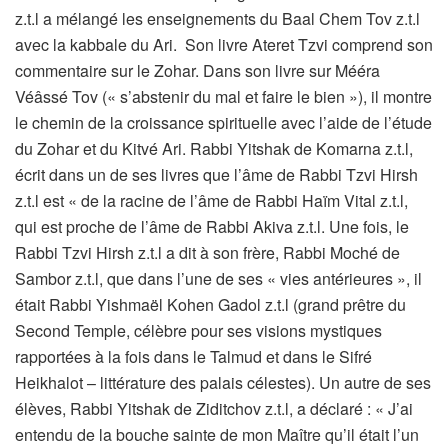
z.t.l a mélangé les enseignements du Baal Chem Tov z.t.l
avec la kabbale du Ari. Son livre Ateret Tzvi comprend son
commentaire sur le Zohar. Dans son livre sur Mééra
Véâssé Tov (« s’abstenir du mal et faire le bien »), il montre
le chemin de la croissance spirituelle avec l’aide de l’étude
du Zohar et du Kitvé Ari. Rabbi Yitshak de Komarna z.t.l,
écrit dans un de ses livres que l’âme de Rabbi Tzvi Hirsh
z.t.l est « de la racine de l’âme de Rabbi Haïm Vital z.t.l,
qui est proche de l’âme de Rabbi Akiva z.t.l. Une fois, le
Rabbi Tzvi Hirsh z.t.l a dit à son frère, Rabbi Moché de
Sambor z.t.l, que dans l’une de ses « vies antérieures », il
était Rabbi Yishmaël Kohen Gadol z.t.l (grand prêtre du
Second Temple, célèbre pour ses visions mystiques
rapportées à la fois dans le Talmud et dans le Sifré
Heikhalot – littérature des palais célestes). Un autre de ses
élèves, Rabbi Yitshak de Ziditchov z.t.l, a déclaré : « J’ai
entendu de la bouche sainte de mon Maître qu’il était l’un