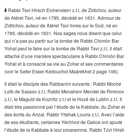
🕯
Rabbi Tsvi Hirsch Eichenstein z.t.l, de Zidichov, auteur
de Atéret Tsvi, né en 1785, décédé en 1831. Admour de
Ziditchov, auteur de Atéret Tsvi livres sur le Sod, né en
1785, décédé en 1831. Nos sages nous disent que celui
qui n’a pas pu partir sur la tombe de Rabbi Chimôn Bar
Yohaï peut le faire sur la tombe de Rabbi Tsvi z.t.l, il était
attaché d’une manière spectaculaire à Rabbi Chimôn Bar
Yohaï et à consacré sa vie au Zohar et ses commentaires
(voir le Sefer Esser Kédouchot Maârékhet 2 page 106).
Il était le disciple des Rabbanim suivants : Rabbi Moché
Leïb de Sassov z.t.l, Rabbi Menahem Mendel de Riminov
z.t.l, le Maguid de Koznitz z.t.l et le Hozé de Lublin z.t.l. Il
était très passionné par l’étude de la Kabbale, du Zohar et
des écrits du Arizal, Rabbi Yitshak Louria z.t.l. Avec l’aide
de ses étudiants, certaines Yéchivot de Galice ont ajouté
l’étude de la Kabbale à leur programme. Rabbi Tzvi Hirsh