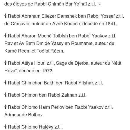
des élèves de Rabbi Chimôn Bar Yo’haï z.t.l. »
🕯
Rabbi Abraham Eliezer Damshek ben Rabbi Yossef z.t.l,
de Cracovie, auteur de Avné Kodech, décédé en 1841.
🕯
Rabbi Aharon Moché Toïbish ben Rabbi Yaakov z.t.l,
Rav et Av Beth Din de Yassy en Roumanie, auteur de
Karné Réem et Toéfot Réem.
🕯
Rabbi Attiya Houri z.t.l, Sage de Djerba, auteur du Nétâ
Révaï, décédé en 1972.
🕯
Rabbi Chimchon Bakh ben Rabbi Yitshak z.t.l.
🕯
Rabbi Chimon ben Rabbi Zalman z.t.l.
🕯
Rabbi Chlomo Haïm Perlov ben Rabbi Yaakov z.t.l.
Admour de Bolhov.
🕯
Rabbi Chlomo Halévy z.t.l.