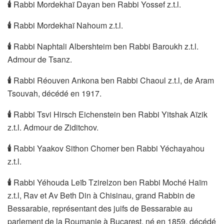
🕯
Rabbi Mordekhaï Dayan ben Rabbi Yossef z.t.l.
🕯
Rabbi Mordekhaï Nahoum z.t.l.
🕯
Rabbi Naphtali Albershteim ben Rabbi Baroukh z.t.l.
Admour de Tsanz.
🕯
Rabbi Réouven Ankona ben Rabbi Chaoul z.t.l, de Aram
Tsouvah, décédé en 1917.
🕯
Rabbi Tsvi Hirsch Eichenstein ben Rabbi Yitshak Aïzik
z.t.l. Admour de Ziditchov.
🕯
Rabbi Yaakov Sithon Chomer ben Rabbi Yéchayahou
z.t.l.
🕯
Rabbi Yéhouda Leïb Tzirelzon ben Rabbi Moché Haïm
z.t.l, Rav et Av Beth Din à Chisinau, grand Rabbin de
Bessarabie, représentant des juifs de Bessarabie au
parlement de la Roumanie à Bucarest, né en 1859, décédé