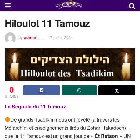
Hiloulot 11 Tamouz
by
admin
17 juillet 2024
0
SHARES
La Ségoula du 11 Tamouz
De grands Tsadikim nous ont révélé (à travers les
Méfarchim et enseignements tirés du Zohar Hakadoch)
que le 11 Tamouz est un grand jour de «
Èt Ratson »
UN