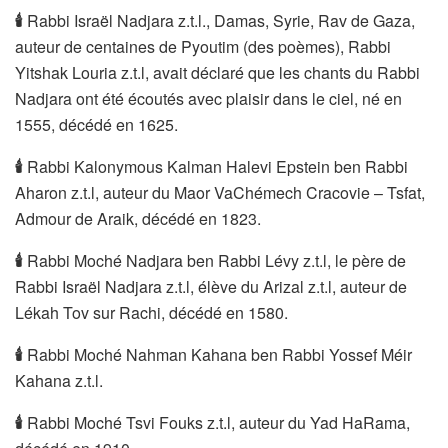
🕯
Rabbi Israël Nadjara z.t.l., Damas, Syrie, Rav de Gaza,
auteur de centaines de Pyoutim (des poèmes), Rabbi
Yitshak Louria z.t.l, avait déclaré que les chants du Rabbi
Nadjara ont été écoutés avec plaisir dans le ciel, né en
1555, décédé en 1625.
🕯
Rabbi Kalonymous Kalman Halevi Epstein ben Rabbi
Aharon z.t.l, auteur du Maor VaChémech Cracovie – Tsfat,
Admour de Araik, décédé en 1823.
🕯
Rabbi Moché Nadjara ben Rabbi Lévy z.t.l, le père de
Rabbi Israël Nadjara z.t.l, élève du Arizal z.t.l, auteur de
Lékah Tov sur Rachi, décédé en 1580.
🕯
Rabbi Moché Nahman Kahana ben Rabbi Yossef Méir
Kahana z.t.l.
🕯
Rabbi Moché Tsvi Fouks z.t.l, auteur du Yad HaRama,