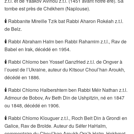
z.t.l. et de Yaâkov Avinou z.t.l. (1451 avant notre ère). Sa
tombe est près de Chékhem (Naplouse).
🕯
Rabbanite Mireille Tzik bat Rabbi Aharon Rokéah z.t.l.
de Belz.
🕯
Rabbi Abraham Haïm ben Rabbi Rahamim z.t.l., Rav de
Babel en Irak, décédé en 1954.
🕯
Rabbi Chlomo ben Yossef Ganzfried z.t.l. de Ongver à
l’ouest de l’Ukraine, auteur du Kitsour Choul’han Aroukh,
décédé en 1886.
🕯
Rabbi Chlomo Halbershtem ben Rabbi Méir Nathan z.t.l.
Admour de Bobov, Av Beth Din de Ushpitzin, né en 1847
ou 1848, décédé en 1906.
🕯
Rabbi Chlomo Klouguer z.t.l., Roch Beit Din à Grondi en
Galice, Rav de Broïde. Auteur du Séfer HaHaïm,
commentaire du Choul’han Aroukh Ora’h Haïm, Hokhmat