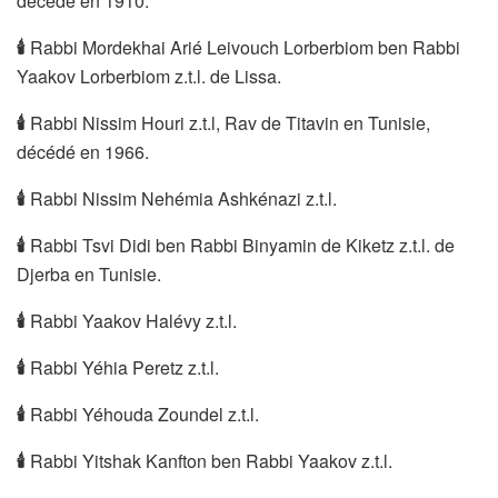
décédé en 1910.
🕯
Rabbi Mordekhai Arié Leivouch Lorberbiom ben Rabbi
Yaakov Lorberbiom z.t.l. de Lissa.
🕯
Rabbi Nissim Houri z.t.l, Rav de Titavin en Tunisie,
décédé en 1966.
🕯
Rabbi Nissim Nehémia Ashkénazi z.t.l.
🕯
Rabbi Tsvi Didi ben Rabbi Binyamin de Kiketz z.t.l. de
Djerba en Tunisie.
🕯
Rabbi Yaakov Halévy z.t.l.
🕯
Rabbi Yéhia Peretz z.t.l.
🕯
Rabbi Yéhouda Zoundel z.t.l.
🕯
Rabbi Yitshak Kanfton ben Rabbi Yaakov z.t.l.