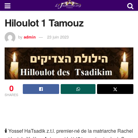
Hiloulot 1 Tamouz
by
admin
23 juin 2023
0
SHARES
🕯
Yossef HaTsadik z.t.l. premier-né de la matriarche Rachel