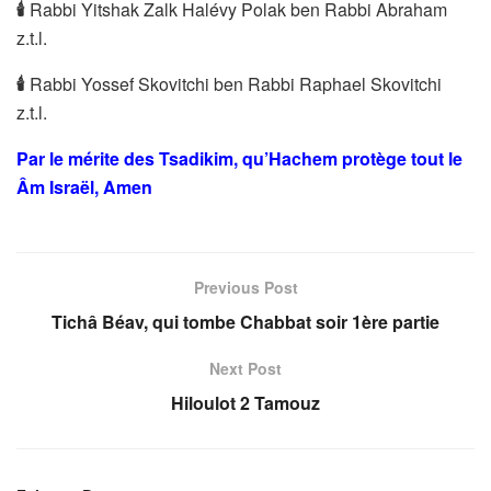
🕯
Rabbi Yitshak Zalk Halévy Polak ben Rabbi Abraham
z.t.l.
🕯
Rabbi Yossef Skovitchi ben Rabbi Raphael Skovitchi
z.t.l.
Par le mérite des Tsadikim, qu’Hachem protège tout le
Âm Israël, Amen
Previous Post
Tichâ Béav, qui tombe Chabbat soir 1ère partie
Next Post
Hiloulot 2 Tamouz