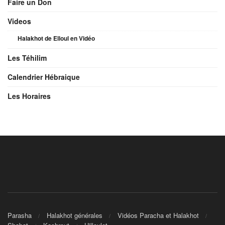
Faire un Don
Videos
Halakhot de Elloul en Vidéo
Les Téhilim
Calendrier Hébraique
Les Horaires
Parasha
Halakhot générales
Vidéos Paracha et Halakhot