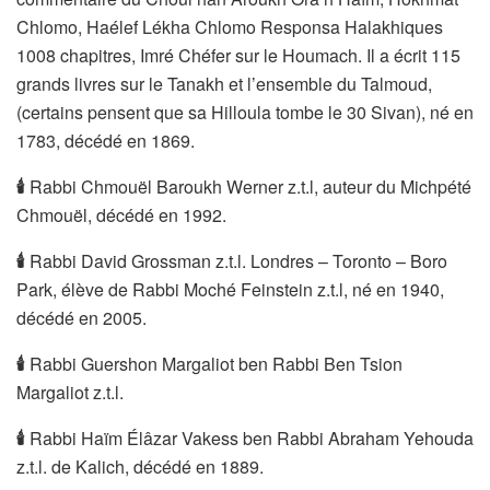
Chlomo, Haélef Lékha Chlomo Responsa Halakhiques
1008 chapitres, Imré Chéfer sur le Houmach. Il a écrit 115
grands livres sur le Tanakh et l’ensemble du Talmoud,
(certains pensent que sa Hilloula tombe le 30 Sivan), né en
1783, décédé en 1869.
🕯
Rabbi Chmouël Baroukh Werner z.t.l, auteur du Michpété
Chmouël, décédé en 1992.
🕯
Rabbi David Grossman z.t.l. Londres – Toronto – Boro
Park, élève de Rabbi Moché Feinstein z.t.l, né en 1940,
décédé en 2005.
🕯
Rabbi Guershon Margaliot ben Rabbi Ben Tsion
Margaliot z.t.l.
🕯
Rabbi Haïm Élâzar Vakess ben Rabbi Abraham Yehouda
z.t.l. de Kalich, décédé en 1889.