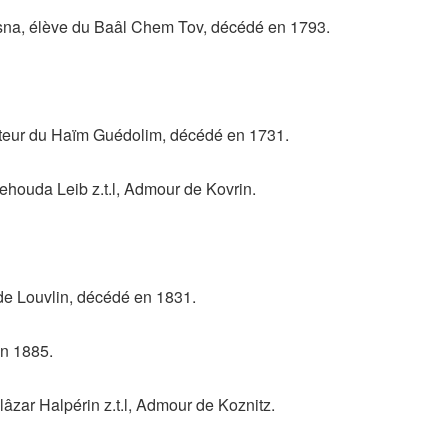
asna, élève du Baâl Chem Tov, décédé en 1793.
uteur du Haïm Guédolim, décédé en 1731.
uda Leib z.t.l, Admour de Kovrin.
de Louvlin, décédé en 1831.
en 1885.
zar Halpérin z.t.l, Admour de Koznitz.