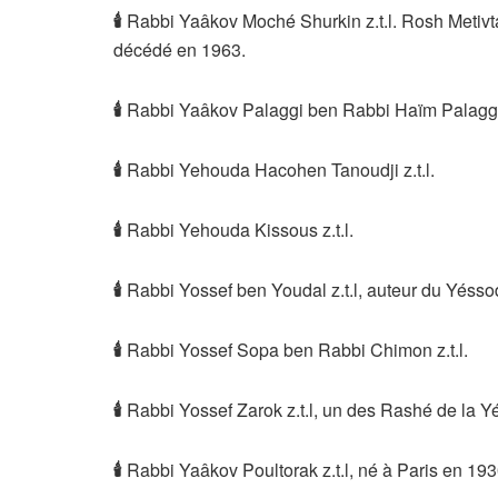
🕯
Rabbi Yaâkov Moché Shurkin z.t.l. Rosh Metivt
décédé en 1963.
🕯
Rabbi Yaâkov Palaggi ben Rabbi Haïm Palaggi 
🕯
Rabbi Yehouda Hacohen Tanoudji z.t.l.
🕯
Rabbi Yehouda Kissous z.t.l.
🕯
Rabbi Yossef ben Youdal z.t.l, auteur du Yéss
🕯
Rabbi Yossef Sopa ben Rabbi Chimon z.t.l.
🕯
Rabbi Yossef Zarok z.t.l, un des Rashé de la Y
🕯
Rabbi Yaâkov Poultorak z.t.l, né à Paris en 1