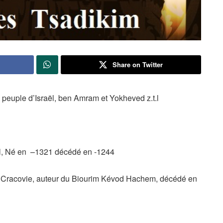
Share on Twitter
peuple d’Israël, ben Amram et Yokheved z.t.l
.l, Né en –1321 décédé en -1244
 Cracovie, auteur du Biourim Kévod Hachem, décédé en