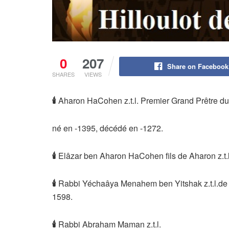
0
207
Share on Facebook
SHARES
VIEWS
🕯
Aharon HaCohen z.t.l. Premier Grand Prêtre du 
né en -1395, décédé en -1272.
🕯
Elâzar ben Aharon HaCohen fils de Aharon z.t
🕯
Rabbi Yéchaâya Menahem ben Yitshak z.t.l.de
1598.
🕯
Rabbi Abraham Maman z.t.l.