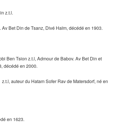
 z.t.l.
. Av Bet Din de Tsanz, Divé Haïm, décédé en 1903.
i Ben Tsion z.t.l, Admour de Babov. Av Bet Din et
8, décédé en 2000.
.t.l, auteur du Hatam Sofer Rav de Matersdorf, né en
cédé en 1623.