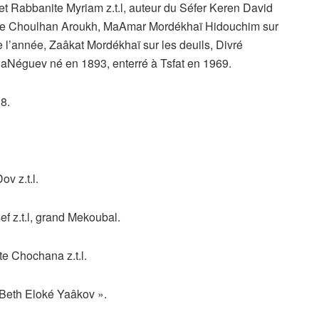
Rabbanite Myriam z.t.l, auteur du Séfer Keren David
le Choulhan Aroukh, MaAmar Mordékhaï Hidouchim sur
 l’année, Zaâkat Mordékhaï sur les deuils, Divré
 BaNéguev né en 1893, enterré à Tsfat en 1969.
8.
v z.t.l.
z.t.l, grand Mekoubal.
e Chochana z.t.l.
 Beth Eloké Yaâkov ».