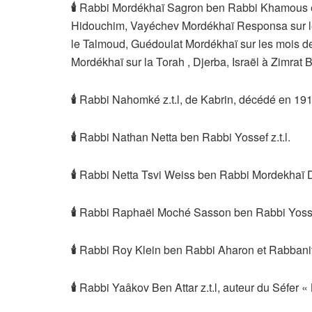
🕯
Rabbi Mordékhaï Sagron ben Rabbi Khamous et 
Hidouchim, Vayéchev Mordékhaï Responsa sur 
le Talmoud, Guédoulat Mordékhaï sur les mois de
Mordékhaï sur la Torah , Djerba, Israël à Zimrat
🕯
Rabbi Nahomké z.t.l, de Kabrin, décédé en 191
🕯
Rabbi Nathan Netta ben Rabbi Yossef z.t.l.
🕯
Rabbi Netta Tsvi Weiss ben Rabbi Mordekhaï Do
🕯
Rabbi Raphaël Moché Sasson ben Rabbi Yossef 
🕯
Rabbi Roy Klein ben Rabbi Aharon et Rabbanit
🕯
Rabbi Yaâkov Ben Attar z.t.l, auteur du Séfer «