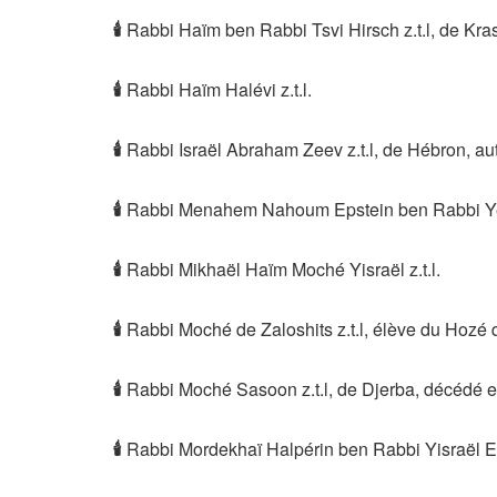
🕯
Rabbi Haïm ben Rabbi Tsvi Hirsch z.t.l, de Kr
🕯
Rabbi Haïm Halévi z.t.l.
🕯
Rabbi Israël Abraham Zeev z.t.l, de Hébron, a
🕯
Rabbi Menahem Nahoum Epstein ben Rabbi Yeho
🕯
Rabbi Mikhaël Haïm Moché Yisraël z.t.l.
🕯
Rabbi Moché de Zaloshits z.t.l, élève du Hozé 
🕯
Rabbi Moché Sasoon z.t.l, de Djerba, décédé 
🕯
Rabbi Mordekhaï Halpérin ben Rabbi Yisraël Elâ