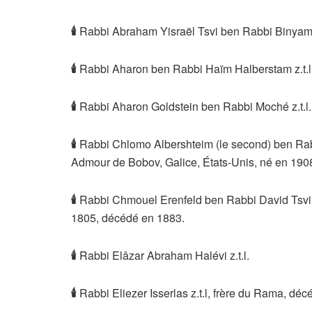
🕯
Rabbi Abraham Yisraël Tsvi ben Rabbi Binyamin
🕯
Rabbi Aharon ben Rabbi Haïm Halberstam z.t.l
🕯
Rabbi Aharon Goldstein ben Rabbi Moché z.t.l.
🕯
Rabbi Chlomo Albershteim (le second) ben Rabb
Admour de Bobov, Galice, États-Unis, né en 190
🕯
Rabbi Chmouel Erenfeld ben Rabbi David Tsvi z
1805, décédé en 1883.
🕯
Rabbi Elâzar Abraham Halévi z.t.l.
🕯
Rabbi Eliezer Isserlas z.t.l, frère du Rama, dé