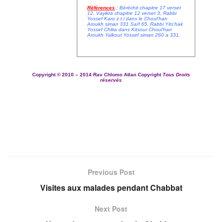
Références
:
Béréchit chapitre 17 verset
12, Vayikra chapitre 12 verset 3, Rabbi
Yossef Karo z.t.l dans le Choul’han
Aroukh siman 331 Saïf 65, Rabbi Yits’hak
Yossef Chlita dans Kitsour Choul’han
Aroukh Yalkout Yossef siman 260 a 331
.
Copyright ©
2010 – 2014
Rav Chlomo Atlan Copyright
Tous Droits
réservés
Previous Post
Visites aux malades pendant Chabbat
Next Post