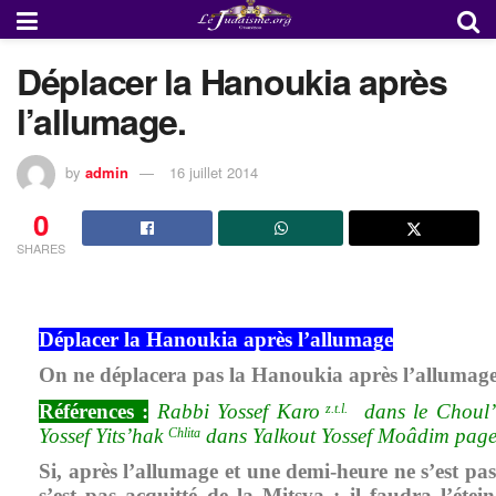
Déplacer la Hanoukia après
l’allumage.
by
admin
16 juillet 2014
0
SHARES
Déplacer la Hanoukia après l’allumage
On ne déplacera pas la Hanoukia après l’allumag
Références
:
Rabbi Yossef Karo
dans le Choul’
z.t.l.
Yossef Yits’hak
dans Yalkout Yossef Moâdim page 
Chlita
Si, après l’allumage et une demi-heure ne s’est pa
s’est pas acquitté de la Mitsva : il faudra l’étei