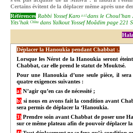
Certains évitent de la déplacer même après une d
Références
Rabbi Yossef Karo
dans le Choul’han 
z.t.l.
Yits’hak
dans Yalkout Yossef Moâdim page 221 Sa
Chlita
Hal
Déplacer la Hanoukia pendant Chabbat :.
Lorsque les Nérot de la Hanoukia seront éteint
Chabbat, car elle prend le statut de Mouktsé.
Pour une Hanoukia d’une seule pièce, il sera 
quatre exigences suivantes :
a)
N’agir qu’en cas de nécessité ;
b)
si nous en avons fait la condition avant Chabba
sera permis de déplacer la ‘Hanoukia.
3)
Prendre soin avant Chabbat de poser une Hal
sur ce même plateau afin de pouvoir déplacer 
4)
Tout déplacement ne se fera qu’à condition qu’e