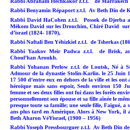
Rabbi Abraham Hechkakor
z.t.l.
de Marrakech
Rabbi Benyamin Répaport
z.t.l.
Av Beth Din de K
Rabbi David HaCohen
z.t.l.
Possek de Djerba 
Mékom David sur les Drouchim, Chiré David sur le
d’israel (1824- 1870),
Rabbi Naftali Ben Yéhizkiel
z.t.l.
de Tsherkas (18
Rabbi Yaakov Meir Padwa z.t.l.
de Brisk, 
Choul’han Aroukh.
Rabbi Yohanan
Perlow
z.t.l. de Loutsk,
Né à St
Admour de la dynastie Stolin-Karlin. le 25 Juin 19
17 500 d’entre eux en dehors de la ville et les ont
héroïque mais sans espoir, Seuls environ 150 J
femme et ses deux filles ont fui dans les forêts env
personnellement son épouse et sa fille aînée le mê
presque toute sa famille; une seule fille, Faigué, a
ans plus tard en Amérique. Alors à New York, il a 
Beth Aharon VéYisrael, (1900 – 1956)
Rabbi Yoseph Pressbourguer
z.t.l.
Av Beth Din de