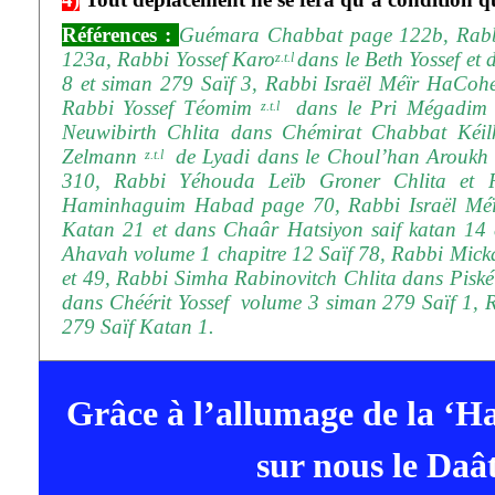
Références :
Guémara Chabbat page 122b, Rab
123a, Rabbi Yossef Karo
dans le Beth Yossef e
z.t.l
8 et siman 279 Saïf 3,
Rabbi Israël Méïr HaCoh
Rabbi Yossef Téomim
dans le Pri Mégadim 
z.t.l
Neuwibirth Chlita dans Chémirat Chabbat Kéi
Zelmann
de Lyadi dans le Choul’han Aroukh 
z.t.l
310, Rabbi Yéhouda Leïb Groner Chlita et 
Haminhaguim Habad page 70, Rabbi Israël Mé
Katan 21
et dans Chaâr Hatsiyon saif katan 14 
Ahavah volume 1 chapitre 12 Saïf 78, Rabbi Mic
et 49,
Rabbi Simha Rabinovitch Chlita dans Pisk
dans Chéérit Yossef volume 3 siman 279 Saïf 1, R
279 Saïf Katan 1.
Grâce à l’allumage de la ‘H
sur nous le Daât