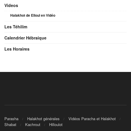
Videos
Halakhot de Elloul en Vidéo
Les Téhilim
Calendrier Hébraique
Les Horaires
Parasha
Halakhot générales
Vidéos Paracha et Halakhot
Shabat
Kachrout
Hilloulot