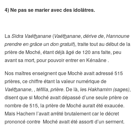
4) Ne pas se marier avec des idolâtres.
La
Sidra Vaét
h
anane
(
Vaét
h
anane
,
dérive de
,
Hannoune
prendre en grâce
un don gratuit
), traite tout au début de la
prière de Moché, étant déjà âgé de 120 ans faite, peu
avant sa mort, pour pouvoir entrer en Kénaâne .
Nos maîtres enseignent que Mochè avait adressé 515
prières, ce chiffre étant la valeur numérique de
Vaét
h
anane
, ,
téfilla
,
prière
. De là,
le
s
Hakhamim (sages)
,
disent que si Moché avait dépassé d’une seule prière ce
nombre de 515, la prière de Moché aurait été exaucée.
Mais Hachem l’avait arrêté brutalement car le décret
prononcé contre Moché avait été assorti d’un serment.