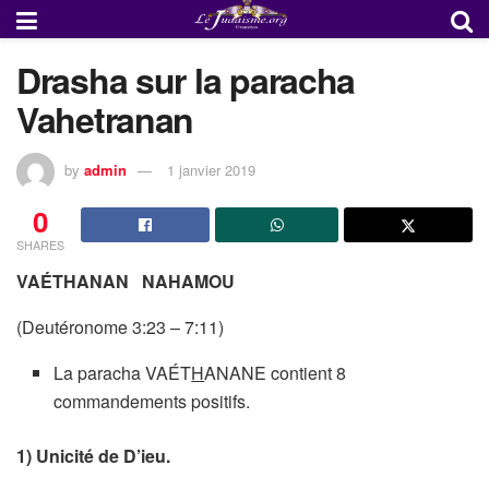
Drasha sur la paracha
Vahetranan
by
admin
1 janvier 2019
0
SHARES
VAÉTHANAN NAHAMOU
(Deutéronome 3:23 – 7:11)
La paracha VAÉT
H
ANANE contient 8
commandements positifs.
1)
Unicité de D’ieu.