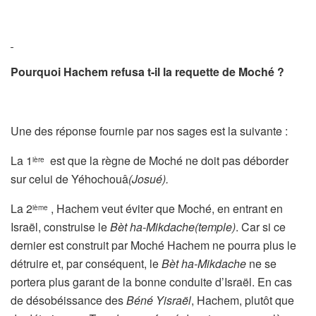
Pourquoi Hachem refusa t-il la requette de Moché ?
Une des réponse fournie par nos sages est la suivante :
La 1
est que la règne de Moché ne doit pas déborder
ière
sur celui de Yéhochouâ
(Josué).
La 2
, Hachem veut éviter que Moché, en entrant en
ième
Israël, construise le
Bèt ha-Mikdache(temple)
. Car si ce
dernier est construit par Moché Hachem ne pourra plus le
détruire et, par conséquent, le
Bèt ha-Mikdache
ne se
portera plus garant de la bonne conduite d’Israël. En cas
de désobéissance des
Béné Yisraël
, Hachem, plutôt que