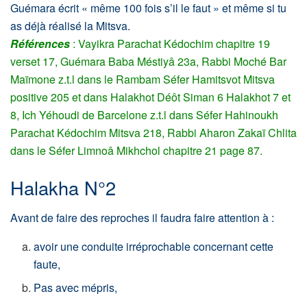
Guémara écrit « même 100 fois s’il le faut » et même si tu
as déjà réalisé la Mitsva.
Références
: Vayikra Parachat Kédochim chapitre 19
verset 17, Guémara Baba Méstiyâ 23a, Rabbi Moché Bar
Maïmone z.t.l dans le Rambam Séfer Hamitsvot Mitsva
positive 205 et dans Halakhot Déôt Siman 6 Halakhot 7 et
8, Ich Yéhoudi de Barcelone z.t.l dans Séfer Hahinoukh
Parachat Kédochim Mitsva 218, Rabbi Aharon Zakaï Chlita
dans le Séfer Limnoâ Mikhchol chapitre 21 page 87.
Halakha N°2
Avant de faire des reproches il faudra faire attention à :
avoir une conduite irréprochable concernant cette
faute,
Pas avec mépris,