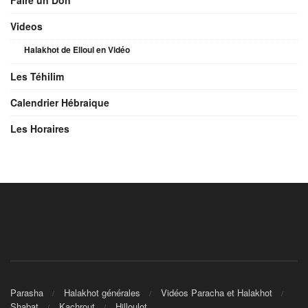
Faire un Don
Videos
Halakhot de Elloul en Vidéo
Les Téhilim
Calendrier Hébraique
Les Horaires
Parasha
Halakhot générales
Vidéos Paracha et Halakhot
Shabat
Kachrout
Hilloulot