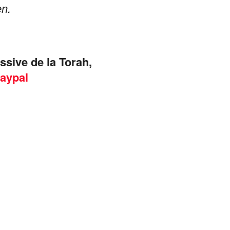
en.
assive de la Torah,
aypal