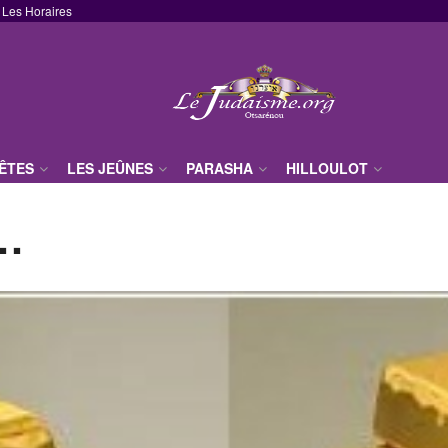
Les Horaires
FÊTES
LES JEÛNES
PARASHA
HILLOULOT
 …