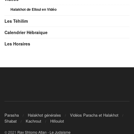
Halakhot de Elloul en Vidéo
Les Téhilim
Calendrier Hébraique
Les Horaires
Parasha
Halakhot générales
Vidéos Paracha et Halakhot
Shabat
Kachrout
Hilloulot
© 2021
Rav Shlomo Atlan - Le Judaisme