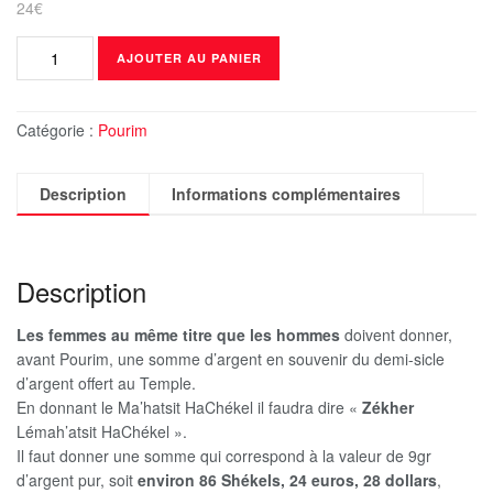
24
€
quantité
AJOUTER AU PANIER
de
Ma’hatsit
Hachekel
Catégorie :
Pourim
Description
Informations complémentaires
Description
Les femmes au même titre que les hommes
doivent donner,
avant Pourim, une somme d’argent en souvenir du demi-sicle
d’argent offert au Temple.
En donnant le Ma’hatsit HaChékel il faudra dire «
Zékher
Lémah’atsit HaChékel ».
Il faut donner une somme qui correspond à la valeur de 9gr
d’argent pur, soit
environ 86 Shékels, 24 euros, 28 dollars
,