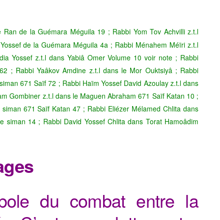
 Ran de la Guémara Méguila 19 ; Rabbi Yom Tov Achvilli z.t.l
Yossef de la Guémara Méguila 4a ; Rabbi Ménahem Méïri z.t.l
ia Yossef z.t.l dans Yabiâ Omer Volume 10 voir note ; Rabbi
62 ; Rabbi Yaâkov Amdine z.t.l dans le Mor Ouktsiyâ ; Rabbi
iman 671 Saïf 72 ; Rabbi Haïm Yossef David Azoulay z.t.l dans
am Gombiner z.t.l dans le Maguen Abraham 671 Saïf Katan 10 ;
 siman 671 Saïf Katan 47 ; Rabbi Eliézer Mélamed Chlita dans
e siman 14 ; Rabbi David Yossef Chlita dans Torat Hamoâdim
ages
bole du combat entre la