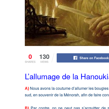
0
130
Share on Facebook
SHARES
VIEWS
L’allumage de la Hanouk
Nous avons la coutume d’allumer les bougies 
A)
sud, en souvenir de la Ménorah, afin de faire conn
Par contre, on ne peut pas s’acquitter de 
B)