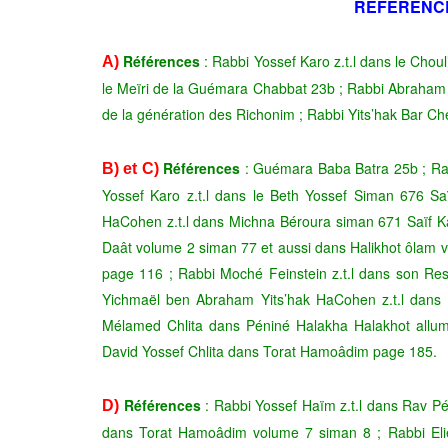
REFERENC
Références
: Rabbi Yossef Karo z.t.l dans le Chou
A)
le Meïri de la Guémara Chabbat 23b ; Rabbi Abraham 
de la génération des Richonim ; Rabbi Yits’hak Bar Ché
Références
: Guémara Baba Batra 25b ; Rabb
B) et C)
Yossef Karo z.t.l dans le Beth Yossef Siman 676 Sa
HaCohen z.t.l dans Michna Béroura siman 671 Saïf K
Daât volume 2 siman 77 et aussi dans Halikhot ôlam
page 116 ; Rabbi Moché Feinstein z.t.l dans son R
Yichmaël ben Abraham Yits’hak HaCohen z.t.l dans
Mélamed Chlita dans Péniné Halakha Halakhot allu
David Yossef Chlita dans Torat Hamoâdim page 185.
Références
: Rabbi Yossef Haïm z.t.l dans Rav P
D)
dans Torat Hamoâdim volume 7 siman 8 ; Rabbi Eli