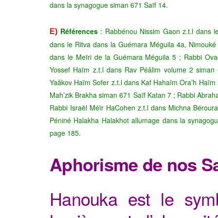
dans la synagogue siman 671 Saïf 14.
Références
: Rabbénou Nissim Gaon z.t.l dans le
E)
dans le Ritva dans la Guémara Méguila 4a, Nimouké 
dans le Meïri de la Guémara Méguila 5 ; Rabbi Ovad
Yossef Haïm z.t.l dans Rav Péâlim volume 2 siman 
Yaâkov Haïm Sofer z.t.l dans Kaf Hahaïm Ora’h Haïm s
Mah’zik Brakha siman 671 Saïf Katan 7 ; Rabbi Abrah
Rabbi Israël Méïr HaCohen z.t.l dans Michna Béroura
Péniné Halakha Halakhot allumage dans la synagogu
page 185.
Aphorisme de nos S
Hanouka est le sym