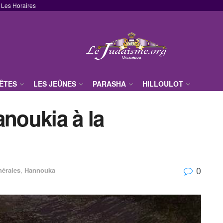
Les Horaires
FÊTES
LES JEÛNES
PARASHA
HILLOULOT
anoukia à la
0
nérales
,
Hannouka