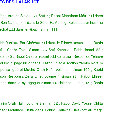
ES DES HALAKHOT
l’han Aroukh Siman 671 Saïf 7 ; Rabbi Ménahem Méïri z.t.l dans
Ben Nathan z.t.l dans le Séfer HaManhig, Kolbo auteur inconnu
chat z.t.l dans le Ribach siman 111.
i Yits’hak Bar Chéchat z.t.l dans le Ribach siman 111 ; Rabbi
ïf 3 Chaâr Tsion Siman 676 Saïf Katan 3 ; Rabbi Israël Méïr
atan 45 ; Rabbi Ovadia Yossef z.t.l dans son Responsa Yéhavé
 volume 1 page 66 et dans H’azon Ovadia section Yamim Noraïm
esponsa Iguérot Moché Orah Haïm volume 1 siman 190 ; Rabbi
 son Responsa Zérâ Emet volume 1 siman 96 ; Rabbi Eliézer
mage dans la synagogue siman 14 Halakha 1 note 15 ; Rabbi
éâlim Orah Haim volume 2 siman 62 ; Rabbi David Yossef Chlita
ézer Mélamed Chlita dans Péniné Halakha Halakhot allumage