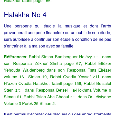
Halakhot Taânit page 156.
Halakha No 4
Une personne qui étudie la musique et dont l’arrêt
provoquerait une perte financière ou un oubli de son étude,
sera autorisée à continuer son étude à condition de ne pas
s’entraîner à la maison avec sa famille.
Références
: Rabbi Simha Bamberguer Halévy z.t.l. dans
son Responsa Zékher Simha page 67, Rabbi Éliézer
Yéhouda Waldenberg dans son Responsa Tsits Eliézer
volume 16 Siman 19, Rabbi Ovadia Yossef z.t.l. dans
H’azon Ovadia Halakhot Taânit page 156, Rabbi Betsalel
Stern z.t.l dans Responsa Betsel Ha-Hokhma Volume 6
Siman 61, Rabbi Tsion Aba Chaoul z.t.l dans Or Létsiyone
Volume 3 Perek 25 Siman 2.
Il est permis d’écouter des disques ou des enregistrements