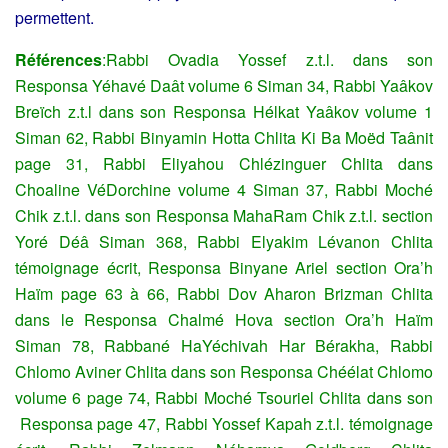
permettent.
Références
:Rabbi Ovadia Yossef z.t.l. dans son
Responsa Yéhavé Daât volume 6 Siman 34, Rabbi Yaâkov
Breïch z.t.l dans son Responsa Hélkat Yaâkov volume 1
Siman 62, Rabbi Binyamin Hotta Chlita Ki Ba Moëd Taânit
page 31, Rabbi Eliyahou Chlézinguer Chlita dans
Choaline VéDorchine volume 4 Siman 37, Rabbi Moché
Chik z.t.l. dans son Responsa MahaRam Chik z.t.l. section
Yoré Déâ Siman 368, Rabbi Elyakim Lévanon Chlita
témoignage écrit, Responsa Binyane Ariel section Ora’h
Haïm page 63 à 66, Rabbi Dov Aharon Brizman Chlita
dans le Responsa Chalmé Hova section Ora’h Haïm
Siman 78, Rabbané HaYéchivah Har Bérakha, Rabbi
Chlomo Aviner Chlita dans son Responsa Chéélat Chlomo
volume 6 page 74, Rabbi Moché Tsouriel Chlita dans son
Responsa page 47, Rabbi Yossef Kapah z.t.l. témoignage