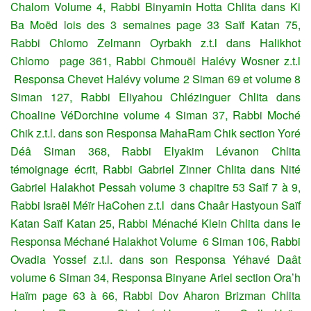
Chalom Volume 4, Rabbi Binyamin Hotta Chlita dans Ki
Ba Moëd lois des 3 semaines page 33 Saïf Katan 75,
Rabbi Chlomo Zelmann Oyrbakh z.t.l dans Halikhot
Chlomo page 361, Rabbi Chmouël Halévy Wosner z.t.l
Responsa Chevet Halévy volume 2 Siman 69 et volume 8
Siman 127, Rabbi Eliyahou Chlézinguer Chlita dans
Choaline VéDorchine volume 4 Siman 37, Rabbi Moché
Chik z.t.l. dans son Responsa MahaRam Chik section Yoré
Déâ Siman 368, Rabbi Elyakim Lévanon Chlita
témoignage écrit, Rabbi Gabriel Zinner Chlita dans Nité
Gabriel Halakhot Pessah volume 3 chapitre 53 Saïf 7 à 9,
Rabbi Israël Méïr HaCohen z.t.l dans Chaâr Hastyoun Saïf
Katan Saïf Katan 25, Rabbi Ménaché Klein Chlita dans le
Responsa Méchané Halakhot Volume 6 Siman 106, Rabbi
Ovadia Yossef z.t.l. dans son Responsa Yéhavé Daât
volume 6 Siman 34, Responsa Binyane Ariel section Ora’h
Haïm page 63 à 66, Rabbi Dov Aharon Brizman Chlita