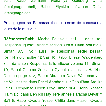
écrit ,Rabbi Zelmann Néhamya Goldberg Chlita
témoignage écrit, Rabbi Elyakim Lévanon Chlita
témoignage écrit.
Pour gagner sa Parnassa il sera permis de continuer à
jouer de la musique.
Références
:Rabbi Moché Feinstein z.t.l . dans son
Responsa Iguérot Moché section Ora’h Haïm volume 3
Siman 87, voir aussi le Responsa seder pessah
Kéhilkhato chapitre 12 Saïf 16, Rabbi Eliézer Waldenberg
z.t.l dans son Responsa Tsits Eliézer volume 16 Siman
19, Rabbi Chlomo Zelmann Oyrbakh z.t.l dans Halikhot
Chlomo page 412, Rabbi Abraham David Wahrman z.t.l.
de Voutchatch dans Echel Abraham sur Choul’han Aroukh
Ot 10, Responsa Helek Lévy Siman 184, Rabbi Yossef
Haïm z.t.l dans Ben Ich Hay 1ere année Paracha Dévarim
Saïf 5, Rabbi Ovadia Yossef Chlita dans H’azon Ovadia