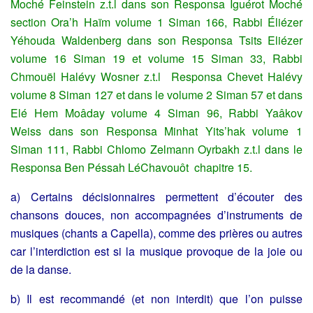
Moché Feinstein z.t.l dans son Responsa Iguérot Moché
section Ora’h Haïm volume 1 Siman 166, Rabbi Éliézer
Yéhouda Waldenberg dans son Responsa Tsits Eliézer
volume 16 Siman 19 et volume 15 Siman 33, Rabbi
Chmouël Halévy Wosner z.t.l Responsa Chevet Halévy
volume 8 Siman 127 et dans le volume 2 Siman 57 et dans
Elé Hem Moâday volume 4 Siman 96, Rabbi Yaâkov
Weiss dans son Responsa Minhat Yits’hak volume 1
Siman 111, Rabbi Chlomo Zelmann Oyrbakh z.t.l dans le
Responsa Ben Péssah LéChavouôt chapitre 15.
a) Certains décisionnaires permettent d’écouter des
chansons douces, non accompagnées d’instruments de
musiques (chants a Capella), comme des prières ou autres
car l’interdiction est si la musique provoque de la joie ou
de la danse.
b) Il est recommandé (et non interdit) que l’on puisse