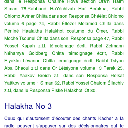
dans le Responsa Chalmé Hova section Ora’h Haïm
Siman 78,Rabbané HaYéchivah Har Bérakha, Rabbi
Chlomo Aviner Chlita dans son Responsa Chéélat Chlomo
volume 6 page 74, Rabbi Éliézer Mélamed Chlita dans
Péniné Haalakha Halakhot coutume du Ômer, Rabbi
Moché Tsouriel Chlita dans son Responsa page 47, Rabbi
Yossef Kapah z.t.l. témoignage écrit, Rabbi Zelmann
Néhamya Goldberg Chlita témoignage écrit, Rabbi
Elyakim Lévanon Chlita témoignage écrit, Rabbi Tsiyon
Aba Chaoul z.t.l dans Or Létsiyone volume 3 Perek 25,
Rabbi Yaâkov Breïch z.t.l dans son Responsa Hélkat
Yaâkov volume 1 Siman 62, Rabbi Yossef Chalom Éliachiv
z.t.l, dans le Responsa Piské Halakhot Ot 80,
Halakha No 3
Ceux qui s’autorisent d’écouter des chants Kacher à la
radio peuvent s’appuyer sur des décisionnaires qui le