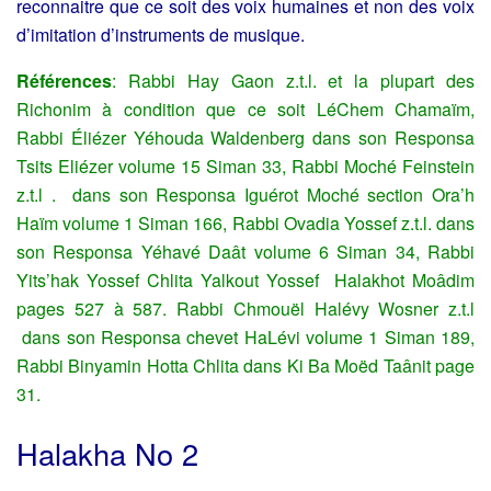
reconnaitre que ce soit des voix humaines et non des voix
d’imitation d’instruments de musique.
Références
: Rabbi Hay Gaon z.t.l. et la plupart des
Richonim à condition que ce soit LéChem Chamaïm,
Rabbi Éliézer Yéhouda Waldenberg dans son Responsa
Tsits Eliézer volume 15 Siman 33, Rabbi Moché Feinstein
z.t.l . dans son Responsa Iguérot Moché section Ora’h
Haïm volume 1 Siman 166, Rabbi Ovadia Yossef z.t.l. dans
son Responsa Yéhavé Daât volume 6 Siman 34, Rabbi
Yits’hak Yossef Chlita Yalkout Yossef Halakhot Moâdim
pages 527 à 587. Rabbi Chmouël Halévy Wosner z.t.l
dans son Responsa chevet HaLévi volume 1 Siman 189,
Rabbi Binyamin Hotta Chlita dans Ki Ba Moëd Taânit page
31.
Halakha No 2