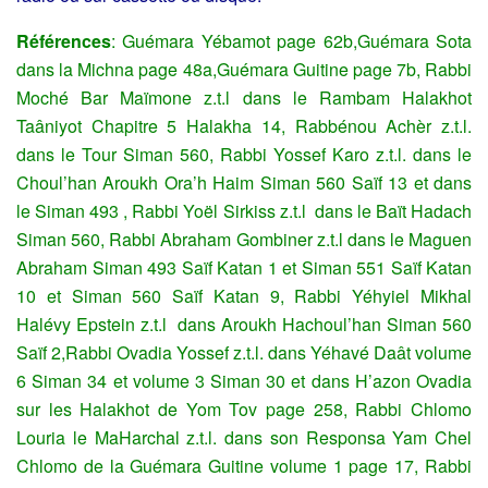
Références
: Guémara Yébamot page 62b,Guémara Sota
dans la Michna page 48a,Guémara Guitine page 7b, Rabbi
Moché Bar Maïmone z.t.l dans le Rambam Halakhot
Taâniyot Chapitre 5 Halakha 14, Rabbénou Achèr z.t.l.
dans le Tour Siman 560, Rabbi Yossef Karo z.t.l. dans le
Choul’han Aroukh Ora’h Haim Siman 560 Saïf 13 et dans
le Siman 493 , Rabbi Yoël Sirkiss z.t.l dans le Baït Hadach
Siman 560, Rabbi Abraham Gombiner z.t.l dans le Maguen
Abraham Siman 493 Saïf Katan 1 et Siman 551 Saïf Katan
10 et Siman 560 Saïf Katan 9, Rabbi Yéhyiel Mikhal
Halévy Epstein z.t.l dans Aroukh Hachoul’han Siman 560
Saïf 2,Rabbi Ovadia Yossef z.t.l. dans Yéhavé Daât volume
6 Siman 34 et volume 3 Siman 30 et dans H’azon Ovadia
sur les Halakhot de Yom Tov page 258, Rabbi Chlomo
Louria le MaHarchal z.t.l. dans son Responsa Yam Chel
Chlomo de la Guémara Guitine volume 1 page 17, Rabbi