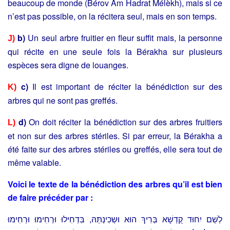
beaucoup de monde (Bérov Am Hadrat Mélèkh), mais si ce
n’est pas possible, on la récitera seul, mais en son temps.
b)
Un seul arbre fruitier en fleur suffit mais, la personne
J)
qui récite en une seule fois la Bérakha sur plusieurs
espèces sera digne de louanges.
c)
Il est important de réciter la bénédiction sur des
K)
arbres qui ne sont pas greffés.
d)
On doit réciter la bénédiction sur des arbres fruitiers
L)
et non sur des arbres stériles. Si par erreur, la Bérakha a
été faite sur des arbres stériles ou greffés, elle sera tout de
même valable.
Voici le texte de la bénédiction des arbres qu’il est bien
de faire
précéder par :
לְשֵׁם יִחוּד קֻדְשָׁא בְּרִיךְ הוּא וּשְכִינְתֵּהּ, בִּדְחִילוּ וּרְחִימוּ וּרְחִימוּ