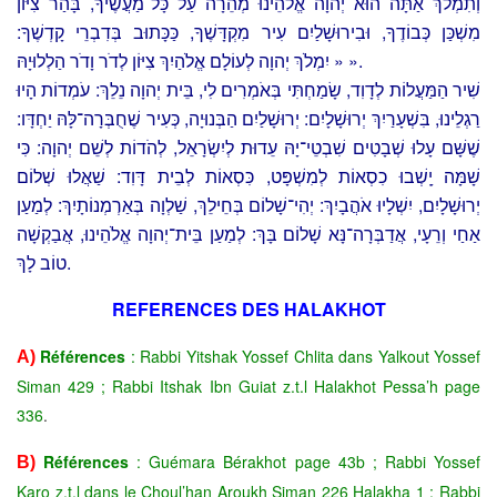
וְתִמְלֹךְ אַתָּה הוּא יְהֹוָה אֱלֹהֵינוּ מְהֵרָה עַל כָּל־מַעֲשֶׂיךָ, בָּהַר צִיּוֹן
מִשְׁכַּן כְּבוֹדֶךָ, וּבִירוּשָׁלַיִם עִיר מִקְדָּשֶׁךָ, כַּכָּתוּב בְּדִבְרֵי קָדְשֶׁךָ:
« יִמְלֹךְ יְהוָה לְעוֹלָם אֱלֹהַיִךְ צִיּוֹן לְדֹר וָדֹר הַלְלוּיָהּ ».
שִׁיר הַמַּעֲלוֹת לְדָוִד, שָׂמַחְתִּי בְּאֹמְרִים לִי, בֵּית יְהוָה נֵלֵךְ: עֹמְדוֹת הָיוּ
רַגְלֵינוּ, בִּשְׁעָרַיִךְ יְרוּשָׁלָיִם: יְרוּשָׁלַיִם הַבְּנוּיָה, כְּעִיר שֶׁחֻבְּרָה־לָּהּ יַחְדָּו:
שֶׁשָּׁם עָלוּ שְׁבָטִים שִׁבְטֵי־יָהּ עֵדוּת לְיִשְׂרָאֵל, לְהֹדוֹת לְשֵׁם יְהוָה: כִּי
שָׁמָּה יָֽשְׁבוּ כִסְאוֹת לְמִשְׁפָּט, כִּסְאוֹת לְבֵית דָּוִד: שַׁאֲלוּ שְׁלוֹם
יְרוּשָׁלָיִם, יִשְׁלָיוּ אֹהֲבָיִךְ: יְהִי־שָׁלוֹם בְּחֵילֵךְ, שַׁלְוָה בְּאַרְמְנוֹתָיִךְ: לְמַעַן
אַחַי וְרֵעָי, אֲדַבְּרָה־נָּא שָׁלוֹם בָּךְ: לְמַעַן בֵּית־יְהוָה אֱלֹהֵינוּ, אֲבַקְשָׁה
טוֹב לָךְ.
REFERENCES DES HALAKHOT
Références
: Rabbi Yitshak Yossef Chlita dans Yalkout Yossef
A)
Siman 429 ; Rabbi Itshak Ibn Guiat z.t.l Halakhot Pessa’h page
336
.
Références
: Guémara Bérakhot page 43b ; Rabbi Yossef
B)
Karo z.t.l dans le Choul’han Aroukh Siman 226 Halakha 1 ; Rabbi