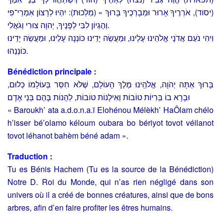
(יסוד), אֹרְרֶיךָ אָרוּר וּמְבָרְכֶיךָ בָּרוּךְ » (מַלְכוּת): יִהְיוּ לְרָצוֹן אִמְרֵי־פִי
וְהֶגְיוֹן לִבִּי לְפָנֶיךָ, יְהוָה צוּרִי וְגֹאֲלִי.
וִיהִי נֹעַם אֲדֹנָי אֱלֹהֵינוּ עָלֵינוּ, וּמַעֲשֵׂה יָדֵינוּ כּוֹנְנָה עָלֵינוּ, וּמַעֲשֵׂה יָדֵינוּ
כּוֹנְנֵהוּ.
Bénédiction principale :
בָּרוּךְ אַתָּה יְהֹוָה, אֱלֹהֵֽינוּ מֶלֶךְ הָעוֹלָם, שֶׁלֹּא חִסֵּר בְּעוֹלָמוֹ כְּלוּם,
וּבָרָא בוֹ בְּרִיוֹת טוֹבוֹת וְאִילָנוֹת טוֹבוֹת, לֵהָנוֹת בָּהֶם בְּנֵי אָדָם
« Baroukh’ ata a.d.o.n.a.ï Elohénou Mélèkh’ HaÔlam chélo
h’isser bé’olamo kéloum oubara bo bériyot tovot véilanot
tovot léhanot bahèm béné adam ».
Traduction :
Tu es Bénis Hachem (Tu es la source de la Bénédiction)
Notre D. Roi du Monde, qui n’as rien négligé dans son
univers où il a créé de bonnes créatures, ainsi que de bons
arbres, afin d’en faire profiter les êtres humains.