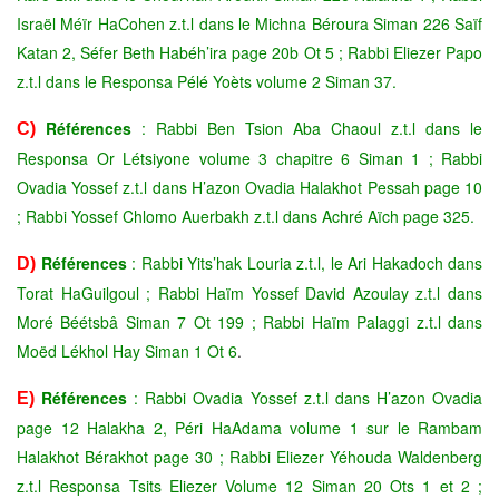
Israël Méïr HaCohen z.t.l dans le Michna Béroura Siman 226 Saïf
Katan 2, Séfer Beth Habéh’ira page 20b Ot 5 ; Rabbi Eliezer Papo
z.t.l dans le Responsa Pélé Yoèts volume 2 Siman 37.
Références
: Rabbi Ben Tsion Aba Chaoul z.t.l dans le
C)
Responsa Or Létsiyone volume 3 chapitre 6 Siman 1 ; Rabbi
Ovadia Yossef z.t.l dans H’azon Ovadia Halakhot Pessah page 10
; Rabbi Yossef Chlomo Auerbakh z.t.l dans Achré Aïch page 325.
Références
: Rabbi Yits’hak Louria z.t.l, le Ari Hakadoch dans
D)
Torat HaGuilgoul ; Rabbi Haïm Yossef David Azoulay z.t.l dans
Moré Béétsbâ Siman 7 Ot 199 ; Rabbi Haïm Palaggi z.t.l dans
Moëd Lékhol Hay Siman 1 Ot 6
.
Références
: Rabbi Ovadia Yossef z.t.l dans H’azon Ovadia
E)
page 12 Halakha 2, Péri HaAdama volume 1 sur le Rambam
Halakhot Bérakhot page 30 ; Rabbi Eliezer Yéhouda Waldenberg
z.t.l Responsa Tsits Eliezer Volume 12 Siman 20 Ots 1 et 2 ;