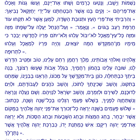
נְשַׁמּוֹת וְיָשָׁבוּ, וְנָטְעוּ כְרָמִים וְשָׁתוּ אֶת־יֵינָם, וְעָשׂוּ גַנּוֹת וְאָכְלוּ
אֶת־פְּרִיהֶם »: וְקַיֵּם בָּנוּ אֲשֶׁר הִבְטַחְתָּנוּ עַל־יְדֵי יְחֶזְקֵאל נְבִיאֶךָ:
« וְהִרְבֵּיתִי אֶת־פְּרִי הָעֵץ וּתְנוּבַת הַשָּׂדֶה, לְמַעַן אֲשֶׁר לֹא תִקְחוּ עוֹד
חֶרְפַּת רָעָב בַּגּוֹיִם ». וְנֶאֱמַר: « וְעַל־הַנַּחַל יַעֲלֶה עַל־שְׂפָתוֹ מִזֶּה
וּמִזֶּה כָּל־עֵץ־מַאֲכָל לֹא־יִבּוֹל עָלֵהוּ וְלֹא־יִתֹּם פִּרְיוֹ לָחֳדָשָׁיו יְבַכֵּר כִּי
מֵימָיו מִן־הַמִּקְדָּשׁ הֵמָּה יוֹצְאִים, וְהָיָה פִרְיוֹ לְמַאֲכָל וְעָלֵהוּ
לִתְרוּפָה ».
אֱלֹהֵינוּ וֵאלֹהֵי אֲבוֹתֵינוּ, מֶלֶךְ רַחֲמָן רַחֵם עָלֵינוּ, טוֹב וּמֵטִיב הִדָּרֵשׁ
לָנוּ, שׁוּבָה עָלֵינוּ בַּהֲמוֹן רַחֲמֶיךָ, בִּגְלַל אָבוֹת שֶׁעָשׂוּ רְצוֹנֶךָ, בְּנֵה
בֵיתְךָ כּבַתְּחִלָּה, כּוֹנֵן בֵּית־מִקְדָּֽשְׁךָ עַל מְכוֹנוֹ, הַרְאֵנוּ בְּבִנְיָנוֹ, שַׂמְּחֵנוּ
בְּתִקּוּנוֹ, וְהָשֵׁב שְׁכִינָֽתְךָ לְתוֹכוֹ, וְהָשֵׁב כֹּהֲנִים לַעֲבוֹדָתָם, וּלְוִיִּם
לְדוּכָנָם, לְשִׁירָם וּלְזִמְרָם, וְהָשֵׁב יִשְׂרָאֵל לִנְוֵיהֶם. וְשָׁם נַעֲלֶה וְנֵרָאֶה
וְנִשְׁתַּחֲוֶה לְפָנֶיךָ, בְּשָׁלֹשׁ פְּעָמֵי רְגָלֵינוּ בְּכָל־שָׁנָה וְשָׁנָה, כַּכָּתוּב:
« שָׁלוֹשׁ פְּעָמִים בַּשָּׁנָה יֵרָאֶה כָל־זְכוּרְךָ אֶת־פְּנֵי יְהוָה אֱלֹהֶיךָ בַּמָּקוֹם
אֲשֶׁר יִבְחָר, בְּחַג הַמַּצּוֹת וּבְחַג הַשָּׁבֻעוֹת וּבְחַג הַסֻּכּוֹת, וְלֹא יֵרָאֶה
אֶת־פְּנֵי יְהוָה רֵיקָם: אִישׁ כְּמַתְּנַת יָדוֹ, כְּבִרְכַּת יְהוָה אֱלֹהֶיךָ אֲשֶׁר
נָתַן־לָךְ ».