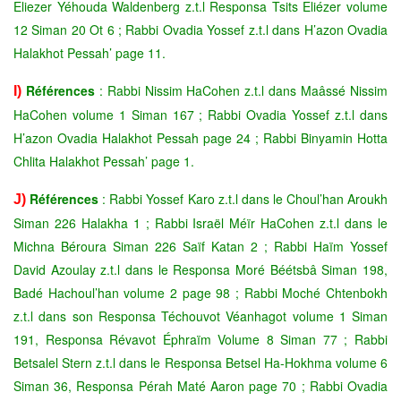
Eliezer Yéhouda Waldenberg z.t.l Responsa Tsits Eliézer volume
12 Siman 20 Ot 6 ; Rabbi Ovadia Yossef z.t.l dans H’azon Ovadia
Halakhot Pessah’ page 11.
Références
: Rabbi Nissim HaCohen z.t.l dans Maâssé Nissim
I)
HaCohen volume 1 Siman 167 ; Rabbi Ovadia Yossef z.t.l dans
H’azon Ovadia Halakhot Pessah page 24 ; Rabbi Binyamin Hotta
Chlita Halakhot Pessah’ page 1.
Références
: Rabbi Yossef Karo z.t.l dans le Choul’han Aroukh
J)
Siman 226 Halakha 1 ; Rabbi Israël Méïr HaCohen z.t.l dans le
Michna Béroura Siman 226 Saïf Katan 2 ; Rabbi Haïm Yossef
David Azoulay z.t.l dans le Responsa Moré Béétsbâ Siman 198,
Badé Hachoul’han volume 2 page 98 ; Rabbi Moché Chtenbokh
z.t.l dans son Responsa Téchouvot Véanhagot volume 1 Siman
191, Responsa Révavot Éphraïm Volume 8 Siman 77 ; Rabbi
Betsalel Stern z.t.l dans le Responsa Betsel Ha-Hokhma volume 6
Siman 36, Responsa Pérah Maté Aaron page 70 ; Rabbi Ovadia