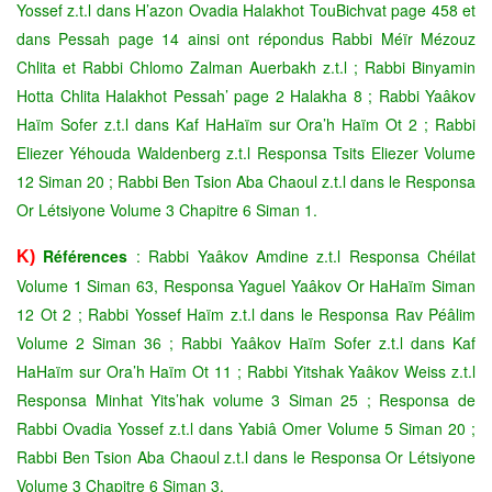
Yossef z.t.l dans H’azon Ovadia Halakhot TouBichvat page 458 et
dans Pessah page 14 ainsi ont répondus Rabbi Méïr Mézouz
Chlita et Rabbi Chlomo Zalman Auerbakh z.t.l ; Rabbi Binyamin
Hotta Chlita Halakhot Pessah’ page 2 Halakha 8 ; Rabbi Yaâkov
Haïm Sofer z.t.l dans Kaf HaHaïm sur Ora’h Haïm Ot 2 ; Rabbi
Eliezer Yéhouda Waldenberg z.t.l Responsa Tsits Eliezer Volume
12 Siman 20 ; Rabbi Ben Tsion Aba Chaoul z.t.l dans le Responsa
Or Létsiyone Volume 3 Chapitre 6 Siman 1.
Références
: Rabbi Yaâkov Amdine z.t.l Responsa Chéilat
K)
Volume 1 Siman 63, Responsa Yaguel Yaâkov Or HaHaïm Siman
12 Ot 2 ; Rabbi Yossef Haïm z.t.l dans le Responsa Rav Péâlim
Volume 2 Siman 36 ; Rabbi Yaâkov Haïm Sofer z.t.l dans Kaf
HaHaïm sur Ora’h Haïm Ot 11 ; Rabbi Yitshak Yaâkov Weiss z.t.l
Responsa Minhat Yits’hak volume 3 Siman 25 ; Responsa de
Rabbi Ovadia Yossef z.t.l dans Yabiâ Omer Volume 5 Siman 20 ;
Rabbi Ben Tsion Aba Chaoul z.t.l dans le Responsa Or Létsiyone
Volume 3 Chapitre 6 Siman 3.