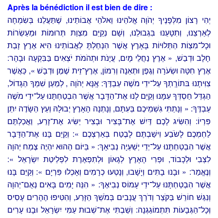
Après la bénédiction il est bien de dire :
יְהִי רָצוֹן מִלְּפָנֶיךָ יְהֹוָה אֱלֹהֵינוּ וֵאלֹהֵי אֲבוֹתֵינוּ, שֶׁתַּעֲלֵנוּ בְּשִׂמְחָה
לְאַרְצֵנוּ, וְתִטָּעֵנוּ בִּגְבוּלֵנוּ, וְשָׁם נְקַיֵּם מִצְוַת תְּרוּמוֹת וּמַעַשְׂרוֹת
וכָל־מִצְוֹת הַתְּלוּיוֹת בָּאָרֶץ אֲשֶׁר הִנְחַלְתָּ לַאֲבוֹתֵינוּ הִיא אֶרֶץ זָבַת
חָלָב וּדְבַשׁ, « אֶרֶץ נַחֲלֵי מָיִם, עֲיָנֹת וּתְהֹמֹת יֹצְאִים בַּבִּקְעָה וּבָהָר:
אֶרֶץ חִטָּה וּשְׂעֹרָה וְגֶפֶן וּתְאֵנָה וְרִמּוֹן, אֶרֶץ־זֵית שֶׁמֶן וּדְבָשׁ », כַּאֲשֶׁר
צִוִּיתָנוּ בּתוֹרָֽתְךָ עַל־ידֵי מֹשֶׁה עַבְדֶּךָ: אָֽנָּא יְהֹוָה , לְמַעַן שִׁמְךָ הַגָּדוֹל,
הַגְדֵּל חַסְדְּךָ עִמָּנוּ וְקַיֵּם לָנוּ אֶת־הַדָּבָר אֲשֶׁר הִבְטַחְתָּנוּ עַל־ידֵי מֹשֶׁה
עַבְדֶּךָ: « וְנָתַתִּי גִשְׁמֵיכֶם בְּעִתָּם, וְנָתְנָה הָאָרֶץ יְבוּלָהּ וְעֵץ הַשָּׂדֶה יִתֵּן
פִּרְיוֹ: וְהִשִּׂיג לָכֶם דַּיִשׁ אֶת־בָּצִיר וּבָצִיר יַשִּׂיג אֶת־זָרַע, וַאֲכַלְתֶּם
לַחְמְכֶם לָשֹׂבַע וִישַׁבְתֶּם לָבֶטַח בְּאַרְצְכֶם »: וְקַיֵּם בָּנוּ אֶת־הַדָּבָר
אֲשֶׁר הִבְטַחְתָּנוּ עַל־יְדֵי יְשַׁעְיָה נְבִיאָךְ: « בַּיּוֹם הַהוּא יִהְיֶה צֶמַח יְהוָה
לִצְבִי וּלְכָבוֹד, וּפְרִי הָאָרֶץ לְגָאוֹן וּלְתִפְאֶרֶת לִפְלֵיטַת יִשְׂרָאֵל »:
וְנֶאֱמַר: « וּבָנוּ בָתִּים וְיָשָׁבוּ, וְנָטְעוּ כְרָמִים וְאָכְלוּ פִּרְיָם »: וְקַיֵּם בָּנוּ
אֲשֶׁר הִבְטַחְתָּנוּ עַל־ידֵי עָמוֹס נְבִיאֶךָ: « הִנֵּה יָמִים בָּאִים נְאֻם־יְהוָה
וְנִגַּשׁ חוֹרֵשׁ בַּקֹּצֵר וְדֹרֵךְ עֲנָבִים בְּמֹשֵׁךְ הַזָּרַע, וְהִטִּיפוּ הֶהָרִים עָסִיס
וְכָל־הַגְּבָעוֹת תִּתְמוֹגַגְנָה: וְשַׁבְתִּי אֶת־שְׁבוּת עַמִּי יִשְׂרָאֵל וּבָנוּ עָרִים