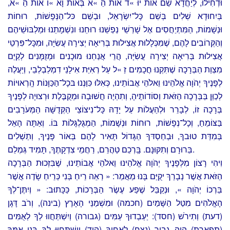
וּדְחִילוּ, לְיַחֲדָא שֵׁם אוֹת יוּ »ד אוֹת הֵ »א בְּאוֹת וָא »ו אוֹת הֵ »א,
בְּיִחוּדָא שְׁלִים בְּשֵׁם כָּל־יִשְׂרָאֵל, וּבְשֵׁם כּל־הַנְּפָשׁוֹת, רוּחוֹת
וּנְשָׁמוֹת, הַמִּתְיַחֲסִים אֶל שָׁרְשֵׁי נַפְשֵׁנוּ רוּחֵנוּ ונִשְׁמָתֵנוּ וּמַלְבּוּשֵׁיהֶם
וְהַקְּרוֹבִים לָהֶם, שֶׁמִּכְּלָלוּת אֲצִילוּת בְּרִיאָה יְצִירָה עֲשִׂיָּה, וּמִכָּל־פִּרְטֵי
אֲצִילוּת בְּרִיאָה יְצִירָה עֲשִׂיָּה, הֲרֵי אֲנַחְנוּ מוּכָנִים וּמְזֻמָּנִים לְקַיֵּם
מִצְוַת הַבְּרָכָה שֶׁתִּקְנוּ חֲכָמִים זַ »ל עַל רְאִיַּת אִילָנֵי דִמְלַבְלְבֵי, וְיַעֲלֶה
לְפָנֶיךָ יְהֹוָה אֱלֹהֵינוּ וֵאלֹהֵי אֲבוֹתֵינוּ, כְּאִלּוּ כִּוַּנְנוּ בּכָל־הַכַּוָּנוֹת הָֽרְאוּיוֹת
לְכַוֵּן בַּבְּרָכָה הַזֹּאת וְסוֹדוֹתֶיהָ, וְתִהְיֶה חֲשׁוּבָה וּמְקֻבֶּלֶת וּרְצוּיָה לְפָנֶיךָ
בְּרָכָה זוֹ, לְבָרֵר וּלְהַעֲלוֹת עַל יָדָהּ כָּל־נִיצוֹצֵי הַקְּדֻשָּׁה הַמְּעֹרָבִים
בַּצּוֹמֵחַ, וְכָל־נְפָשׁוֹת, רוּחוֹת וּנְשָׁמוֹת, הַמְגֻלְגָּלוֹת בּוֹ. וְאַתָּה הָאֵל
בְּמִדַּת טוּבךָ, וּבְחַסְדּךָ הַגָּדוֹל תָּאִיר לָהֶם בְּאוֹר פָּנֶיךָ, וְתַשְׁלִים
בֵּרוּרָם וְתִקּוּנָם. בָּֽרְכֵם טַהֲרֵם, רַחֲמֵי צִדְקָתֶךָ, תָּמִיד גְּמְלֵם.
וִיהִי רָצוֹן מִלְּפָנֶיךָ יְהֹוָה אֱלֹהֵינוּ וֵאלֹהֵי אֲבוֹתֵינוּ, שֶׁבִּזְכוּת הַבְּרָכָה
הַזֹּאת אֲשֶׁר נְבָרֵךְ יקֻיַּם בָּנוּ מַאֲמַר: « רְאֵה רֵיחַ בְּנִי כְּרֵיחַ שָׂדֶה אֲשֶׁר
בֵּרְכוֹ יְהֹוָה », וּנְקַבֵּל שֶׁפַע עֶשֶׂר הַבְּרָכוֹת, כַּכָּתוּב: « וְיִתֶּן־לְךָ
הָאֱלֹהִים מִטַּל הַשָּׁמַיִם (חכמה) וּמִשְׁמַנֵּי הָאָרֶץ (בינה), וְרֹב דָּגָן
(דעת) וְתִירֹשׁ (חסד): יַעַבְדוּךָ עַמִּים (גבורה) וְיִשְׁתַּחֲווּ לְךָ לְאֻמִּים
(תפארת) הֱוֵה גְבִיר (נצח) לְאַחֶיךָ (הוד) וְיִשְׁתַּחֲוּוּ לְךָ בְּנֵי אִמֶּךָ