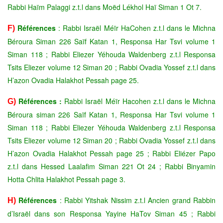
Rabbi Haïm Palaggi z.t.l dans Moëd Lékhol Haï Siman 1 Ot 7.
Références
: Rabbi Israël Méïr HaCohen z.t.l dans le Michna
F)
Béroura Siman 226 Saïf Katan 1, Responsa Har Tsvi volume 1
Siman 118 ; Rabbi Eliezer Yéhouda Waldenberg z.t.l Responsa
Tsits Eliezer volume 12 Siman 20 ; Rabbi Ovadia Yossef z.t.l dans
H’azon Ovadia Halakhot Pessah page 25.
Références :
Rabbi Israël Méïr Hacohen z.t.l dans le Michna
G)
Béroura siman 226 Saïf Katan 1, Responsa Har Tsvi volume 1
Siman 118 ; Rabbi Eliezer Yéhouda Waldenberg z.t.l Responsa
Tsits Eliezer volume 12 Siman 20 ; Rabbi Ovadia Yossef z.t.l dans
H’azon Ovadia Halakhot Pessah page 25 ;
Rabbi Eliézer Papo
z.t.l dans Hessed Laalafim Siman 221 Ot 24 ; Rabbi Binyamin
Hotta Chlita Halakhot Pessah page 3.
Références
: Rabbi Yitshak Nissim z.t.l Ancien grand Rabbin
H)
d’Israël dans son Responsa Yayine HaTov Siman 45 ; Rabbi