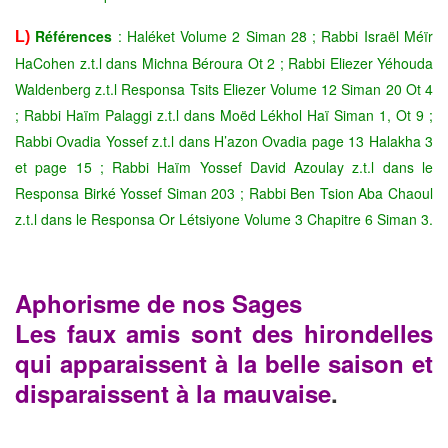
Références
: Haléket Volume 2 Siman 28 ; Rabbi Israël Méïr
L)
HaCohen z.t.l dans Michna Béroura Ot 2 ; Rabbi Eliezer Yéhouda
Waldenberg z.t.l Responsa Tsits Eliezer Volume 12 Siman 20 Ot 4
; Rabbi Haïm Palaggi z.t.l dans Moëd Lékhol Haï Siman 1, Ot 9 ;
Rabbi Ovadia Yossef z.t.l dans H’azon Ovadia page 13 Halakha 3
et page 15 ; Rabbi Haïm Yossef David Azoulay z.t.l dans le
Responsa Birké Yossef Siman 203 ; Rabbi Ben Tsion Aba Chaoul
z.t.l dans le Responsa Or Létsiyone Volume 3 Chapitre 6 Siman 3.
Aphorisme de nos Sages
Les faux amis sont des hirondelles
qui apparaissent à la belle saison et
disparaissent à la mauvaise
.