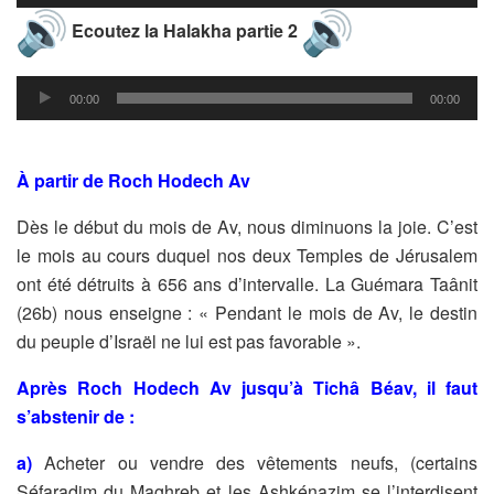
audio
Ecoutez la Halakha partie 2
Lecteur
00:00
00:00
audio
À partir de Roch Hodech Av
Dès le début du mois de Av, nous diminuons la joie. C’est
le mois au
cours duquel nos deux Temples de Jérusalem
ont été détruits à 656
ans d’intervalle. La Guémara Taânit
(26b) nous enseigne : « Pendant
le mois de Av, le destin
du peuple d’Israël ne lui est pas favorable ».
Après Roch Hodech Av jusqu’à Tichâ Béav, il faut
s’abstenir de :
a)
Acheter ou vendre des vêtements neufs, (certains
Séfaradim du
Maghreb et les Ashkénazim se l’interdisent