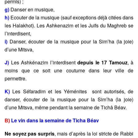
permis) ;
g)
Danser en musique,
h)
Ecouter de la musique (sauf exceptions déjà citées dans
les
Halakhot). Les Ashkenazim et les Juifs du Maghreb se
l’interdisent,
i)
Danser, écouter de la musique pour la Sim’ha (la joie)
d’une Mitsva,
J)
L
es Ashkénazim l’interdisent
depuis le
17 Tamouz
, à
moins que ce soit une coutume dans leur ville de
permettre.
K)
L
es Séfaradim et les Yéménites sont autorisés, de
danser, écouter de la musique pour la Sim’ha (la joie)
d’une Mitsva, même pendant la
semaine de Tichâ Béav.
Le vin
dans la semaine de Ticha Béav
B)
Ne soyez pas surpris
, mais d’après la loi stricte de Rabbi