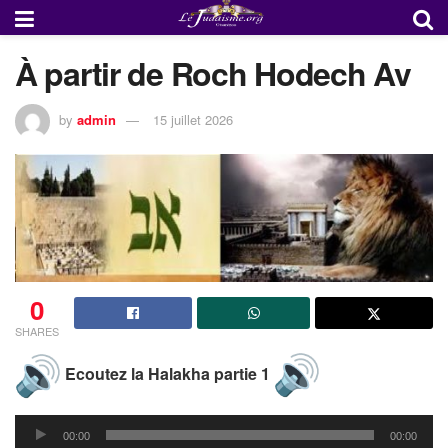
À partir de Roch Hodech Av
by
admin
15 juillet 2026
0
SHARES
Ecoutez la Halakha partie 1
Lecteur
00:00
00:00