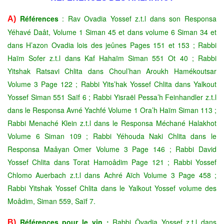
Références
: Rav Ovadia Yossef z.t.l dans son Responsa
A)
Yéhavé Daât, Volume 1 Siman 45 et dans volume 6 Siman 34 et
dans H’azon Ovadia lois des jeûnes Pages 151 et 153 ; Rabbi
Haïm Sofer z.t.l dans Kaf Hahaïm Siman 551 Ot 40 ; Rabbi
Yitshak Ratsavi Chlita dans Choul’han Aroukh Hamékoutsar
Volume 3 Page 122 ; Rabbi Yits’hak Yossef Chlita dans Yalkout
Yossef Siman 551 Saïf 6 ; Rabbi Yisraël Pessa’h Feinhandler z.t.l
dans le Responsa Avné Yachfé Volume 1 Ora’h Haïm Siman 113 ;
Rabbi Menaché Klein z.t.l dans le Responsa Méchané Halakhot
Volume 6 Siman 109 ; Rabbi Yéhouda Naki Chlita dans le
Responsa Maâyan Omer Volume 3 Page 146 ; Rabbi David
Yossef Chlita dans Torat Hamoâdim Page 121 ; Rabbi Yossef
Chlomo Auerbach z.t.l dans Achré Aïch Volume 3 Page 458 ;
Rabbi Yitshak Yossef Chlita dans le Yalkout Yossef volume des
Moâdim, Siman 559, Saïf 7.
Références pour le vin :
Rabbi Ôvadia Yossef z.t.l dans
B)