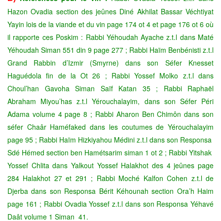
Hazon Ovadia section des jeûnes Diné Akhilat Bassar Véchtiyat
Yayin lois de la viande et du vin page 174 ot 4 et page 176 ot 6 où
il rapporte ces Poskim : Rabbi Yéhoudah Ayache z.t.l dans Maté
Yéhoudah Siman 551 din 9 page 277 ; Rabbi Haïm Benbénisti z.t.l
Grand Rabbin d’Izmir (Smyrne) dans son Séfer Knesset
Haguédola fin de la Ot 26 ; Rabbi Yossef Molko z.t.l dans
Choul’han Gavoha Siman Saïf Katan 35 ; Rabbi Raphaël
Abraham Miyou’has z.t.l Yérouchalayim, dans son Séfer Péri
Adama volume 4 page 8 ; Rabbi Aharon Ben Chimôn dans son
séfer Chaâr Haméfaked dans les coutumes de Yérouchalayim
page 95 ; Rabbi Haïm Hizkiyahou Médini z.t.l dans son Responsa
Sdé Hémed section ben Hamétsarim siman 1 ot 2 ; Rabbi Yitshak
Yossef Chlita dans Yalkout Yossef Halakhot des 4 jeûnes page
284 Halakhot 27 et 291 ; Rabbi Moché Kalfon Cohen z.t.l de
Djerba dans son Responsa Bérit Kéhounah section Ora’h Haim
page 161 ; Rabbi Ovadia Yossef z.t.l dans son Responsa Yéhavé
Daât volume 1 Siman 41.