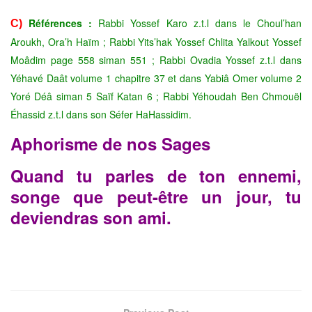
Références :
Rabbi Yossef Karo z.t.l dans le Choul’han
C)
Aroukh, Ora’h Haïm ; Rabbi Yits’hak Yossef Chlita Yalkout Yossef
Moâdim page 558 siman 551 ; Rabbi Ovadia Yossef z.t.l dans
Yéhavé Daât volume 1 chapitre 37 et dans Yabiâ Omer volume 2
Yoré Déâ siman 5 Saïf Katan 6 ; Rabbi Yéhoudah Ben Chmouël
Éhassid z.t.l dans son Séfer HaHassidim.
Aphorisme de nos Sages
Quand tu parles de ton ennemi,
songe que peut-être un jour, tu
deviendras son ami.