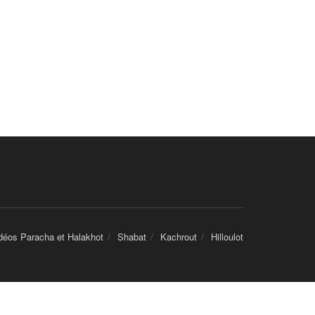
déos Paracha et Halakhot
Shabat
Kachrout
Hilloulot