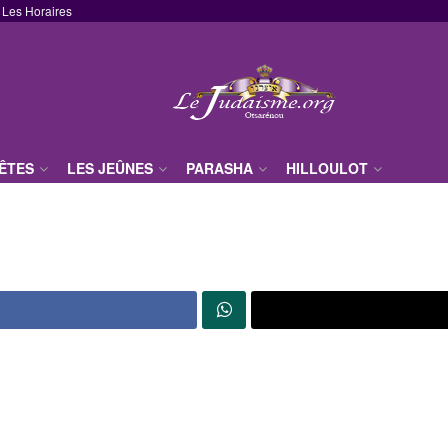
Les Horaires
FÊTES
LES JEÛNES
PARASHA
HILLOULOT