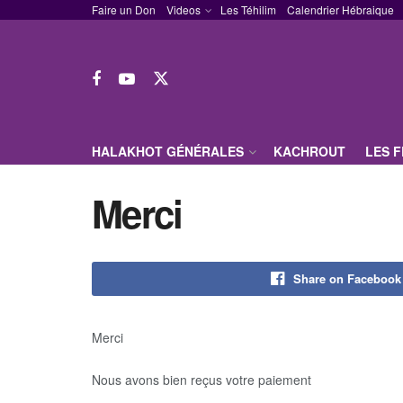
Faire un Don
Videos
Les Téhilim
Calendrier Hébraique
HALAKHOT GÉNÉRALES
KACHROUT
LES 
Merci
Share on Facebook
Merci
Nous avons bien reçus votre paiement